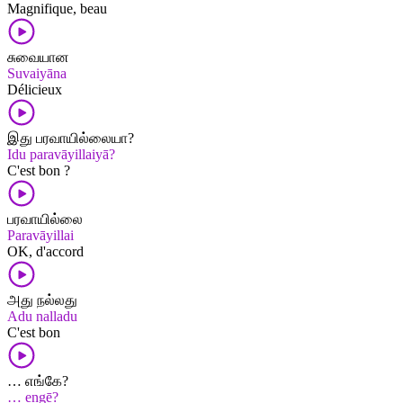
Magnifique, beau
சுவையான
Suvaiyāna
Délicieux
இது பரவாயில்லையா?
Idu paravāyillaiyā?
C'est bon ?
பரவாயில்லை
Paravāyillai
OK, d'accord
அது நல்லது
Adu nalladu
C'est bon
… எங்கே?
… engē?