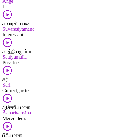
Angē
Là
சுவாரசியமான
Suvārasiyamāna
Intéressant
சாத்தியமுள்ள
Sāttiyamulla
Possible
சரி
Sari
Correct, juste
ஆச்சரியமான
Āchariyamāna
Merveilleux
பிரியமான