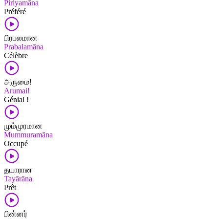
Piriyamāna
Préféré
பிரபலமான
Prabalamāna
Célèbre
அருமை!
Arumai!
Génial !
மும்முரமான
Mummuramāna
Occupé
தயாரான
Tayārāna
Prêt
பின்னர்