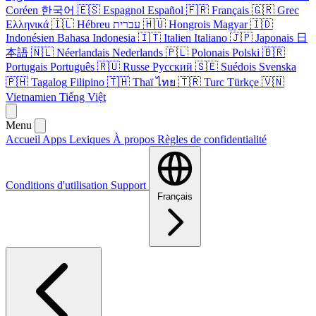
Coréen
한국어
🇪🇸
Espagnol
Español
🇫🇷
Français
🇬🇷
Grec
Ελληνικά
🇮🇱
Hébreu
עברית
🇭🇺
Hongrois
Magyar
🇮🇩
Indonésien
Bahasa Indonesia
🇮🇹
Italien
Italiano
🇯🇵
Japonais
日
本語
🇳🇱
Néerlandais
Nederlands
🇵🇱
Polonais
Polski
🇧🇷
Portugais
Português
🇷🇺
Russe
Русский
🇸🇪
Suédois
Svenska
🇵🇭
Tagalog
Filipino
🇹🇭
Thaï
ไทย
🇹🇷
Turc
Türkçe
🇻🇳
Vietnamien
Tiếng Việt
Menu
Accueil
Apps
Lexiques
À propos
Règles de confidentialité
Conditions d'utilisation
Support
Français