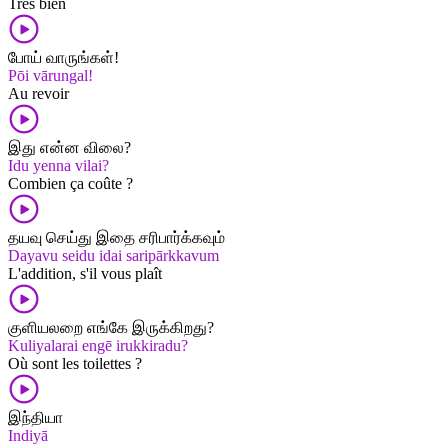
Très bien
போய் வாருங்கள்!
Pōi vārungal!
Au revoir
இது என்ன விலை?
Idu yenna vilai?
Combien ça coûte ?
தயவு செய்து இதை சரிபார்க்கவும்
Dayavu seidu idai saripārkkavum
L'addition, s'il vous plaît
குளியலறை எங்கே இருக்கிறது?
Kuliyalarai engē irukkiradu?
Où sont les toilettes ?
இந்தியா
Indiyā