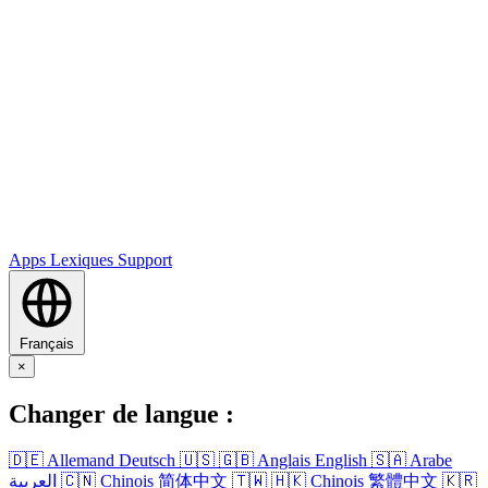
Apps
Lexiques
Support
Français
×
Changer de langue :
🇩🇪
Allemand
Deutsch
🇺🇸
🇬🇧
Anglais
English
🇸🇦
Arabe
العربية
🇨🇳
Chinois
简体中文
🇹🇼
🇭🇰
Chinois
繁體中文
🇰🇷