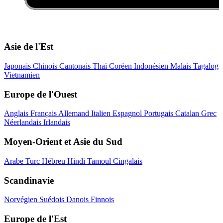
Asie de l'Est
Japonais
Chinois
Cantonais
Thaï
Coréen
Indonésien
Malais
Tagalog
Vietnamien
Europe de l'Ouest
Anglais
Français
Allemand
Italien
Espagnol
Portugais
Catalan
Grec
Néerlandais
Irlandais
Moyen-Orient et Asie du Sud
Arabe
Turc
Hébreu
Hindi
Tamoul
Cingalais
Scandinavie
Norvégien
Suédois
Danois
Finnois
Europe de l'Est