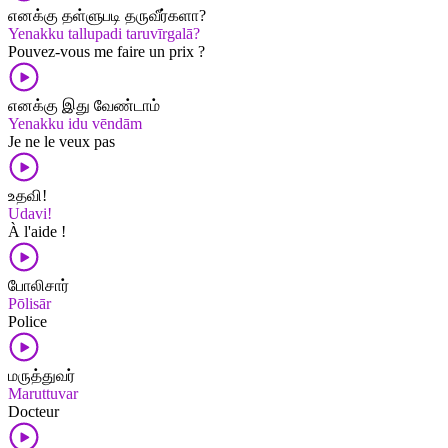
எனக்கு தள்ளுபடி தருவீர்களா?
Yenakku tallupadi taruvīrgalā?
Pouvez-vous me faire un prix ?
எனக்கு இது வேண்டாம்
Yenakku idu vēndām
Je ne le veux pas
உதவி!
Udavi!
À l'aide !
போலிசார்
Pōlisār
Police
மருத்துவர்
Maruttuvar
Docteur