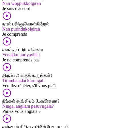
Nān woppukkolgirēn
Je suis d'accord
நான் புரிந்துகொள்கிறேன்
Nān purindukolgirēn
Je comprends
எனக்குப் புரியவில்லை
Yenakku puriyavillai
Je ne comprends pas
திரும்ப அதைக் கூறுங்கள்!
Tirumba adai kūrungal!
Veuillez répéter, s'il vous plaît
நீங்கள் ஆங்கிலம் பேசுவீர்களா?
Nīngal āngilam pēsuvīrgalā?
Parlez-vous anglais ?
என்னால் சிறிது தமிழில் பேச முடியும்