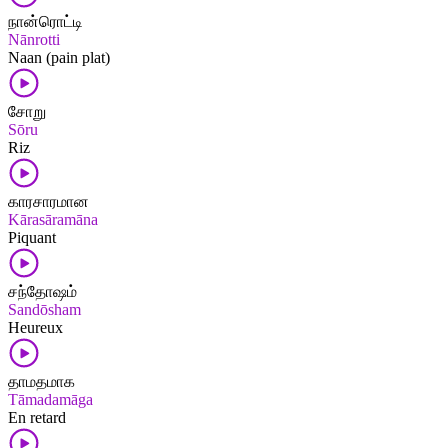
நான்ரொட்டி
Nānrotti
Naan (pain plat)
சோறு
Sōru
Riz
காரசாரமான
Kārasāramāna
Piquant
சந்தோஷம்
Sandōsham
Heureux
தாமதமாக
Tāmadamāga
En retard