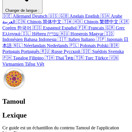
Changer de langue :
🇩🇪
Allemand
Deutsch
🇺🇸
🇬🇧
Anglais
English
🇸🇦
Arabe
العربية
🇨🇳
Chinois
简体中文
🇹🇼
🇭🇰
Chinois
繁體中文
🇰🇷
Coréen
한국어
🇪🇸
Espagnol
Español
🇫🇷
Français
🇬🇷
Grec
Ελληνικά
🇮🇱
Hébreu
עברית
🇭🇺
Hongrois
Magyar
🇮🇩
Indonésien
Bahasa Indonesia
🇮🇹
Italien
Italiano
🇯🇵
Japonais
日
本語
🇳🇱
Néerlandais
Nederlands
🇵🇱
Polonais
Polski
🇧🇷
Portugais
Português
🇷🇺
Russe
Русский
🇸🇪
Suédois
Svenska
🇵🇭
Tagalog
Filipino
🇹🇭
Thaï
ไทย
🇹🇷
Turc
Türkçe
🇻🇳
Vietnamien
Tiếng Việt
Tamoul
Lexique
Ce guide est un échantillon du contenu Tamoul de l'application