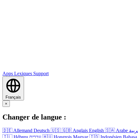
Apps
Lexiques
Support
Français
×
Changer de langue :
🇩🇪
Allemand
Deutsch
🇺🇸
🇬🇧
Anglais
English
🇸🇦
Arabe
ربية
🇮🇱
Hébreu
עברית
🇭🇺
Hongrois
Magyar
🇮🇩
Indonésien
Bahasa 