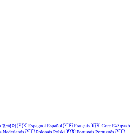
n
한국어
🇪🇸
Espagnol
Español
🇫🇷
Français
🇬🇷
Grec
Ελληνικά
s
Nederlands
🇵🇱
Polonais
Polski
🇧🇷
Portugais
Português
🇷🇺