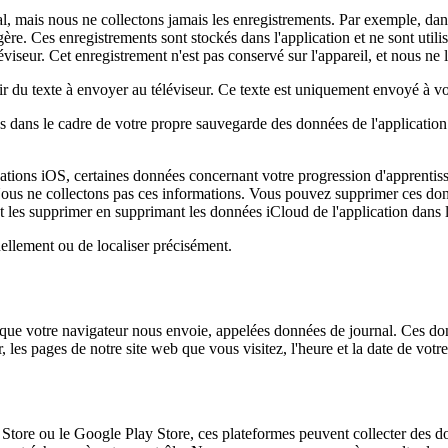
l, mais nous ne collectons jamais les enregistrements. Par exemple, dan
gère. Ces enregistrements sont stockés dans l'application et ne sont uti
iseur. Cet enregistrement n'est pas conservé sur l'appareil, et nous ne le 
du texte à envoyer au téléviseur. Ce texte est uniquement envoyé à votr
tes dans le cadre de votre propre sauvegarde des données de l'applicatio
cations iOS, certaines données concernant votre progression d'apprentiss
Nous ne collectons pas ces informations. Vous pouvez supprimer ces donn
t les supprimer en supprimant les données iCloud de l'application dans 
ellement ou de localiser précisément.
 que votre navigateur nous envoie, appelées données de journal. Ces don
 les pages de notre site web que vous visitez, l'heure et la date de votre 
 Store ou le Google Play Store, ces plateformes peuvent collecter des d