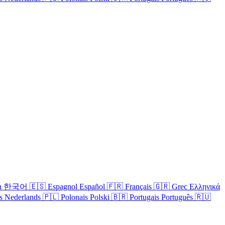
n
한국어
🇪🇸
Espagnol
Español
🇫🇷
Français
🇬🇷
Grec
Ελληνικά
s
Nederlands
🇵🇱
Polonais
Polski
🇧🇷
Portugais
Português
🇷🇺