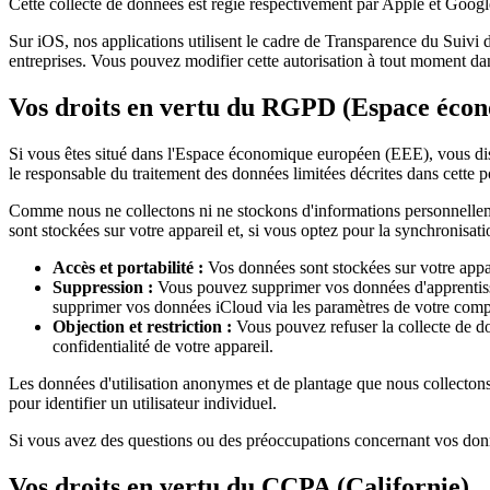
Cette collecte de données est régie respectivement par Apple et Google
Sur iOS, nos applications utilisent le cadre de Transparence du Suivi 
entreprises. Vous pouvez modifier cette autorisation à tout moment dan
Vos droits en vertu du RGPD (Espace éco
Si vous êtes situé dans l'Espace économique européen (EEE), vous di
le responsable du traitement des données limitées décrites dans cette p
Comme nous ne collectons ni ne stockons d'informations personnellemen
sont stockées sur votre appareil et, si vous optez pour la synchronisa
Accès et portabilité :
Vos données sont stockées sur votre appa
Suppression :
Vous pouvez supprimer vos données d'apprentissag
supprimer vos données iCloud via les paramètres de votre compt
Objection et restriction :
Vous pouvez refuser la collecte de do
confidentialité de votre appareil.
Les données d'utilisation anonymes et de plantage que nous collectons s
pour identifier un utilisateur individuel.
Si vous avez des questions ou des préoccupations concernant vos donn
Vos droits en vertu du CCPA (Californie)