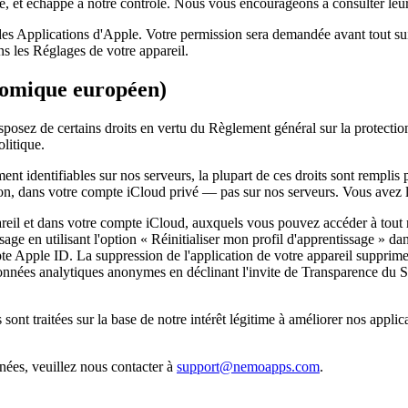
, et échappe à notre contrôle. Nous vous encourageons à consulter leurs
des Applications d'Apple. Votre permission sera demandée avant tout sui
s les Réglages de votre appareil.
nomique européen)
sposez de certains droits en vertu du Règlement général sur la prote
olitique.
t identifiables sur nos serveurs, la plupart de ces droits sont remplis 
tion, dans votre compte iCloud privé — pas sur nos serveurs. Vous avez le
reil et dans votre compte iCloud, auxquels vous pouvez accéder à tou
e en utilisant l'option « Réinitialiser mon profil d'apprentissage » dan
e Apple ID. La suppression de l'application de votre appareil supprime
nnées analytiques anonymes en déclinant l'invite de Transparence du Su
ont traitées sur la base de notre intérêt légitime à améliorer nos applica
ées, veuillez nous contacter à
support@nemoapps.com
.