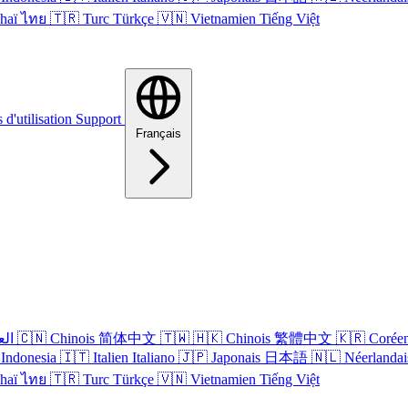
haï
ไทย
🇹🇷
Turc
Türkçe
🇻🇳
Vietnamien
Tiếng Việt
 d'utilisation
Support
Français
الع
🇨🇳
Chinois
简体中文
🇹🇼
🇭🇰
Chinois
繁體中文
🇰🇷
Corée
Indonesia
🇮🇹
Italien
Italiano
🇯🇵
Japonais
日本語
🇳🇱
Néerlandai
haï
ไทย
🇹🇷
Turc
Türkçe
🇻🇳
Vietnamien
Tiếng Việt