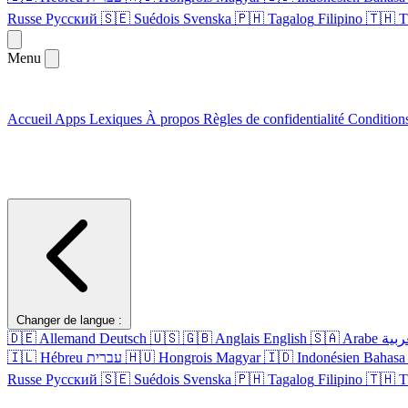
Russe
Русский
🇸🇪
Suédois
Svenska
🇵🇭
Tagalog
Filipino
🇹🇭
T
Menu
Accueil
Apps
Lexiques
À propos
Règles de confidentialité
Conditions
Changer de langue :
🇩🇪
Allemand
Deutsch
🇺🇸
🇬🇧
Anglais
English
🇸🇦
Arabe
ربية
🇮🇱
Hébreu
עברית
🇭🇺
Hongrois
Magyar
🇮🇩
Indonésien
Bahasa 
Russe
Русский
🇸🇪
Suédois
Svenska
🇵🇭
Tagalog
Filipino
🇹🇭
T