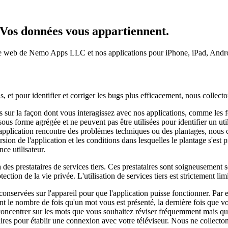
 Vos données vous appartiennent.
 site web de Nemo Apps LLC et nos applications pour iPhone, iPad, Androi
, et pour identifier et corriger les bugs plus efficacement, nous collect
sur la façon dont vous interagissez avec nos applications, comme les fon
ous forme agrégée et ne peuvent pas être utilisées pour identifier un util
pplication rencontre des problèmes techniques ou des plantages, nous co
ersion de l'application et les conditions dans lesquelles le plantage s'est
nce utilisateur.
 des prestataires de services tiers. Ces prestataires sont soigneusement 
ction de la vie privée. L'utilisation de services tiers est strictement lim
conservées sur l'appareil pour que l'application puisse fonctionner. Par
ent le nombre de fois qu'un mot vous est présenté, la dernière fois que 
e concentrer sur les mots que vous souhaitez réviser fréquemment mais
ires pour établir une connexion avec votre téléviseur. Nous ne collecto