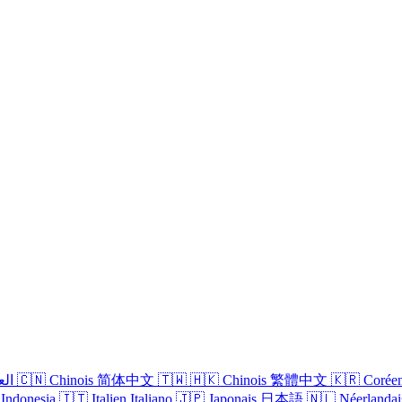
الع
🇨🇳
Chinois
简体中文
🇹🇼
🇭🇰
Chinois
繁體中文
🇰🇷
Corée
Indonesia
🇮🇹
Italien
Italiano
🇯🇵
Japonais
日本語
🇳🇱
Néerlandai