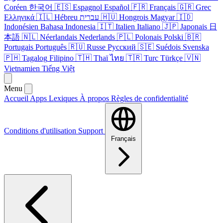
Coréen
한국어
🇪🇸
Espagnol
Español
🇫🇷
Français
🇬🇷
Grec
Ελληνικά
🇮🇱
Hébreu
עברית
🇭🇺
Hongrois
Magyar
🇮🇩
Indonésien
Bahasa Indonesia
🇮🇹
Italien
Italiano
🇯🇵
Japonais
日
本語
🇳🇱
Néerlandais
Nederlands
🇵🇱
Polonais
Polski
🇧🇷
Portugais
Português
🇷🇺
Russe
Русский
🇸🇪
Suédois
Svenska
🇵🇭
Tagalog
Filipino
🇹🇭
Thaï
ไทย
🇹🇷
Turc
Türkçe
🇻🇳
Vietnamien
Tiếng Việt
Menu
Accueil
Apps
Lexiques
À propos
Règles de confidentialité
Conditions d'utilisation
Support
Français