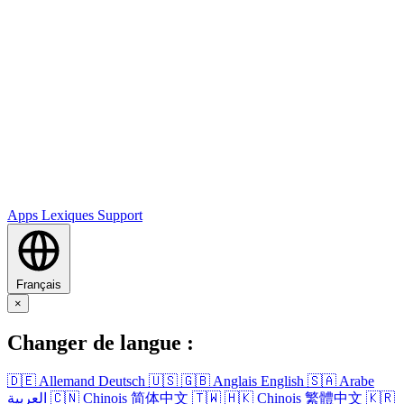
Apps
Lexiques
Support
Français
×
Changer de langue :
🇩🇪
Allemand
Deutsch
🇺🇸
🇬🇧
Anglais
English
🇸🇦
Arabe
العربية
🇨🇳
Chinois
简体中文
🇹🇼
🇭🇰
Chinois
繁體中文
🇰🇷