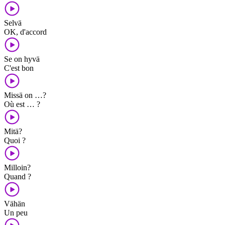
Selvä
OK, d'accord
Se on hyvä
C'est bon
Missä on …?
Où est … ?
Mitä?
Quoi ?
Milloin?
Quand ?
Vähän
Un peu