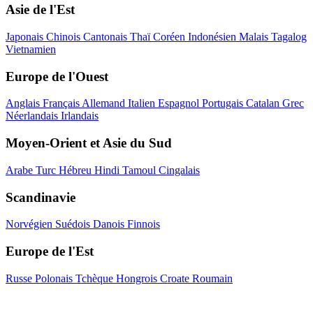
Asie de l'Est
Japonais
Chinois
Cantonais
Thaï
Coréen
Indonésien
Malais
Tagalog
Vietnamien
Europe de l'Ouest
Anglais
Français
Allemand
Italien
Espagnol
Portugais
Catalan
Grec
Néerlandais
Irlandais
Moyen-Orient et Asie du Sud
Arabe
Turc
Hébreu
Hindi
Tamoul
Cingalais
Scandinavie
Norvégien
Suédois
Danois
Finnois
Europe de l'Est
Russe
Polonais
Tchèque
Hongrois
Croate
Roumain