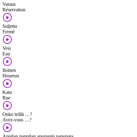
Varaus
Réservation
Suljettu
Fermé
Vesi
Eau
Iloinen
Heureux
Katu
Rue
Onko teillä …?
Avez-vous …?
Appilan pappilan apupapin papupata