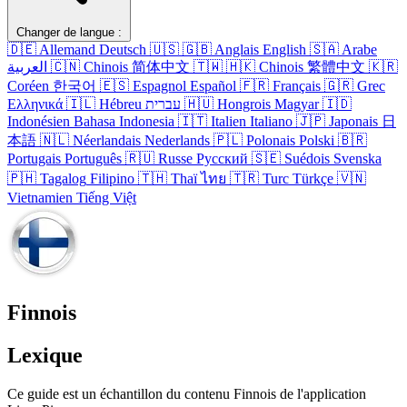
Changer de langue :
🇩🇪
Allemand
Deutsch
🇺🇸
🇬🇧
Anglais
English
🇸🇦
Arabe
العربية
🇨🇳
Chinois
简体中文
🇹🇼
🇭🇰
Chinois
繁體中文
🇰🇷
Coréen
한국어
🇪🇸
Espagnol
Español
🇫🇷
Français
🇬🇷
Grec
Ελληνικά
🇮🇱
Hébreu
עברית
🇭🇺
Hongrois
Magyar
🇮🇩
Indonésien
Bahasa Indonesia
🇮🇹
Italien
Italiano
🇯🇵
Japonais
日
本語
🇳🇱
Néerlandais
Nederlands
🇵🇱
Polonais
Polski
🇧🇷
Portugais
Português
🇷🇺
Russe
Русский
🇸🇪
Suédois
Svenska
🇵🇭
Tagalog
Filipino
🇹🇭
Thaï
ไทย
🇹🇷
Turc
Türkçe
🇻🇳
Vietnamien
Tiếng Việt
Finnois
Lexique
Ce guide est un échantillon du contenu Finnois de l'application