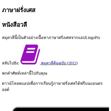
ภาษา​ฝรั่งเศส
หนังสือวลี
สมุด​วลี​นี้​เป็น​ตัวอย่าง​เนื้อหา​ภาษา​ฝรั่งเศส​จาก​แอป​LingoPix
สลับ​ไปยัง:
สมุด​วลี​ต้นฉบับ (2012)
พก​คำศัพท์​เหล่านี้​ไป​กับ​คุณ
ดาวน์โหลด​แอป​เพื่อ​การ​เรียนรู้​ภาษา​ฝรั่งเศส​ได้​ฟรี​บน​แอนดร
อยด์