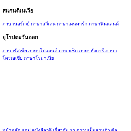
สแกนดิเนเวีย
ภาษา​นอร์เวย์
ภาษา​สวีเดน
ภาษา​เดนมาร์ก
ภาษา​ฟินแลนด์
ยุโรปตะวันออก
ภาษา​รัสเซีย
ภาษา​โปแลนด์
ภาษา​เช็ก
ภาษา​ฮังการี
ภาษา​
โครเอเชีย
ภาษา​โรมาเนีย
หน้า​หลัก
แอป
หนังสือวลี
เกี่ยวกับ​เรา
ความเป็นส่วนตัว
ข้อ