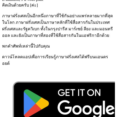
คิด​เงิน​ด้วย​ครับ [ค่ะ]
ภาษาฝรั่งเศสเป็นอีกหนึ่งภาษาที่ใช้กันอย่างแพร่หลายมากที่สุด
ในโลก ภาษาฝรั่งเศสเป็นภาษาหลักที่ใช้สื่อสารกันในประเทศ
ฝรั่งเศสและรัฐควิเบก ทั้งในกรุงปารีส มาร์เซย์ ลียง และมอนทรี
ออล และยังเป็นภาษาที่สองที่ใช้สื่อสารกันในแอฟริกาอีกด้วย
พก​คำศัพท์​เหล่านี้​ไป​กับ​คุณ
ดาวน์โหลด​แอป​เพื่อ​การ​เรียนรู้​ภาษา​ฝรั่งเศส​ได้​ฟรี​บน​แอนดร
อยด์