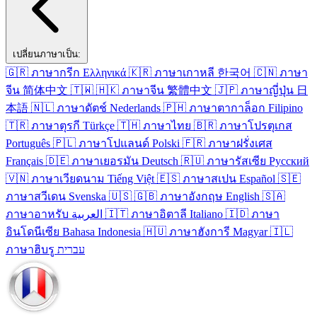
เปลี่ยนภาษาเป็น:
🇬🇷
ภาษา​กรีก
Ελληνικά
🇰🇷
ภาษา​เกาหลี
한국어
🇨🇳
ภาษา​
จีน
简体中文
🇹🇼
🇭🇰
ภาษา​จีน
繁體中文
🇯🇵
ภาษา​ญี่ปุ่น
日
本語
🇳🇱
ภาษา​ดัตช์
Nederlands
🇵🇭
ภาษา​ตากาล็อก
Filipino
🇹🇷
ภาษา​ตุรกี
Türkçe
🇹🇭
ภาษา​ไทย
🇧🇷
ภาษา​โปรตุเกส
Português
🇵🇱
ภาษา​โปแลนด์
Polski
🇫🇷
ภาษา​ฝรั่งเศส
Français
🇩🇪
ภาษา​เยอรมัน
Deutsch
🇷🇺
ภาษา​รัสเซีย
Русский
🇻🇳
ภาษา​เวียดนาม
Tiếng Việt
🇪🇸
ภาษา​สเปน
Español
🇸🇪
ภาษา​สวีเดน
Svenska
🇺🇸
🇬🇧
ภาษา​อังกฤษ
English
🇸🇦
ภาษา​อาหรับ
العربية
🇮🇹
ภาษา​อิตาลี
Italiano
🇮🇩
ภาษา​
อินโดนีเซีย
Bahasa Indonesia
🇭🇺
ภาษา​ฮังการี
Magyar
🇮🇱
ภาษา​ฮิบรู
עברית