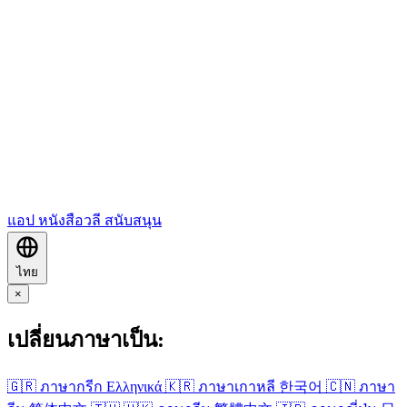
แอป
หนังสือวลี
สนับสนุน
ไทย
×
เปลี่ยนภาษาเป็น:
🇬🇷
ภาษา​กรีก
Ελληνικά
🇰🇷
ภาษา​เกาหลี
한국어
🇨🇳
ภาษา​