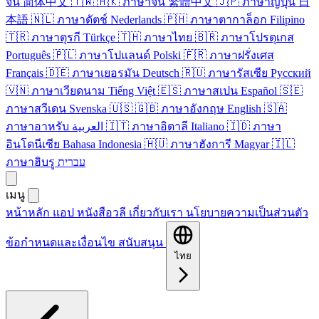
จีน
简体中文
🇹🇼
🇭🇰
ภาษา​จีน
繁體中文
🇯🇵
ภาษา​ญี่ปุ่น
日
本語
🇳🇱
ภาษา​ดัตช์
Nederlands
🇵🇭
ภาษา​ตากาล็อก
Filipino
🇹🇷
ภาษา​ตุรกี
Türkçe
🇹🇭
ภาษา​ไทย
🇧🇷
ภาษา​โปรตุเกส
Português
🇵🇱
ภาษา​โปแลนด์
Polski
🇫🇷
ภาษา​ฝรั่งเศส
Français
🇩🇪
ภาษา​เยอรมัน
Deutsch
🇷🇺
ภาษา​รัสเซีย
Русский
🇻🇳
ภาษา​เวียดนาม
Tiếng Việt
🇪🇸
ภาษา​สเปน
Español
🇸🇪
ภาษา​สวีเดน
Svenska
🇺🇸
🇬🇧
ภาษา​อังกฤษ
English
🇸🇦
ภาษา​อาหรับ
العربية
🇮🇹
ภาษา​อิตาลี
Italiano
🇮🇩
ภาษา​
อินโดนีเซีย
Bahasa Indonesia
🇭🇺
ภาษา​ฮังการี
Magyar
🇮🇱
ภาษา​ฮิบรู
עברית
เมนู
หน้า​หลัก
แอป
หนังสือวลี
เกี่ยวกับ​เรา
นโยบายความเป็นส่วนตัว
ข้อกำหนดและเงื่อนไข
สนับสนุน
ไทย