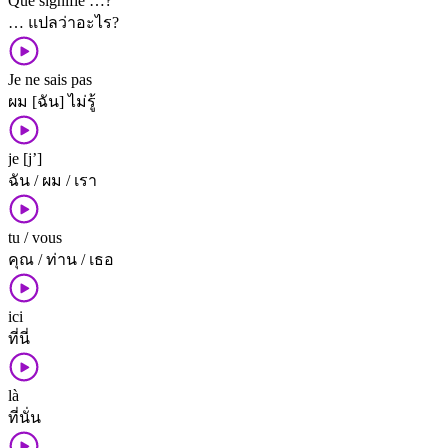
Que signifie …?
… แปล​ว่า​อะไร?
Je ne sais pas
ผม [ฉัน] ไม่​รู้
je [j’]
ฉัน / ผม / เรา
tu / vous
คุณ / ท่าน / เธอ
ici
ที่นี่
là
ที่นั่น