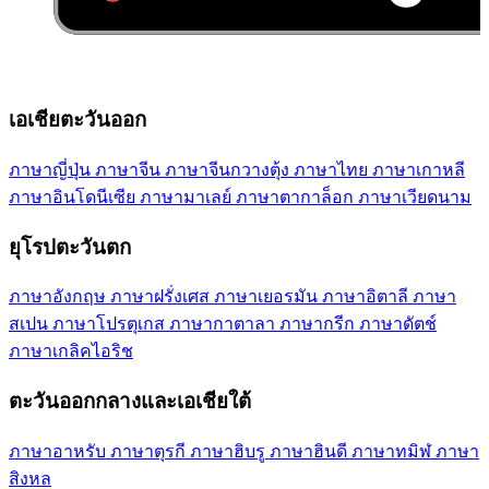
เอเชียตะวันออก
ภาษา​ญี่ปุ่น
ภาษา​จีน
ภาษา​จีนกวางตุ้ง
ภาษา​ไทย
ภาษา​เกาหลี
ภาษา​อินโดนีเซีย
ภาษา​มาเลย์
ภาษา​ตากาล็อก
ภาษา​เวียดนาม
ยุโรปตะวันตก
ภาษา​อังกฤษ
ภาษา​ฝรั่งเศส
ภาษา​เยอรมัน
ภาษา​อิตาลี
ภาษา​
สเปน
ภาษา​โปรตุเกส
ภาษา​กาตาลา
ภาษา​กรีก
ภาษา​ดัตช์
ภาษา​เกลิค​ไอริช
ตะวันออกกลางและเอเชียใต้
ภาษา​อาหรับ
ภาษา​ตุรกี
ภาษา​ฮิบรู
ภาษา​ฮินดี
ภาษา​ทมิฬ
ภาษา​
สิงหล