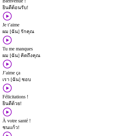
Bienvenue !
ยินดี​ต้อนรับ!
Je t’aime
ผม [ฉัน] รัก​คุณ
Tu me manques
ผม [ฉัน] คิดถึง​คุณ
J’aime ça
เรา [ฉัน] ชอบ
Félicitations !
ยินดี​ด้วย!
À votre santé !
ชน​แก้ว!