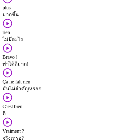
plus
มาก​ขึ้น
rien
ไม่​มี​อะไร
Bravo !
ทำ​ได้​ดี​มาก!
Ça ne fait rien
มัน​ไม่​สำคัญ​หรอก
C’est bien
ดี
Vraiment ?
จริง​เหรอ?