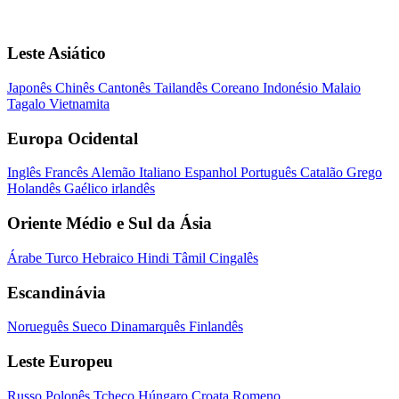
Leste Asiático
Japonês
Chinês
Cantonês
Tailandês
Coreano
Indonésio
Malaio
Tagalo
Vietnamita
Europa Ocidental
Inglês
Francês
Alemão
Italiano
Espanhol
Português
Catalão
Grego
Holandês
Gaélico irlandês
Oriente Médio e Sul da Ásia
Árabe
Turco
Hebraico
Hindi
Tâmil
Cingalês
Escandinávia
Norueguês
Sueco
Dinamarquês
Finlandês
Leste Europeu
Russo
Polonês
Tcheco
Húngaro
Croata
Romeno