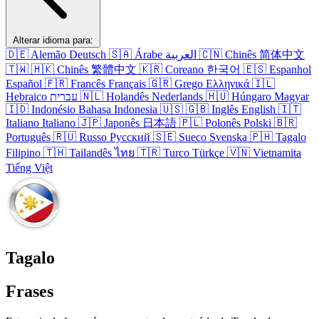
Alterar idioma para:
🇩🇪
Alemão
Deutsch
🇸🇦
Árabe
العربية
🇨🇳
Chinês
简体中文
🇹🇼
🇭🇰
Chinês
繁體中文
🇰🇷
Coreano
한국어
🇪🇸
Espanhol
Español
🇫🇷
Francês
Français
🇬🇷
Grego
Ελληνικά
🇮🇱
Hebraico
עברית
🇳🇱
Holandês
Nederlands
🇭🇺
Húngaro
Magyar
🇮🇩
Indonésio
Bahasa Indonesia
🇺🇸
🇬🇧
Inglês
English
🇮🇹
Italiano
Italiano
🇯🇵
Japonês
日本語
🇵🇱
Polonês
Polski
🇧🇷
Português
🇷🇺
Russo
Русский
🇸🇪
Sueco
Svenska
🇵🇭
Tagalo
Filipino
🇹🇭
Tailandês
ไทย
🇹🇷
Turco
Türkçe
🇻🇳
Vietnamita
Tiếng Việt
Tagalo
Frases