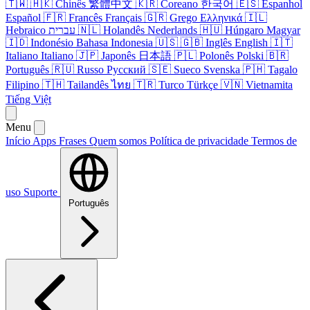
🇹🇼
🇭🇰
Chinês
繁體中文
🇰🇷
Coreano
한국어
🇪🇸
Espanhol
Español
🇫🇷
Francês
Français
🇬🇷
Grego
Ελληνικά
🇮🇱
Hebraico
עברית
🇳🇱
Holandês
Nederlands
🇭🇺
Húngaro
Magyar
🇮🇩
Indonésio
Bahasa Indonesia
🇺🇸
🇬🇧
Inglês
English
🇮🇹
Italiano
Italiano
🇯🇵
Japonês
日本語
🇵🇱
Polonês
Polski
🇧🇷
Português
🇷🇺
Russo
Русский
🇸🇪
Sueco
Svenska
🇵🇭
Tagalo
Filipino
🇹🇭
Tailandês
ไทย
🇹🇷
Turco
Türkçe
🇻🇳
Vietnamita
Tiếng Việt
Menu
Início
Apps
Frases
Quem somos
Política de privacidade
Termos de
uso
Suporte
Português