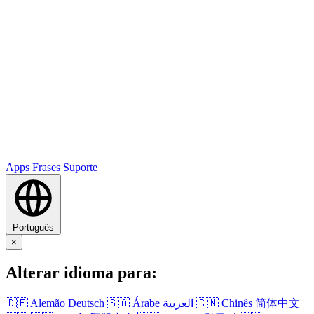
Apps
Frases
Suporte
Português
×
Alterar idioma para:
🇩🇪
Alemão
Deutsch
🇸🇦
Árabe
العربية
🇨🇳
Chinês
简体中文