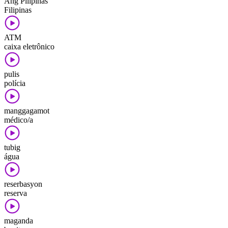
Ang Pilipinas
Filipinas
ATM
caixa eletrônico
pulis
polícia
manggagamot
médico/a
tubig
água
reserbasyon
reserva
maganda