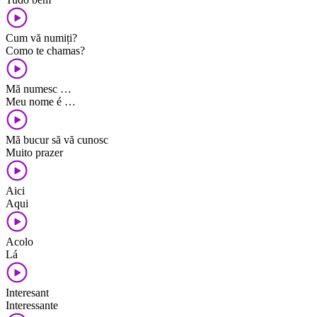
Cum vă numiți?
Como te chamas?
Mă numesc …
Meu nome é …
Mă bucur să vă cunosc
Muito prazer
Aici
Aqui
Acolo
Lá
Interesant
Interessante