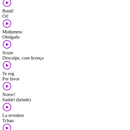
Bună!
Oi!
Mulțumesc
Obrigado
Scuze
Desculpe, com licença
Te rog
Por favor
Noroc!
Saúde! (brinde)
La revedere
Tchau