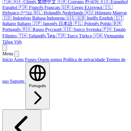
🇹🇼
🇭🇰
Chinês
繁體中文
🇰🇷
Coreano
한국어
🇪🇸
Espanhol
Español
🇫🇷
Francês
Français
🇬🇷
Grego
Ελληνικά
🇮🇱
Hebraico
עברית
🇳🇱
Holandês
Nederlands
🇭🇺
Húngaro
Magyar
🇮🇩
Indonésio
Bahasa Indonesia
🇺🇸
🇬🇧
Inglês
English
🇮🇹
Italiano
Italiano
🇯🇵
Japonês
日本語
🇵🇱
Polonês
Polski
🇧🇷
Português
🇷🇺
Russo
Русский
🇸🇪
Sueco
Svenska
🇵🇭
Tagalo
Filipino
🇹🇭
Tailandês
ไทย
🇹🇷
Turco
Türkçe
🇻🇳
Vietnamita
Tiếng Việt
Menu
Início
Apps
Frases
Quem somos
Política de privacidade
Termos de
uso
Suporte
Português