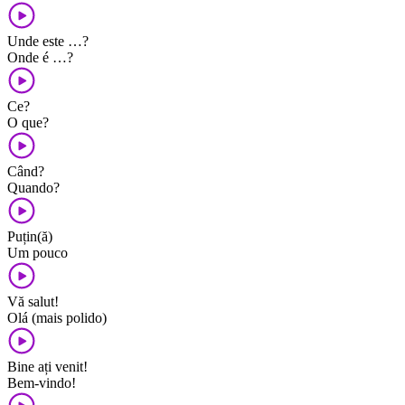
Unde este …?
Onde é …?
Ce?
O que?
Când?
Quando?
Puțin(ă)
Um pouco
Vă salut!
Olá (mais polido)
Bine ați venit!
Bem-vindo!