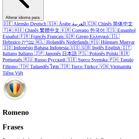
Alterar idioma para:
🇩🇪
Alemão
Deutsch
🇸🇦
Árabe
العربية
🇨🇳
Chinês
简体中文
🇹🇼
🇭🇰
Chinês
繁體中文
🇰🇷
Coreano
한국어
🇪🇸
Espanhol
Español
🇫🇷
Francês
Français
🇬🇷
Grego
Ελληνικά
🇮🇱
Hebraico
עברית
🇳🇱
Holandês
Nederlands
🇭🇺
Húngaro
Magyar
🇮🇩
Indonésio
Bahasa Indonesia
🇺🇸
🇬🇧
Inglês
English
🇮🇹
Italiano
Italiano
🇯🇵
Japonês
日本語
🇵🇱
Polonês
Polski
🇧🇷
Português
🇷🇺
Russo
Русский
🇸🇪
Sueco
Svenska
🇵🇭
Tagalo
Filipino
🇹🇭
Tailandês
ไทย
🇹🇷
Turco
Türkçe
🇻🇳
Vietnamita
Tiếng Việt
Romeno
Frases