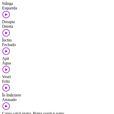
Stânga
Esquerda
Dreapta
Direita
Închis
Fechado
Apă
Água
Vesel
Feliz
În întârziere
Atrasado
Capra calcă piatra. Piatra crapă-n patru.