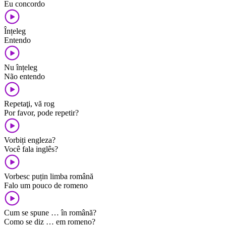
Eu concordo
Înțeleg
Entendo
Nu înțeleg
Não entendo
Repetaţi, vă rog
Por favor, pode repetir?
Vorbiți engleza?
Você fala inglês?
Vorbesc puțin limba română
Falo um pouco de romeno
Cum se spune … în română?
Como se diz … em romeno?