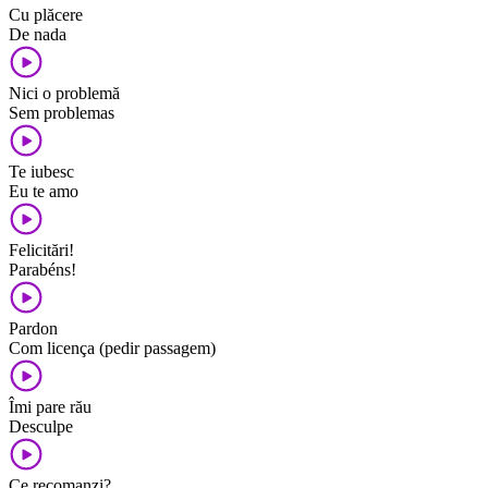
Cu plăcere
De nada
Nici o problemă
Sem problemas
Te iubesc
Eu te amo
Felicitări!
Parabéns!
Pardon
Com licença (pedir passagem)
Îmi pare rău
Desculpe
Ce recomanzi?