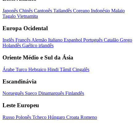
Japonês
Chinês
Cantonês
Tailandês
Coreano
Indonésio
Malaio
Tagalo
Vietnamita
Europa Ocidental
Inglês
Francês
Alemão
Italiano
Espanhol
Português
Catalão
Grego
Holandês
Gaélico irlandês
Oriente Médio e Sul da Ásia
Árabe
Turco
Hebraico
Hindi
Tâmil
Cingalês
Escandinávia
Norueguês
Sueco
Dinamarquês
Finlandês
Leste Europeu
Russo
Polonês
Tcheco
Húngaro
Croata
Romeno