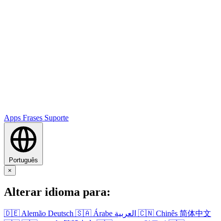
Apps
Frases
Suporte
Português
×
Alterar idioma para:
🇩🇪
Alemão
Deutsch
🇸🇦
Árabe
العربية
🇨🇳
Chinês
简体中文