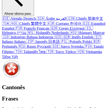
Alterar idioma para:
🇩🇪
Alemão
Deutsch
🇸🇦
Árabe
العربية
🇨🇳
Chinês
简体中文
🇹🇼
🇭🇰
Chinês
繁體中文
🇰🇷
Coreano
한국어
🇪🇸
Espanhol
Español
🇫🇷
Francês
Français
🇬🇷
Grego
Ελληνικά
🇮🇱
Hebraico
עברית
🇳🇱
Holandês
Nederlands
🇭🇺
Húngaro
Magyar
🇮🇩
Indonésio
Bahasa Indonesia
🇺🇸
🇬🇧
Inglês
English
🇮🇹
Italiano
Italiano
🇯🇵
Japonês
日本語
🇵🇱
Polonês
Polski
🇧🇷
Português
🇷🇺
Russo
Русский
🇸🇪
Sueco
Svenska
🇵🇭
Tagalo
Filipino
🇹🇭
Tailandês
ไทย
🇹🇷
Turco
Türkçe
🇻🇳
Vietnamita
Tiếng Việt
Cantonês
Frases