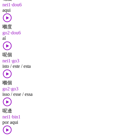
nei1·dou6
aqui
嗰度
go2·dou6
aí
呢個
nei1·go3
isto / este / esta
嗰個
go2·go3
isso / esse / essa
呢邊
nei1·bin1
por aqui