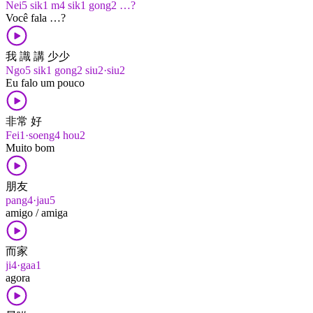
Nei5 sik1 m4 sik1 gong2 …?
Você fala …?
我 識 講 少少
Ngo5 sik1 gong2 siu2·siu2
Eu falo um pouco
非常 好
Fei1·soeng4 hou2
Muito bom
朋友
pang4·jau5
amigo / amiga
而家
ji4·gaa1
agora