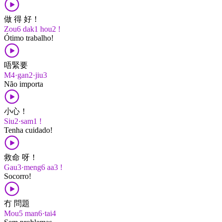
做 得 好！
Zou6 dak1 hou2 !
Ótimo trabalho!
唔緊要
M4·gan2·jiu3
Não importa
小心！
Siu2·sam1 !
Tenha cuidado!
救命 呀！
Gau3·meng6 aa3 !
Socorro!
冇 問題
Mou5 man6·tai4