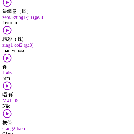
最鍾意（嘅）
zeoi3·zung1·ji3 (ge3)
favorito
精彩（嘅）
zing1·coi2 (ge3)
maravilhoso
係
Hai6
Sim
唔 係
M4 hai6
Não
梗係
Gang2·hai6
Claro