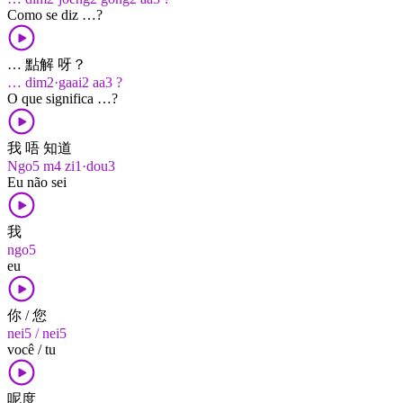
Como se diz …?
… 點解 呀？
… dim2·gaai2 aa3 ?
O que significa …?
我 唔 知道
Ngo5 m4 zi1·dou3
Eu não sei
我
ngo5
eu
你 / 您
nei5 / nei5
você / tu
呢度