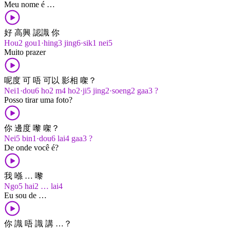
Meu nome é …
好 高興 認識 你
Hou2 gou1·hing3 jing6·sik1 nei5
Muito prazer
呢度 可 唔 可以 影相 㗎？
Nei1·dou6 ho2 m4 ho2·ji5 jing2·soeng2 gaa3 ?
Posso tirar uma foto?
你 邊度 嚟 㗎？
Nei5 bin1·dou6 lai4 gaa3 ?
De onde você é?
我 喺 … 嚟
Ngo5 hai2 … lai4
Eu sou de …
你 識 唔 識 講 …？