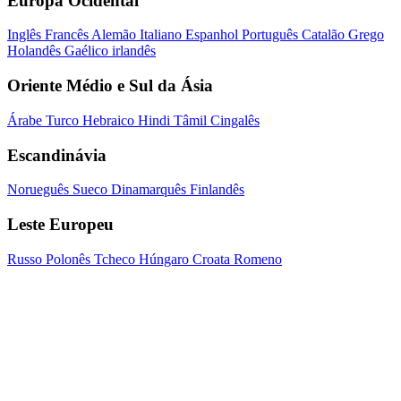
Europa Ocidental
Inglês
Francês
Alemão
Italiano
Espanhol
Português
Catalão
Grego
Holandês
Gaélico irlandês
Oriente Médio e Sul da Ásia
Árabe
Turco
Hebraico
Hindi
Tâmil
Cingalês
Escandinávia
Norueguês
Sueco
Dinamarquês
Finlandês
Leste Europeu
Russo
Polonês
Tcheco
Húngaro
Croata
Romeno