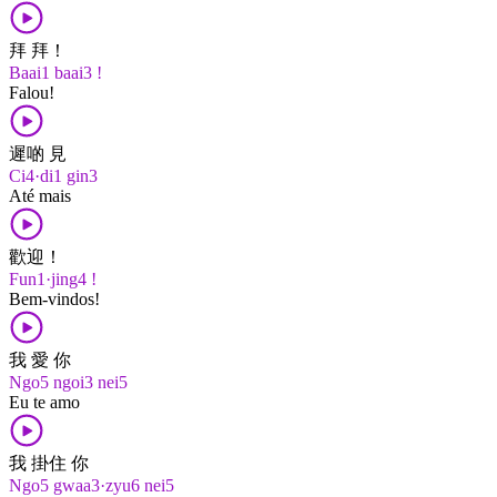
拜 拜！
Baai1 baai3 !
Falou!
遲啲 見
Ci4·di1 gin3
Até mais
歡迎！
Fun1·jing4 !
Bem-vindos!
我 愛 你
Ngo5 ngoi3 nei5
Eu te amo
我 掛住 你
Ngo5 gwaa3·zyu6 nei5