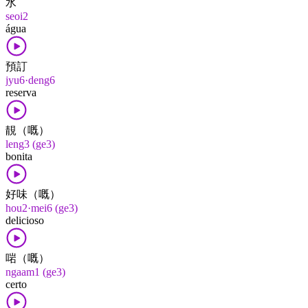
水
seoi2
água
預訂
jyu6·deng6
reserva
靚（嘅）
leng3 (ge3)
bonita
好味（嘅）
hou2·mei6 (ge3)
delicioso
啱（嘅）
ngaam1 (ge3)
certo