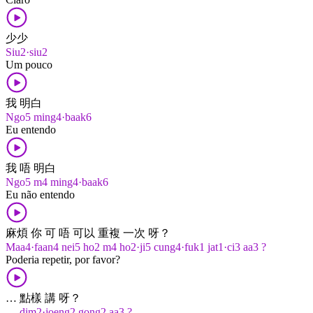
少少
Siu2·siu2
Um pouco
我 明白
Ngo5 ming4·baak6
Eu entendo
我 唔 明白
Ngo5 m4 ming4·baak6
Eu não entendo
麻煩 你 可 唔 可以 重複 一次 呀？
Maa4·faan4 nei5 ho2 m4 ho2·ji5 cung4·fuk1 jat1·ci3 aa3 ?
Poderia repetir, por favor?
… 點樣 講 呀？
… dim2·joeng2 gong2 aa3 ?