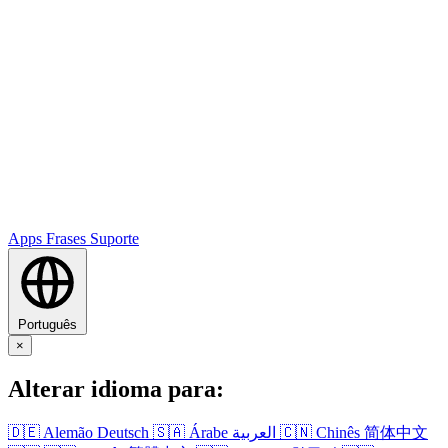
Apps
Frases
Suporte
Português
×
Alterar idioma para:
🇩🇪
Alemão
Deutsch
🇸🇦
Árabe
العربية
🇨🇳
Chinês
简体中文