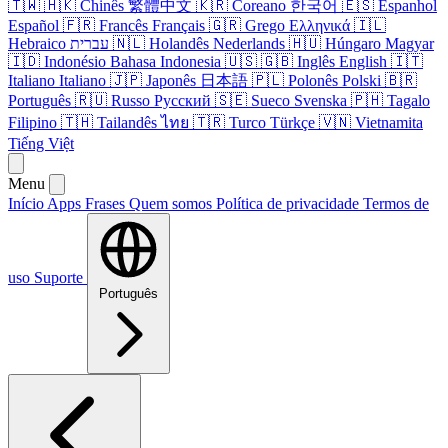
🇹🇼
🇭🇰
Chinês
繁體中文
🇰🇷
Coreano
한국어
🇪🇸
Espanhol
Español
🇫🇷
Francês
Français
🇬🇷
Grego
Ελληνικά
🇮🇱
Hebraico
עברית
🇳🇱
Holandês
Nederlands
🇭🇺
Húngaro
Magyar
🇮🇩
Indonésio
Bahasa Indonesia
🇺🇸
🇬🇧
Inglês
English
🇮🇹
Italiano
Italiano
🇯🇵
Japonês
日本語
🇵🇱
Polonês
Polski
🇧🇷
Português
🇷🇺
Russo
Русский
🇸🇪
Sueco
Svenska
🇵🇭
Tagalo
Filipino
🇹🇭
Tailandês
ไทย
🇹🇷
Turco
Türkçe
🇻🇳
Vietnamita
Tiếng Việt
Menu
Início
Apps
Frases
Quem somos
Política de privacidade
Termos de
uso
Suporte
Português