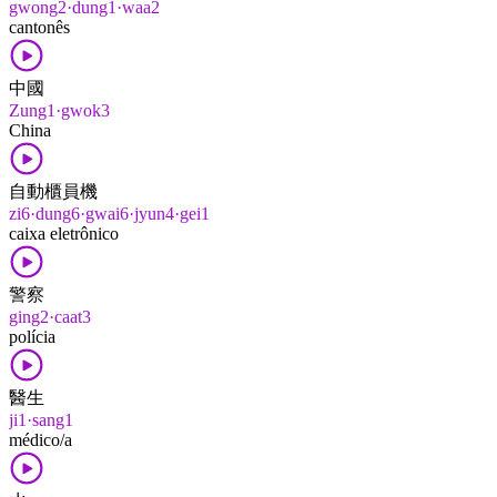
gwong2·dung1·waa2
cantonês
中國
Zung1·gwok3
China
自動櫃員機
zi6·dung6·gwai6·jyun4·gei1
caixa eletrônico
警察
ging2·caat3
polícia
醫生
ji1·sang1
médico/a