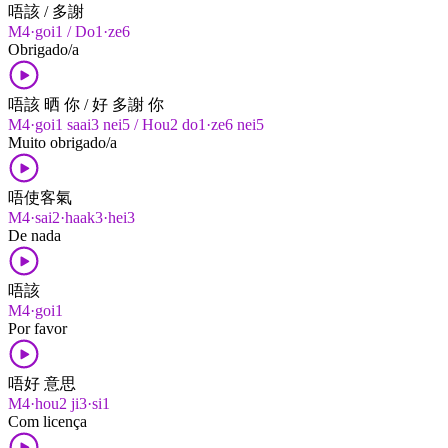
唔該 / 多謝
M4·goi1 / Do1·ze6
Obrigado/a
唔該 晒 你 / 好 多謝 你
M4·goi1 saai3 nei5 / Hou2 do1·ze6 nei5
Muito obrigado/a
唔使客氣
M4·sai2·haak3·hei3
De nada
唔該
M4·goi1
Por favor
唔好 意思
M4·hou2 ji3·si1
Com licença