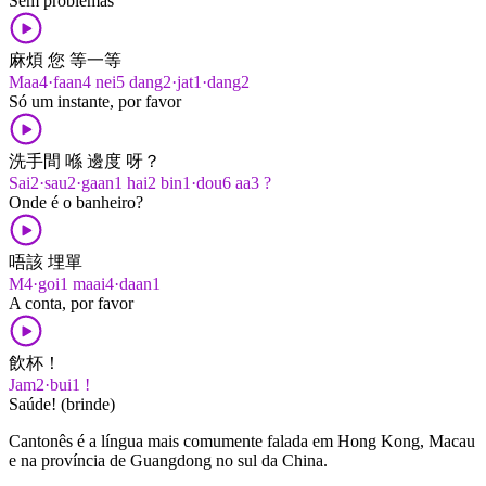
Sem problemas
麻煩 您 等一等
Maa4·faan4 nei5 dang2·jat1·dang2
Só um instante, por favor
洗手間 喺 邊度 呀？
Sai2·sau2·gaan1 hai2 bin1·dou6 aa3 ?
Onde é o banheiro?
唔該 埋單
M4·goi1 maai4·daan1
A conta, por favor
飲杯！
Jam2·bui1 !
Saúde! (brinde)
Cantonês é a língua mais comumente falada em Hong Kong, Macau
e na província de Guangdong no sul da China.