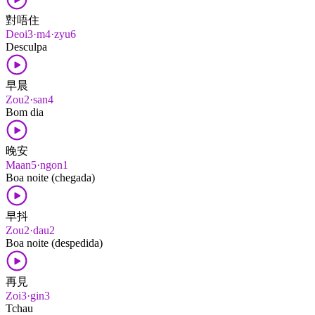
對唔住
Deoi3·m4·zyu6
Desculpa
早晨
Zou2·san4
Bom dia
晚安
Maan5·ngon1
Boa noite (chegada)
早抖
Zou2·dau2
Boa noite (despedida)
再見
Zoi3·gin3
Tchau