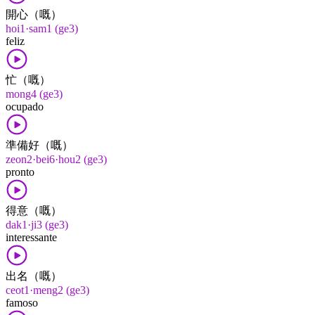
開心（嘅）
hoi1·sam1 (ge3)
feliz
忙（嘅）
mong4 (ge3)
ocupado
準備好（嘅）
zeon2·bei6·hou2 (ge3)
pronto
得意（嘅）
dak1·ji3 (ge3)
interessante
出名（嘅）
ceot1·meng2 (ge3)
famoso