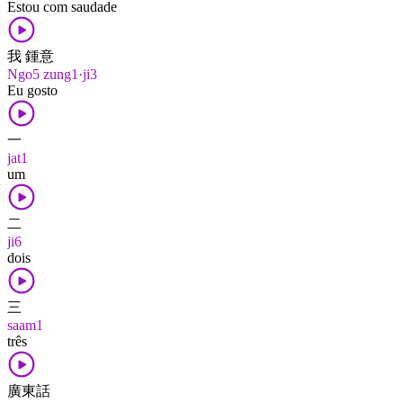
Estou com saudade
我 鍾意
Ngo5 zung1·ji3
Eu gosto
一
jat1
um
二
ji6
dois
三
saam1
três
廣東話