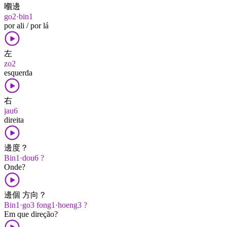
嗰邊
go2·bin1
por ali / por lá
左
zo2
esquerda
右
jau6
direita
邊度？
Bin1·dou6 ?
Onde?
邊個 方向？
Bin1·go3 fong1·hoeng3 ?
Em que direção?