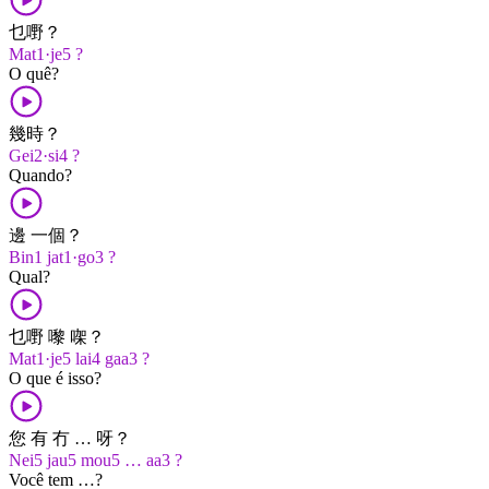
乜嘢？
Mat1·je5 ?
O quê?
幾時？
Gei2·si4 ?
Quando?
邊 一個？
Bin1 jat1·go3 ?
Qual?
乜嘢 嚟 㗎？
Mat1·je5 lai4 gaa3 ?
O que é isso?
您 有 冇 … 呀？
Nei5 jau5 mou5 … aa3 ?
Você tem …?