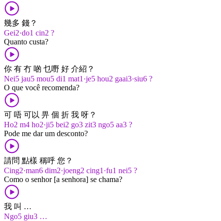
幾多 錢？
Gei2·do1 cin2 ?
Quanto custa?
你 有 冇 啲 乜嘢 好 介紹？
Nei5 jau5 mou5 di1 mat1·je5 hou2 gaai3·siu6 ?
O que você recomenda?
可 唔 可以 畀 個 折 我 呀？
Ho2 m4 ho2·ji5 bei2 go3 zit3 ngo5 aa3 ?
Pode me dar um desconto?
請問 點樣 稱呼 您？
Cing2·man6 dim2·joeng2 cing1·fu1 nei5 ?
Como o senhor [a senhora] se chama?
我 叫 …
Ngo5 giu3 …