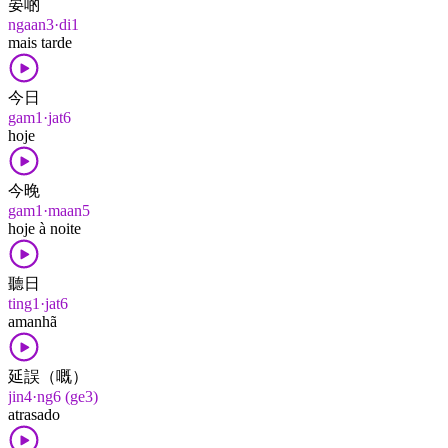
晏啲
ngaan3·di1
mais tarde
今日
gam1·jat6
hoje
今晚
gam1·maan5
hoje à noite
聽日
ting1·jat6
amanhã
延誤（嘅）
jin4·ng6 (ge3)
atrasado