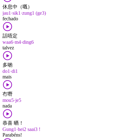
休息中（嘅）
jau1·sik1·zung1 (ge3)
fechado
話唔定
waa6·m4·ding6
talvez
多啲
do1·di1
mais
冇嘢
mou5·je5
nada
恭喜 晒！
Gung1·hei2 saai3 !
Parabéns!