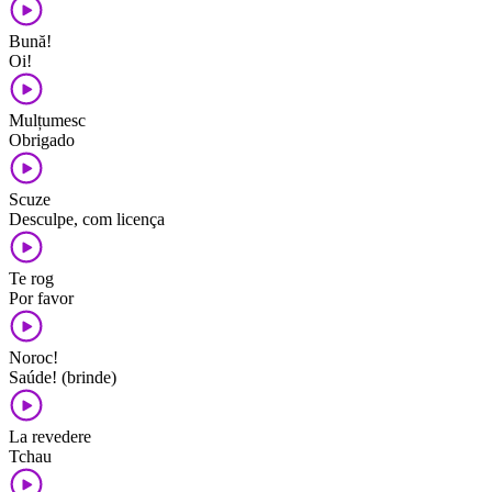
Bună!
Oi!
Mulțumesc
Obrigado
Scuze
Desculpe, com licença
Te rog
Por favor
Noroc!
Saúde! (brinde)
La revedere
Tchau