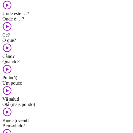
Unde este …?
Onde é …?
Ce?
O que?
Când?
Quando?
Puțin(ă)
Um pouco
Vă salut!
Olá (mais polido)
Bine ați venit!
Bem-vindo!