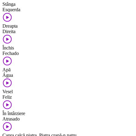
Stânga
Esquerda
Dreapta
Direita
Închis
Fechado
Apă
Água
Vesel
Feliz
În întârziere
Atrasado
Capra calcă piatra. Piatra crapă-n patru.