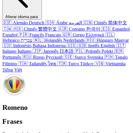
Alterar idioma para:
🇩🇪
Alemão
Deutsch
🇸🇦
Árabe
العربية
🇨🇳
Chinês
简体中文
🇹🇼
🇭🇰
Chinês
繁體中文
🇰🇷
Coreano
한국어
🇪🇸
Espanhol
Español
🇫🇷
Francês
Français
🇬🇷
Grego
Ελληνικά
🇮🇱
Hebraico
עברית
🇳🇱
Holandês
Nederlands
🇭🇺
Húngaro
Magyar
🇮🇩
Indonésio
Bahasa Indonesia
🇺🇸
🇬🇧
Inglês
English
🇮🇹
Italiano
Italiano
🇯🇵
Japonês
日本語
🇵🇱
Polonês
Polski
🇧🇷
Português
🇷🇺
Russo
Русский
🇸🇪
Sueco
Svenska
🇵🇭
Tagalo
Filipino
🇹🇭
Tailandês
ไทย
🇹🇷
Turco
Türkçe
🇻🇳
Vietnamita
Tiếng Việt
Romeno
Frases