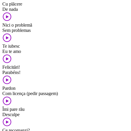
Cu plăcere
De nada
Nici o problemă
Sem problemas
Te iubesc
Eu te amo
Felicitări!
Parabéns!
Pardon
Com licença (pedir passagem)
Îmi pare rău
Desculpe
Ce recomanzi?