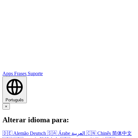
Apps
Frases
Suporte
Português
×
Alterar idioma para:
🇩🇪
Alemão
Deutsch
🇸🇦
Árabe
العربية
🇨🇳
Chinês
简体中文