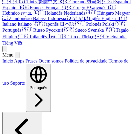
🇹🇼
🇭🇰
Chinês
繁體中文
🇰🇷
Coreano
한국어
🇪🇸
Espanhol
Español
🇫🇷
Francês
Français
🇬🇷
Grego
Ελληνικά
🇮🇱
Hebraico
עברית
🇳🇱
Holandês
Nederlands
🇭🇺
Húngaro
Magyar
🇮🇩
Indonésio
Bahasa Indonesia
🇺🇸
🇬🇧
Inglês
English
🇮🇹
Italiano
Italiano
🇯🇵
Japonês
日本語
🇵🇱
Polonês
Polski
🇧🇷
Português
🇷🇺
Russo
Русский
🇸🇪
Sueco
Svenska
🇵🇭
Tagalo
Filipino
🇹🇭
Tailandês
ไทย
🇹🇷
Turco
Türkçe
🇻🇳
Vietnamita
Tiếng Việt
Menu
Início
Apps
Frases
Quem somos
Política de privacidade
Termos de
uso
Suporte
Português