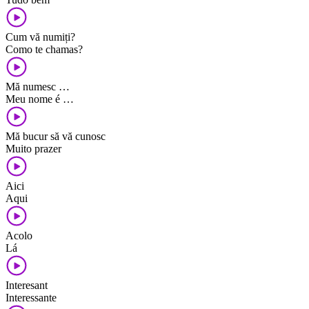
Cum vă numiți?
Como te chamas?
Mă numesc …
Meu nome é …
Mă bucur să vă cunosc
Muito prazer
Aici
Aqui
Acolo
Lá
Interesant
Interessante