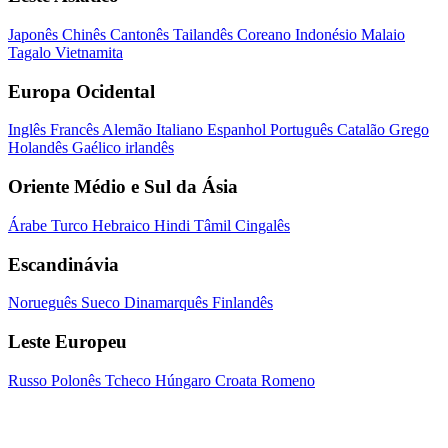
Japonês
Chinês
Cantonês
Tailandês
Coreano
Indonésio
Malaio
Tagalo
Vietnamita
Europa Ocidental
Inglês
Francês
Alemão
Italiano
Espanhol
Português
Catalão
Grego
Holandês
Gaélico irlandês
Oriente Médio e Sul da Ásia
Árabe
Turco
Hebraico
Hindi
Tâmil
Cingalês
Escandinávia
Norueguês
Sueco
Dinamarquês
Finlandês
Leste Europeu
Russo
Polonês
Tcheco
Húngaro
Croata
Romeno