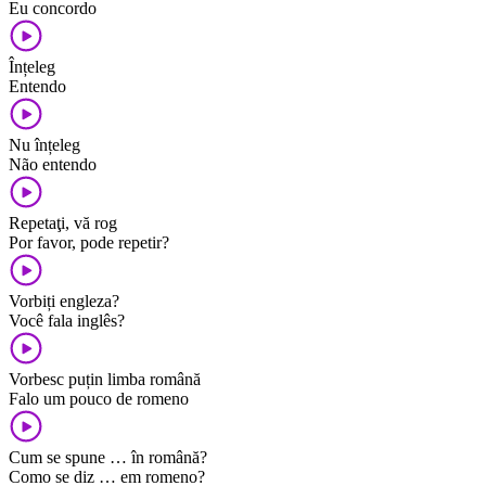
Eu concordo
Înțeleg
Entendo
Nu înțeleg
Não entendo
Repetaţi, vă rog
Por favor, pode repetir?
Vorbiți engleza?
Você fala inglês?
Vorbesc puțin limba română
Falo um pouco de romeno
Cum se spune … în română?
Como se diz … em romeno?