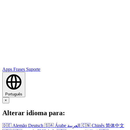
Apps
Frases
Suporte
Português
×
Alterar idioma para:
🇩🇪
Alemão
Deutsch
🇸🇦
Árabe
العربية
🇨🇳
Chinês
简体中文