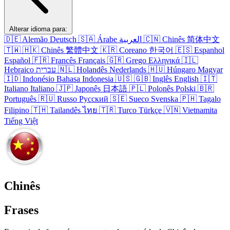
Alterar idioma para:
🇩🇪
Alemão
Deutsch
🇸🇦
Árabe
العربية
🇨🇳
Chinês
简体中文
🇹🇼
🇭🇰
Chinês
繁體中文
🇰🇷
Coreano
한국어
🇪🇸
Espanhol
Español
🇫🇷
Francês
Français
🇬🇷
Grego
Ελληνικά
🇮🇱
Hebraico
עברית
🇳🇱
Holandês
Nederlands
🇭🇺
Húngaro
Magyar
🇮🇩
Indonésio
Bahasa Indonesia
🇺🇸
🇬🇧
Inglês
English
🇮🇹
Italiano
Italiano
🇯🇵
Japonês
日本語
🇵🇱
Polonês
Polski
🇧🇷
Português
🇷🇺
Russo
Русский
🇸🇪
Sueco
Svenska
🇵🇭
Tagalo
Filipino
🇹🇭
Tailandês
ไทย
🇹🇷
Turco
Türkçe
🇻🇳
Vietnamita
Tiếng Việt
Chinês
Frases