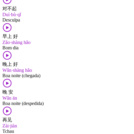
对不起
Duì·bù·qǐ
Desculpa
早上 好
Zǎo·shàng hǎo
Bom dia
晚上 好
Wǎn·shàng hǎo
Boa noite (chegada)
晚 安
Wǎn ān
Boa noite (despedida)
再见
Zài·jiàn
Tchau