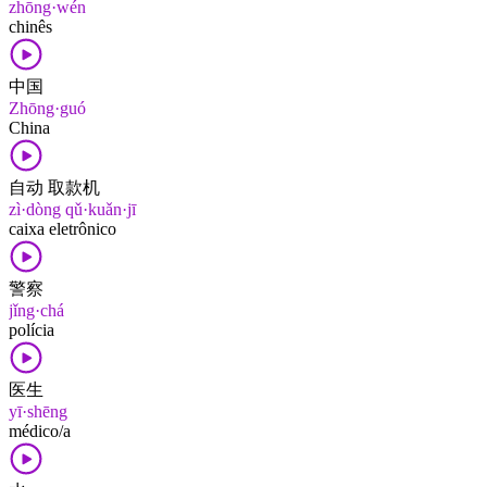
zhōng·wén
chinês
中国
Zhōng·guó
China
自动 取款机
zì·dòng qǔ·kuǎn·jī
caixa eletrônico
警察
jǐng·chá
polícia
医生
yī·shēng
médico/a