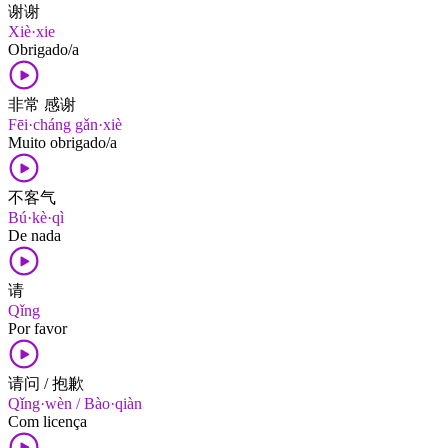
谢谢
Xiè·xie
Obrigado/a
非常 感谢
Fēi·cháng gǎn·xiè
Muito obrigado/a
不客气
Bú·kè·qì
De nada
请
Qǐng
Por favor
请问 / 抱歉
Qǐng·wèn / Bào·qiàn
Com licença