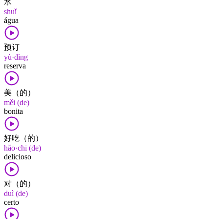
水
shuǐ
água
预订
yù·dìng
reserva
美（的）
měi (de)
bonita
好吃（的）
hǎo·chī (de)
delicioso
对（的）
duì (de)
certo