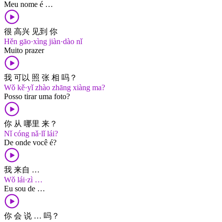
Meu nome é …
很 高兴 见到 你
Hěn gāo·xìng jiàn·dào nǐ
Muito prazer
我 可以 照 张 相 吗？
Wǒ kě·yǐ zhào zhāng xiàng ma?
Posso tirar uma foto?
你 从 哪里 来？
Nǐ cóng nǎ·lǐ lái?
De onde você é?
我 来自 …
Wǒ lái·zì …
Eu sou de …
你 会 说 … 吗？