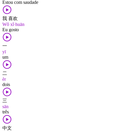
Estou com saudade
我 喜欢
Wǒ xǐ·huān
Eu gosto
一
yī
um
二
èr
dois
三
sān
três
中文