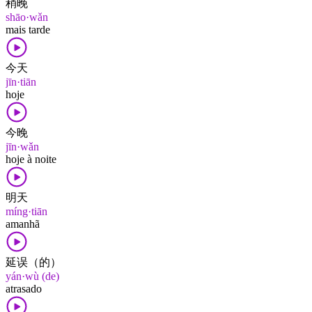
稍晚
shāo·wǎn
mais tarde
今天
jīn·tiān
hoje
今晚
jīn·wǎn
hoje à noite
明天
míng·tiān
amanhã
延误（的）
yán·wù (de)
atrasado