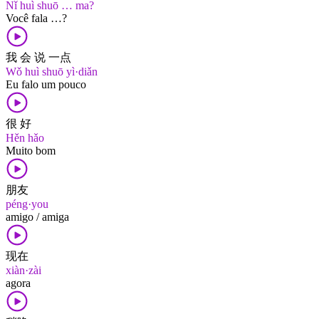
Nǐ huì shuō … ma?
Você fala …?
我 会 说 一点
Wǒ huì shuō yì·diǎn
Eu falo um pouco
很 好
Hěn hǎo
Muito bom
朋友
péng·you
amigo / amiga
现在
xiàn·zài
agora