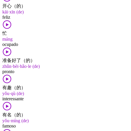
开心（的）
kāi·xīn (de)
feliz
忙
máng
ocupado
准备好了（的）
zhǔn·bèi·hǎo·le (de)
pronto
有趣（的）
yǒu·qù (de)
interessante
有名（的）
yǒu·míng (de)
famoso