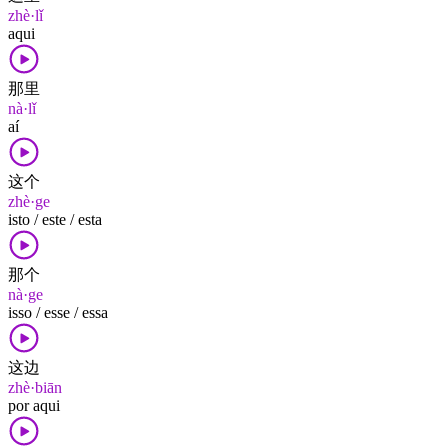
zhè·lǐ
aqui
那里
nà·lǐ
aí
这个
zhè·ge
isto / este / esta
那个
nà·ge
isso / esse / essa
这边
zhè·biān
por aqui