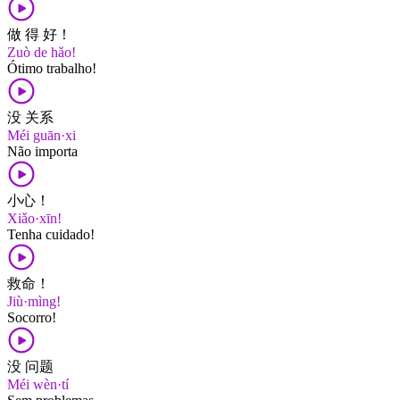
做 得 好！
Zuò de hǎo!
Ótimo trabalho!
没 关系
Méi guān·xi
Não importa
小心！
Xiǎo·xīn!
Tenha cuidado!
救命！
Jiù·mìng!
Socorro!
没 问题
Méi wèn·tí