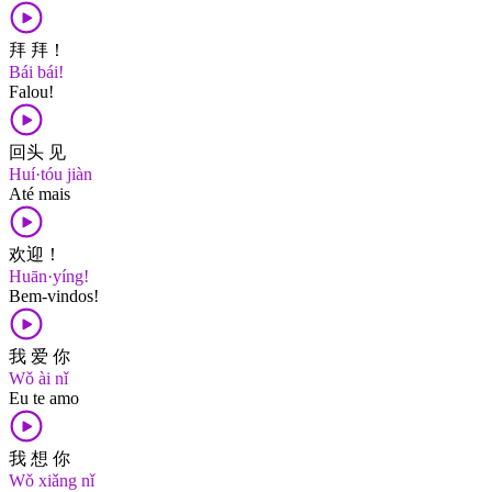
拜 拜！
Bái bái!
Falou!
回头 见
Huí·tóu jiàn
Até mais
欢迎！
Huān·yíng!
Bem-vindos!
我 爱 你
Wǒ ài nǐ
Eu te amo
我 想 你
Wǒ xiǎng nǐ