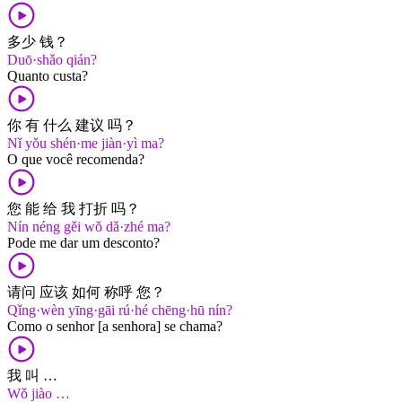
多少 钱？
Duō·shǎo qián?
Quanto custa?
你 有 什么 建议 吗？
Nǐ yǒu shén·me jiàn·yì ma?
O que você recomenda?
您 能 给 我 打折 吗？
Nín néng gěi wǒ dǎ·zhé ma?
Pode me dar um desconto?
请问 应该 如何 称呼 您？
Qǐng·wèn yīng·gāi rú·hé chēng·hū nín?
Como o senhor [a senhora] se chama?
我 叫 …
Wǒ jiào …