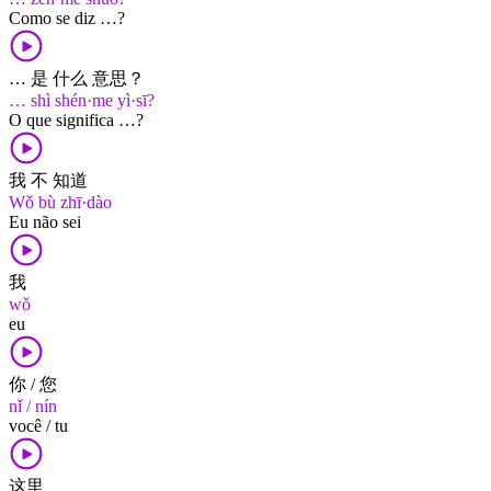
Como se diz …?
… 是 什么 意思？
… shì shén·me yì·sī?
O que significa …?
我 不 知道
Wǒ bù zhī·dào
Eu não sei
我
wǒ
eu
你 / 您
nǐ / nín
você / tu
这里