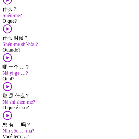
什么？
Shén·me?
O quê?
什么 时候？
Shén·me shí·hòu?
Quando?
哪 一个 …？
Nǎ yí·ge …?
Qual?
那 是 什么？
Nà shì shén·me?
O que é isso?
您 有 … 吗？
Nín yǒu … ma?
Você tem …?