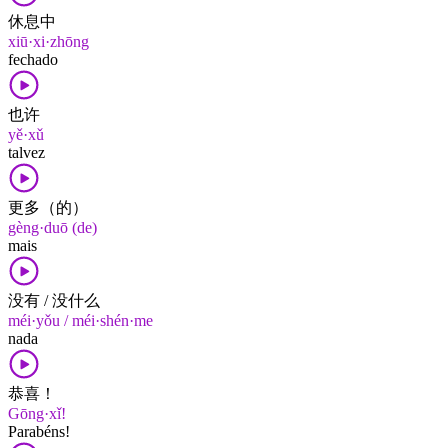
休息中
xiū·xi·zhōng
fechado
也许
yě·xǔ
talvez
更多（的）
gèng·duō (de)
mais
没有 / 没什么
méi·yǒu / méi·shén·me
nada
恭喜！
Gōng·xǐ!
Parabéns!