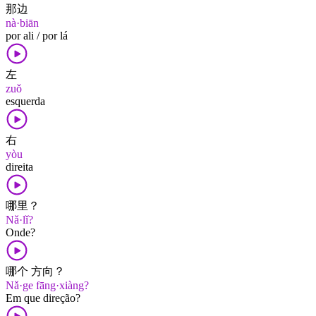
那边
nà·biān
por ali / por lá
左
zuǒ
esquerda
右
yòu
direita
哪里？
Nǎ·lǐ?
Onde?
哪个 方向？
Nǎ·ge fāng·xiàng?
Em que direção?