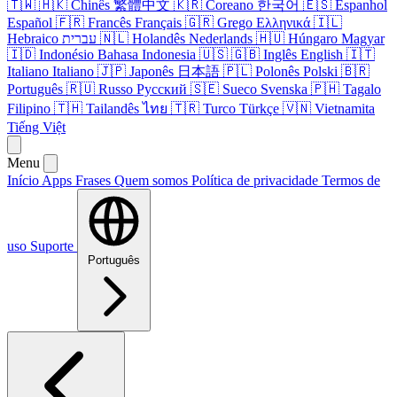
🇹🇼
🇭🇰
Chinês
繁體中文
🇰🇷
Coreano
한국어
🇪🇸
Espanhol
Español
🇫🇷
Francês
Français
🇬🇷
Grego
Ελληνικά
🇮🇱
Hebraico
עברית
🇳🇱
Holandês
Nederlands
🇭🇺
Húngaro
Magyar
🇮🇩
Indonésio
Bahasa Indonesia
🇺🇸
🇬🇧
Inglês
English
🇮🇹
Italiano
Italiano
🇯🇵
Japonês
日本語
🇵🇱
Polonês
Polski
🇧🇷
Português
🇷🇺
Russo
Русский
🇸🇪
Sueco
Svenska
🇵🇭
Tagalo
Filipino
🇹🇭
Tailandês
ไทย
🇹🇷
Turco
Türkçe
🇻🇳
Vietnamita
Tiếng Việt
Menu
Início
Apps
Frases
Quem somos
Política de privacidade
Termos de
uso
Suporte
Português