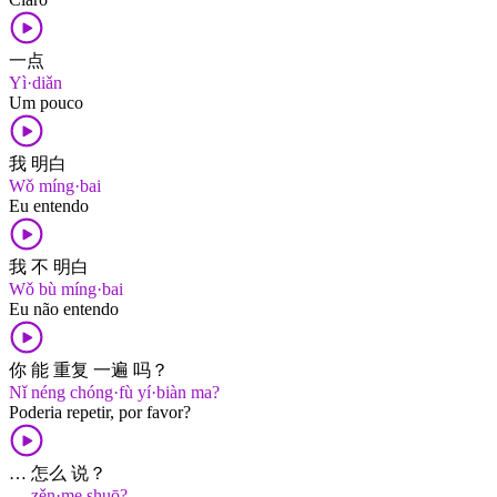
一点
Yì·diǎn
Um pouco
我 明白
Wǒ míng·bai
Eu entendo
我 不 明白
Wǒ bù míng·bai
Eu não entendo
你 能 重复 一遍 吗？
Nǐ néng chóng·fù yí·biàn ma?
Poderia repetir, por favor?
… 怎么 说？
… zěn·me shuō?