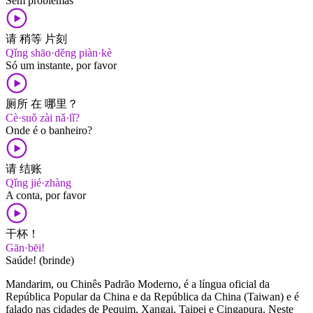
Sem problemas
请 稍等 片刻
Qǐng shāo·děng piàn·kè
Só um instante, por favor
厕所 在 哪里？
Cè·suǒ zài nǎ·lǐ?
Onde é o banheiro?
请 结账
Qǐng jié·zhàng
A conta, por favor
干杯！
Gān·bēi!
Saúde! (brinde)
Mandarim, ou Chinês Padrão Moderno, é a língua oficial da
República Popular da China e da República da China (Taiwan) e é
falado nas cidades de Pequim, Xangai, Taipei e Cingapura. Neste