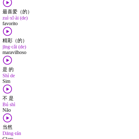
最喜爱（的）
zuì·xǐ·ài (de)
favorito
精彩（的）
jīng·cǎi (de)
maravilhoso
是 的
Shì de
Sim
不 是
Bú shì
Não
当然
Dāng·rán
Claro