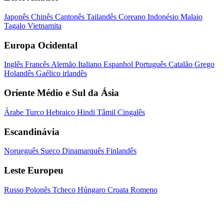
Japonês
Chinês
Cantonês
Tailandês
Coreano
Indonésio
Malaio
Tagalo
Vietnamita
Europa Ocidental
Inglês
Francês
Alemão
Italiano
Espanhol
Português
Catalão
Grego
Holandês
Gaélico irlandês
Oriente Médio e Sul da Ásia
Árabe
Turco
Hebraico
Hindi
Tâmil
Cingalês
Escandinávia
Norueguês
Sueco
Dinamarquês
Finlandês
Leste Europeu
Russo
Polonês
Tcheco
Húngaro
Croata
Romeno