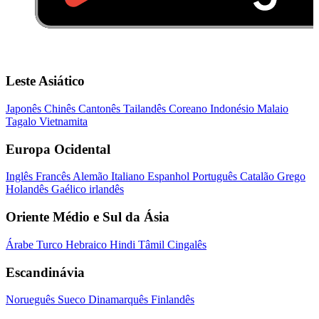
Leste Asiático
Japonês
Chinês
Cantonês
Tailandês
Coreano
Indonésio
Malaio
Tagalo
Vietnamita
Europa Ocidental
Inglês
Francês
Alemão
Italiano
Espanhol
Português
Catalão
Grego
Holandês
Gaélico irlandês
Oriente Médio e Sul da Ásia
Árabe
Turco
Hebraico
Hindi
Tâmil
Cingalês
Escandinávia
Norueguês
Sueco
Dinamarquês
Finlandês