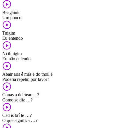
Beagáinín
Um pouco
Tuigim
Eu entendo
Ní thuigim
Eu não entendo
Abair arís é más é do thoil é
Poderia repetir, por favor?
Conas a deirtear …?
Como se diz …?
Cad is brí le …?
O que significa …?