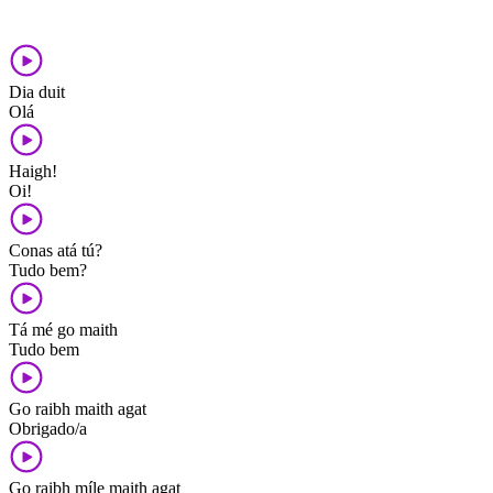
Dia duit
Olá
Haigh!
Oi!
Conas atá tú?
Tudo bem?
Tá mé go maith
Tudo bem
Go raibh maith agat
Obrigado/a
Go raibh míle maith agat