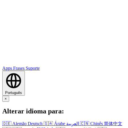
Apps
Frases
Suporte
Português
×
Alterar idioma para:
🇩🇪
Alemão
Deutsch
🇸🇦
Árabe
العربية
🇨🇳
Chinês
简体中文