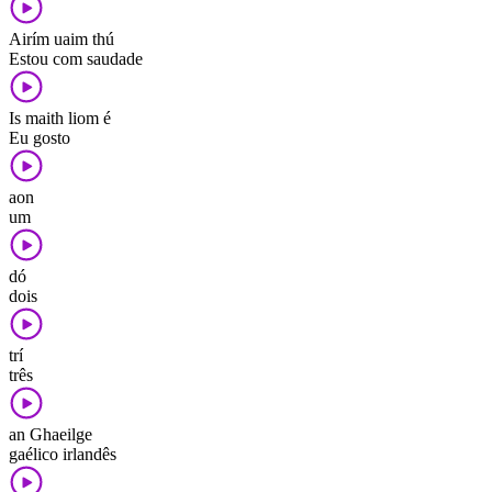
Airím uaim thú
Estou com saudade
Is maith liom é
Eu gosto
aon
um
dó
dois
trí
três
an Ghaeilge
gaélico irlandês