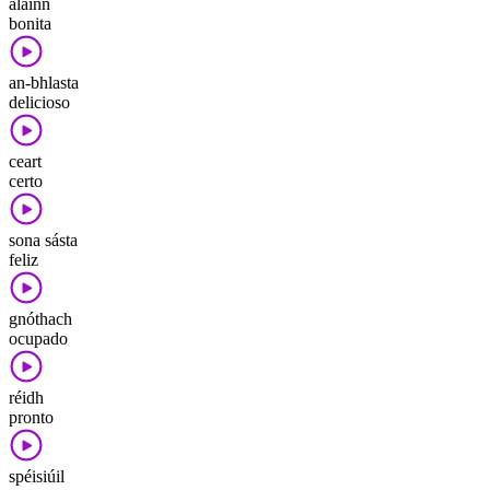
álainn
bonita
an-bhlasta
delicioso
ceart
certo
sona sásta
feliz
gnóthach
ocupado
réidh
pronto
spéisiúil