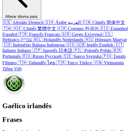
Alterar idioma para:
🇩🇪
Alemão
Deutsch
🇸🇦
Árabe
العربية
🇨🇳
Chinês
简体中文
🇹🇼
🇭🇰
Chinês
繁體中文
🇰🇷
Coreano
한국어
🇪🇸
Espanhol
Español
🇫🇷
Francês
Français
🇬🇷
Grego
Ελληνικά
🇮🇱
Hebraico
עברית
🇳🇱
Holandês
Nederlands
🇭🇺
Húngaro
Magyar
🇮🇩
Indonésio
Bahasa Indonesia
🇺🇸
🇬🇧
Inglês
English
🇮🇹
Italiano
Italiano
🇯🇵
Japonês
日本語
🇵🇱
Polonês
Polski
🇧🇷
Português
🇷🇺
Russo
Русский
🇸🇪
Sueco
Svenska
🇵🇭
Tagalo
Filipino
🇹🇭
Tailandês
ไทย
🇹🇷
Turco
Türkçe
🇻🇳
Vietnamita
Tiếng Việt
Gaélico irlandês
Frases