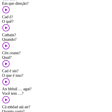
Em que direção?
Cad é?
O quê?
Cathain?
Quando?
Cén ceann?
Qual?
Cad é sin?
O que é isso?
An bhfuil … agat?
Você tem …?
Cá mhéad atá air?
Quanto custa?