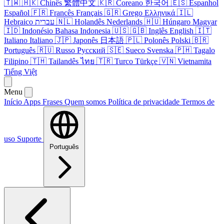
🇹🇼
🇭🇰
Chinês
繁體中文
🇰🇷
Coreano
한국어
🇪🇸
Espanhol
Español
🇫🇷
Francês
Français
🇬🇷
Grego
Ελληνικά
🇮🇱
Hebraico
עברית
🇳🇱
Holandês
Nederlands
🇭🇺
Húngaro
Magyar
🇮🇩
Indonésio
Bahasa Indonesia
🇺🇸
🇬🇧
Inglês
English
🇮🇹
Italiano
Italiano
🇯🇵
Japonês
日本語
🇵🇱
Polonês
Polski
🇧🇷
Português
🇷🇺
Russo
Русский
🇸🇪
Sueco
Svenska
🇵🇭
Tagalo
Filipino
🇹🇭
Tailandês
ไทย
🇹🇷
Turco
Türkçe
🇻🇳
Vietnamita
Tiếng Việt
Menu
Início
Apps
Frases
Quem somos
Política de privacidade
Termos de
uso
Suporte
Português