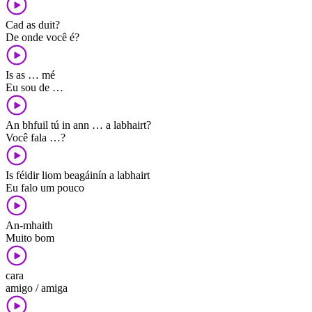
Cad as duit?
De onde você é?
Is as … mé
Eu sou de …
An bhfuil tú in ann … a labhairt?
Você fala …?
Is féidir liom beagáinín a labhairt
Eu falo um pouco
An-mhaith
Muito bom
cara
amigo / amiga