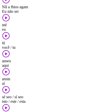
Níl a fhios agam
Eu não sei
mé
eu
tú
você / tu
anseo
aqui
ansin
aí
sé seo / sí seo
isto / este / esta