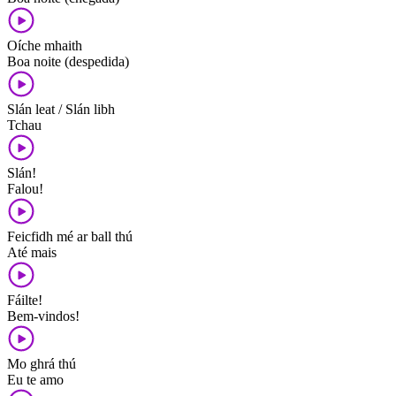
Oíche mhaith
Boa noite (despedida)
Slán leat / Slán libh
Tchau
Slán!
Falou!
Feicfidh mé ar ball thú
Até mais
Fáilte!
Bem-vindos!
Mo ghrá thú
Eu te amo