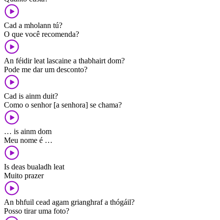
Cad a mholann tú?
O que você recomenda?
An féidir leat lascaine a thabhairt dom?
Pode me dar um desconto?
Cad is ainm duit?
Como o senhor [a senhora] se chama?
… is ainm dom
Meu nome é …
Is deas bualadh leat
Muito prazer
An bhfuil cead agam grianghraf a thógáil?
Posso tirar uma foto?