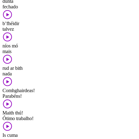
dúnta
fechado
b’fhéidir
talvez
níos mó
mais
rud ar bith
nada
Comhghairdeas!
Parabéns!
Maith thú!
Ótimo trabalho!
Is cuma