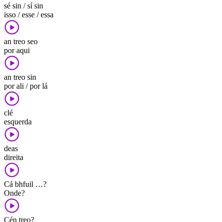
sé sin / sí sin
isso / esse / essa
an treo seo
por aqui
an treo sin
por ali / por lá
clé
esquerda
deas
direita
Cá bhfuil …?
Onde?
Cén treo?