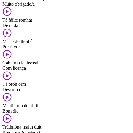
Muito obrigado/a
Tá fáilte romhat
De nada
Más é do thoil é
Por favor
Gabh mo leithscéal
Com licença
Tá brón orm
Desculpa
Maidin mhaith duit
Bom dia
Tráthnóna maith duit
Boa noite (chegada)