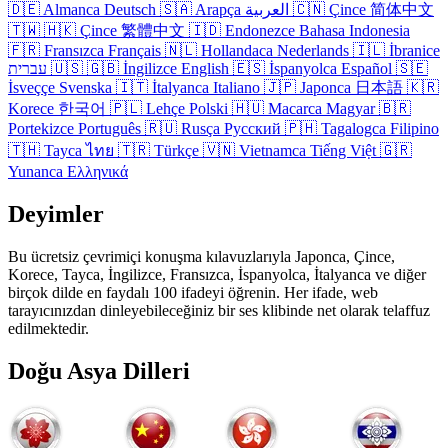
🇩🇪
Almanca
Deutsch
🇸🇦
Arapça
العربية
🇨🇳
Çince
简体中文
🇹🇼
🇭🇰
Çince
繁體中文
🇮🇩
Endonezce
Bahasa Indonesia
🇫🇷
Fransızca
Français
🇳🇱
Hollandaca
Nederlands
🇮🇱
İbranice
עברית
🇺🇸
🇬🇧
İngilizce
English
🇪🇸
İspanyolca
Español
🇸🇪
İsveççe
Svenska
🇮🇹
İtalyanca
Italiano
🇯🇵
Japonca
日本語
🇰🇷
Korece
한국어
🇵🇱
Lehçe
Polski
🇭🇺
Macarca
Magyar
🇧🇷
Portekizce
Português
🇷🇺
Rusça
Русский
🇵🇭
Tagalogca
Filipino
🇹🇭
Tayca
ไทย
🇹🇷
Türkçe
🇻🇳
Vietnamca
Tiếng Việt
🇬🇷
Yunanca
Ελληνικά
Deyimler
Bu ücretsiz çevrimiçi konuşma kılavuzlarıyla Japonca, Çince,
Korece, Tayca, İngilizce, Fransızca, İspanyolca, İtalyanca ve diğer
birçok dilde en faydalı 100 ifadeyi öğrenin. Her ifade, web
tarayıcınızdan dinleyebileceğiniz bir ses klibinde net olarak telaffuz
edilmektedir.
Doğu Asya Dilleri