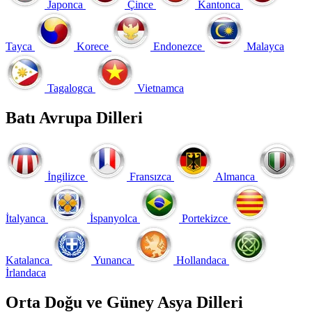
Japonca
Çince
Kantonca
Tayca
Korece
Endonezce
Malayca
Tagalogca
Vietnamca
Batı Avrupa Dilleri
İngilizce
Fransızca
Almanca
İtalyanca
İspanyolca
Portekizce
Katalanca
Yunanca
Hollandaca
İrlandaca
Orta Doğu ve Güney Asya Dilleri