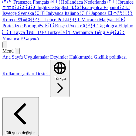
🇫🇷
Fransızca
Français
🇳🇱
Hollandaca
Nederlands
🇮🇱
İbranice
עברית
🇺🇸
🇬🇧
İngilizce
English
🇪🇸
İspanyolca
Español
🇸🇪
İsveççe
Svenska
🇮🇹
İtalyanca
Italiano
🇯🇵
Japonca
日本語
🇰🇷
Korece
한국어
🇵🇱
Lehçe
Polski
🇭🇺
Macarca
Magyar
🇧🇷
Portekizce
Português
🇷🇺
Rusça
Русский
🇵🇭
Tagalogca
Filipino
🇹🇭
Tayca
ไทย
🇹🇷
Türkçe
🇻🇳
Vietnamca
Tiếng Việt
🇬🇷
Yunanca
Ελληνικά
Menü
Ana Sayfa
Uygulamalar
Deyimler
Hakkımızda
Gizlilik politikası
Kullanım şartları
Destek
Türkçe
Dili şuna değiştir: