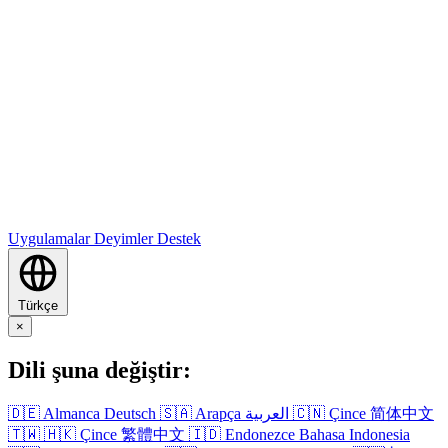
Uygulamalar
Deyimler
Destek
Türkçe
×
Dili şuna değiştir:
🇩🇪
Almanca
Deutsch
🇸🇦
Arapça
العربية
🇨🇳
Çince
简体中文
🇹🇼
🇭🇰
Çince
繁體中文
🇮🇩
Endonezce
Bahasa Indonesia