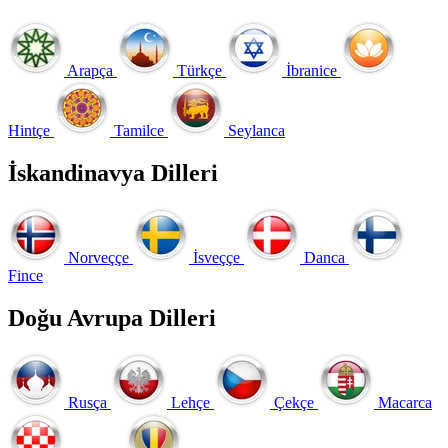
Arapça
Türkçe
İbranice
Hintçe
Tamilce
Seylanca
İskandinavya Dilleri
Norveççe
İsveççe
Danca
Fince
Doğu Avrupa Dilleri
Rusça
Lehçe
Çekçe
Macarca