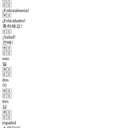
🇲🇽
🇪🇸
¡Enhorabuena!
🇲🇽
¡Felicidades!
축하해요!
🇪🇸
¡Salud!
건배!
🇲🇽
🇪🇸
uno
일
🇲🇽
🇪🇸
dos
이
🇲🇽
🇪🇸
tres
삼
🇲🇽
🇪🇸
español