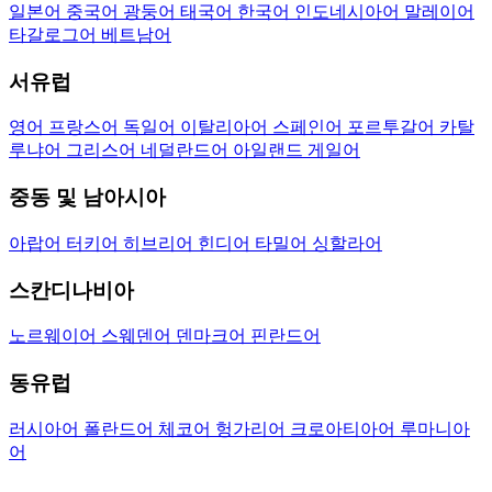
일본어
중국어
광둥어
태국어
한국어
인도네시아어
말레이어
타갈로그어
베트남어
서유럽
영어
프랑스어
독일어
이탈리아어
스페인어
포르투갈어
카탈
루냐어
그리스어
네덜란드어
아일랜드 게일어
중동 및 남아시아
아랍어
터키어
히브리어
힌디어
타밀어
싱할라어
스칸디나비아
노르웨이어
스웨덴어
덴마크어
핀란드어
동유럽
러시아어
폴란드어
체코어
헝가리어
크로아티아어
루마니아
어