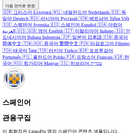
다음 언어로 변경:
🇬🇷
그리스어
Ελληνικά
🇳🇱
네덜란드어
Nederlands
🇩🇪
독
일어
Deutsch
🇷🇺
러시아어
Русский
🇻🇳
베트남어
Tiếng Việt
🇸🇪
스웨덴어
Svenska
🇪🇸
스페인어
Español
🇸🇦
아랍어
العربية
🇺🇸
🇬🇧
영어
English
🇮🇹
이탈리아어
Italiano
🇮🇩
인
도네시아어
Bahasa Indonesia
🇯🇵
일본어
日本語
🇨🇳
중국어
简体中文
🇹🇼
🇭🇰
중국어
繁體中文
🇵🇭
타갈로그어
Filipino
🇹🇭
태국어
ไทย
🇹🇷
터키어
Türkçe
🇧🇷
포르투갈어
Português
🇵🇱
폴란드어
Polski
🇫🇷
프랑스어
Français
🇰🇷
한
국어
🇭🇺
헝가리어
Magyar
🇮🇱
히브리어
עברית
스페인어
관용구집
이 회화집은 LingoPix 앱의 스페인어 콘텐츠 샘플입니다.