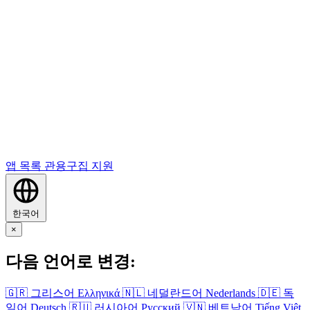
앱 목록
관용구집
지원
한국어
×
다음 언어로 변경:
🇬🇷
그리스어
Ελληνικά
🇳🇱
네덜란드어
Nederlands
🇩🇪
독
일어
Deutsch
🇷🇺
러시아어
Русский
🇻🇳
베트남어
Tiếng Việt