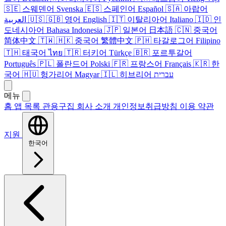
🇸🇪
스웨덴어
Svenska
🇪🇸
스페인어
Español
🇸🇦
아랍어
العربية
🇺🇸
🇬🇧
영어
English
🇮🇹
이탈리아어
Italiano
🇮🇩
인
도네시아어
Bahasa Indonesia
🇯🇵
일본어
日本語
🇨🇳
중국어
简体中文
🇹🇼
🇭🇰
중국어
繁體中文
🇵🇭
타갈로그어
Filipino
🇹🇭
태국어
ไทย
🇹🇷
터키어
Türkçe
🇧🇷
포르투갈어
Português
🇵🇱
폴란드어
Polski
🇫🇷
프랑스어
Français
🇰🇷
한
국어
🇭🇺
헝가리어
Magyar
🇮🇱
히브리어
עברית
메뉴
홈
앱 목록
관용구집
회사 소개
개인정보취급방침
이용 약관
지원
한국어