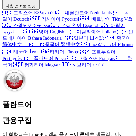
다음 언어로 변경:
🇬🇷
그리스어
Ελληνικά
🇳🇱
네덜란드어
Nederlands
🇩🇪
독
일어
Deutsch
🇷🇺
러시아어
Русский
🇻🇳
베트남어
Tiếng Việt
🇸🇪
스웨덴어
Svenska
🇪🇸
스페인어
Español
🇸🇦
아랍어
العربية
🇺🇸
🇬🇧
영어
English
🇮🇹
이탈리아어
Italiano
🇮🇩
인
도네시아어
Bahasa Indonesia
🇯🇵
일본어
日本語
🇨🇳
중국어
简体中文
🇹🇼
🇭🇰
중국어
繁體中文
🇵🇭
타갈로그어
Filipino
🇹🇭
태국어
ไทย
🇹🇷
터키어
Türkçe
🇧🇷
포르투갈어
Português
🇵🇱
폴란드어
Polski
🇫🇷
프랑스어
Français
🇰🇷
한
국어
🇭🇺
헝가리어
Magyar
🇮🇱
히브리어
עברית
폴란드어
관용구집
이 회화집은 LingoPix 앱의 폴란드어 콘텐츠 샘플입니다.