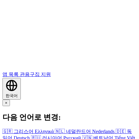
앱 목록
관용구집
지원
한국어
×
다음 언어로 변경:
🇬🇷
그리스어
Ελληνικά
🇳🇱
네덜란드어
Nederlands
🇩🇪
독
일어
Deutsch
🇷🇺
러시아어
Русский
🇻🇳
베트남어
Tiếng Việt