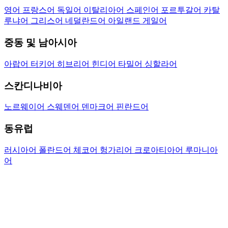
영어
프랑스어
독일어
이탈리아어
스페인어
포르투갈어
카탈
루냐어
그리스어
네덜란드어
아일랜드 게일어
중동 및 남아시아
아랍어
터키어
히브리어
힌디어
타밀어
싱할라어
스칸디나비아
노르웨이어
스웨덴어
덴마크어
핀란드어
동유럽
러시아어
폴란드어
체코어
헝가리어
크로아티아어
루마니아
어