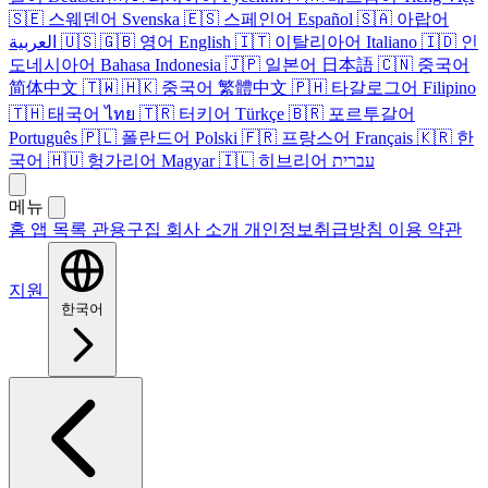
🇸🇪
스웨덴어
Svenska
🇪🇸
스페인어
Español
🇸🇦
아랍어
العربية
🇺🇸
🇬🇧
영어
English
🇮🇹
이탈리아어
Italiano
🇮🇩
인
도네시아어
Bahasa Indonesia
🇯🇵
일본어
日本語
🇨🇳
중국어
简体中文
🇹🇼
🇭🇰
중국어
繁體中文
🇵🇭
타갈로그어
Filipino
🇹🇭
태국어
ไทย
🇹🇷
터키어
Türkçe
🇧🇷
포르투갈어
Português
🇵🇱
폴란드어
Polski
🇫🇷
프랑스어
Français
🇰🇷
한
국어
🇭🇺
헝가리어
Magyar
🇮🇱
히브리어
עברית
메뉴
홈
앱 목록
관용구집
회사 소개
개인정보취급방침
이용 약관
지원
한국어