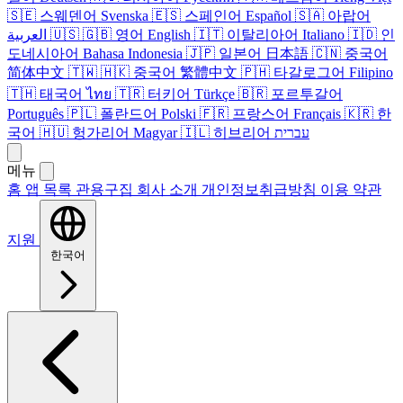
🇸🇪
스웨덴어
Svenska
🇪🇸
스페인어
Español
🇸🇦
아랍어
العربية
🇺🇸
🇬🇧
영어
English
🇮🇹
이탈리아어
Italiano
🇮🇩
인
도네시아어
Bahasa Indonesia
🇯🇵
일본어
日本語
🇨🇳
중국어
简体中文
🇹🇼
🇭🇰
중국어
繁體中文
🇵🇭
타갈로그어
Filipino
🇹🇭
태국어
ไทย
🇹🇷
터키어
Türkçe
🇧🇷
포르투갈어
Português
🇵🇱
폴란드어
Polski
🇫🇷
프랑스어
Français
🇰🇷
한
국어
🇭🇺
헝가리어
Magyar
🇮🇱
히브리어
עברית
메뉴
홈
앱 목록
관용구집
회사 소개
개인정보취급방침
이용 약관
지원
한국어