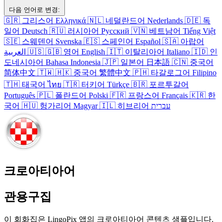
다음 언어로 변경:
🇬🇷
그리스어
Ελληνικά
🇳🇱
네덜란드어
Nederlands
🇩🇪
독
일어
Deutsch
🇷🇺
러시아어
Русский
🇻🇳
베트남어
Tiếng Việt
🇸🇪
스웨덴어
Svenska
🇪🇸
스페인어
Español
🇸🇦
아랍어
العربية
🇺🇸
🇬🇧
영어
English
🇮🇹
이탈리아어
Italiano
🇮🇩
인
도네시아어
Bahasa Indonesia
🇯🇵
일본어
日本語
🇨🇳
중국어
简体中文
🇹🇼
🇭🇰
중국어
繁體中文
🇵🇭
타갈로그어
Filipino
🇹🇭
태국어
ไทย
🇹🇷
터키어
Türkçe
🇧🇷
포르투갈어
Português
🇵🇱
폴란드어
Polski
🇫🇷
프랑스어
Français
🇰🇷
한
국어
🇭🇺
헝가리어
Magyar
🇮🇱
히브리어
עברית
크로아티아어
관용구집
이 회화집은 LingoPix 앱의 크로아티아어 콘텐츠 샘플입니다.