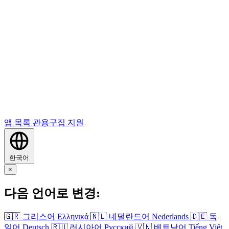
앱 목록
관용구집
지원
한국어
×
다음 언어로 변경:
🇬🇷
그리스어
Ελληνικά
🇳🇱
네덜란드어
Nederlands
🇩🇪
독
일어
Deutsch
🇷🇺
러시아어
Русский
🇻🇳
베트남어
Tiếng Việt