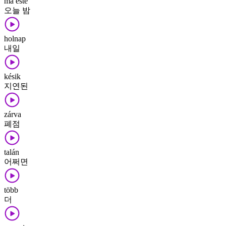
ma este
오늘 밤
holnap
내일
késik
지연된
zárva
폐점
talán
어쩌면
több
더