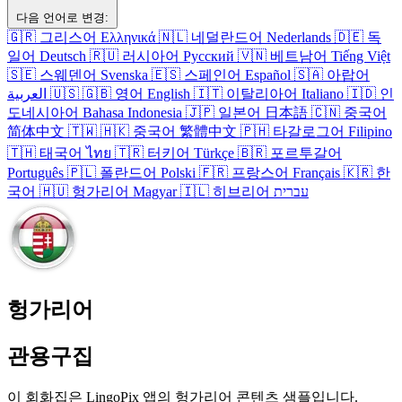
다음 언어로 변경:
🇬🇷
그리스어
Ελληνικά
🇳🇱
네덜란드어
Nederlands
🇩🇪
독
일어
Deutsch
🇷🇺
러시아어
Русский
🇻🇳
베트남어
Tiếng Việt
🇸🇪
스웨덴어
Svenska
🇪🇸
스페인어
Español
🇸🇦
아랍어
العربية
🇺🇸
🇬🇧
영어
English
🇮🇹
이탈리아어
Italiano
🇮🇩
인
도네시아어
Bahasa Indonesia
🇯🇵
일본어
日本語
🇨🇳
중국어
简体中文
🇹🇼
🇭🇰
중국어
繁體中文
🇵🇭
타갈로그어
Filipino
🇹🇭
태국어
ไทย
🇹🇷
터키어
Türkçe
🇧🇷
포르투갈어
Português
🇵🇱
폴란드어
Polski
🇫🇷
프랑스어
Français
🇰🇷
한
국어
🇭🇺
헝가리어
Magyar
🇮🇱
히브리어
עברית
헝가리어
관용구집
이 회화집은 LingoPix 앱의 헝가리어 콘텐츠 샘플입니다.