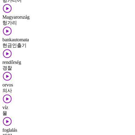
헝가리어
Magyarország
헝가리
bankautomata
현금인출기
rendőrség
경찰
orvos
의사
víz
물
foglalás