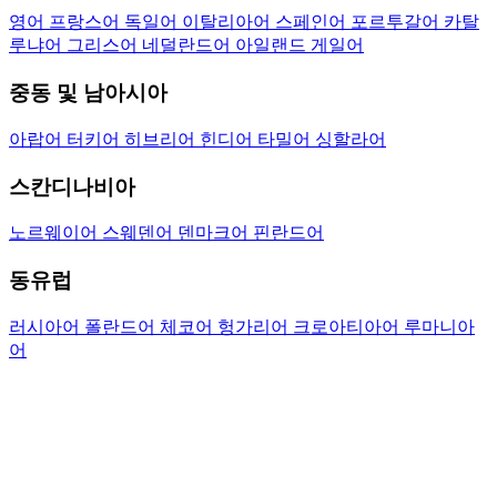
영어
프랑스어
독일어
이탈리아어
스페인어
포르투갈어
카탈
루냐어
그리스어
네덜란드어
아일랜드 게일어
중동 및 남아시아
아랍어
터키어
히브리어
힌디어
타밀어
싱할라어
스칸디나비아
노르웨이어
스웨덴어
덴마크어
핀란드어
동유럽
러시아어
폴란드어
체코어
헝가리어
크로아티아어
루마니아
어