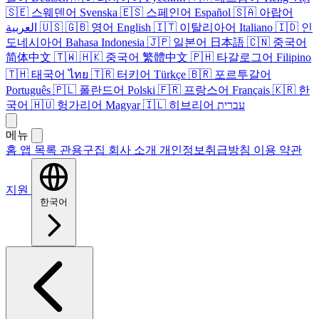
🇸🇪
스웨덴어
Svenska
🇪🇸
스페인어
Español
🇸🇦
아랍어
العربية
🇺🇸
🇬🇧
영어
English
🇮🇹
이탈리아어
Italiano
🇮🇩
인
도네시아어
Bahasa Indonesia
🇯🇵
일본어
日本語
🇨🇳
중국어
简体中文
🇹🇼
🇭🇰
중국어
繁體中文
🇵🇭
타갈로그어
Filipino
🇹🇭
태국어
ไทย
🇹🇷
터키어
Türkçe
🇧🇷
포르투갈어
Português
🇵🇱
폴란드어
Polski
🇫🇷
프랑스어
Français
🇰🇷
한
국어
🇭🇺
헝가리어
Magyar
🇮🇱
히브리어
עברית
메뉴
홈
앱 목록
관용구집
회사 소개
개인정보취급방침
이용 약관
지원
한국어