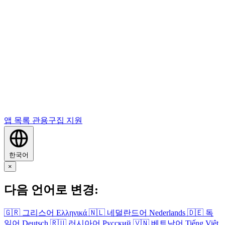
앱 목록
관용구집
지원
한국어
×
다음 언어로 변경:
🇬🇷
그리스어
Ελληνικά
🇳🇱
네덜란드어
Nederlands
🇩🇪
독
일어
Deutsch
🇷🇺
러시아어
Русский
🇻🇳
베트남어
Tiếng Việt