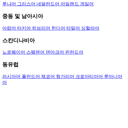
루냐어
그리스어
네덜란드어
아일랜드 게일어
중동 및 남아시아
아랍어
터키어
히브리어
힌디어
타밀어
싱할라어
스칸디나비아
노르웨이어
스웨덴어
덴마크어
핀란드어
동유럽
러시아어
폴란드어
체코어
헝가리어
크로아티아어
루마니아
어