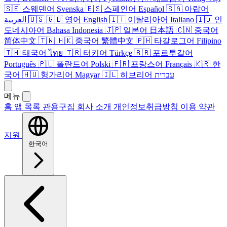
🇸🇪
스웨덴어
Svenska
🇪🇸
스페인어
Español
🇸🇦
아랍어
العربية
🇺🇸
🇬🇧
영어
English
🇮🇹
이탈리아어
Italiano
🇮🇩
인
도네시아어
Bahasa Indonesia
🇯🇵
일본어
日本語
🇨🇳
중국어
简体中文
🇹🇼
🇭🇰
중국어
繁體中文
🇵🇭
타갈로그어
Filipino
🇹🇭
태국어
ไทย
🇹🇷
터키어
Türkçe
🇧🇷
포르투갈어
Português
🇵🇱
폴란드어
Polski
🇫🇷
프랑스어
Français
🇰🇷
한
국어
🇭🇺
헝가리어
Magyar
🇮🇱
히브리어
עברית
메뉴
홈
앱 목록
관용구집
회사 소개
개인정보취급방침
이용 약관
지원
한국어