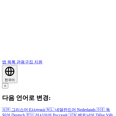
앱 목록
관용구집
지원
한국어
×
다음 언어로 변경:
🇬🇷
그리스어
Ελληνικά
🇳🇱
네덜란드어
Nederlands
🇩🇪
독
일어
Deutsch
🇷🇺
러시아어
Русский
🇻🇳
베트남어
Tiếng Việt