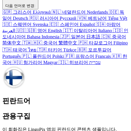
다음 언어로 변경:
🇬🇷
그리스어
Ελληνικά
🇳🇱
네덜란드어
Nederlands
🇩🇪
독
일어
Deutsch
🇷🇺
러시아어
Русский
🇻🇳
베트남어
Tiếng Việt
🇸🇪
스웨덴어
Svenska
🇪🇸
스페인어
Español
🇸🇦
아랍어
العربية
🇺🇸
🇬🇧
영어
English
🇮🇹
이탈리아어
Italiano
🇮🇩
인
도네시아어
Bahasa Indonesia
🇯🇵
일본어
日本語
🇨🇳
중국어
简体中文
🇹🇼
🇭🇰
중국어
繁體中文
🇵🇭
타갈로그어
Filipino
🇹🇭
태국어
ไทย
🇹🇷
터키어
Türkçe
🇧🇷
포르투갈어
Português
🇵🇱
폴란드어
Polski
🇫🇷
프랑스어
Français
🇰🇷
한
국어
🇭🇺
헝가리어
Magyar
🇮🇱
히브리어
עברית
핀란드어
관용구집
이 회화집은 LingoPix 앱의 핀란드어 콘텐츠 샘플입니다.