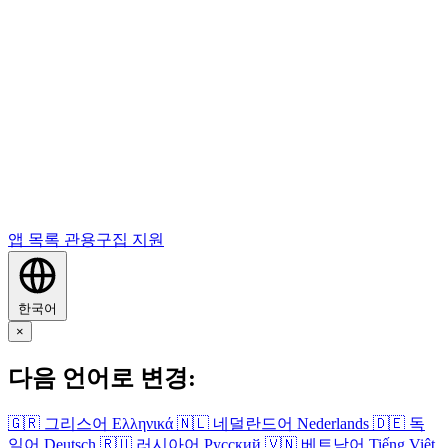
앱 목록
관용구집
지원
한국어
×
다음 언어로 변경:
🇬🇷
그리스어
Ελληνικά
🇳🇱
네덜란드어
Nederlands
🇩🇪
독
일어
Deutsch
🇷🇺
러시아어
Русский
🇻🇳
베트남어
Tiếng Việt