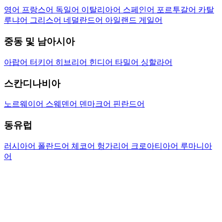
영어
프랑스어
독일어
이탈리아어
스페인어
포르투갈어
카탈
루냐어
그리스어
네덜란드어
아일랜드 게일어
중동 및 남아시아
아랍어
터키어
히브리어
힌디어
타밀어
싱할라어
스칸디나비아
노르웨이어
스웨덴어
덴마크어
핀란드어
동유럽
러시아어
폴란드어
체코어
헝가리어
크로아티아어
루마니아
어