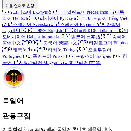
다음 언어로 변경:
🇬🇷
그리스어
Ελληνικά
🇳🇱
네덜란드어
Nederlands
🇩🇪
독
일어
Deutsch
🇷🇺
러시아어
Русский
🇻🇳
베트남어
Tiếng Việt
🇸🇪
스웨덴어
Svenska
🇪🇸
스페인어
Español
🇸🇦
아랍어
العربية
🇺🇸
🇬🇧
영어
English
🇮🇹
이탈리아어
Italiano
🇮🇩
인
도네시아어
Bahasa Indonesia
🇯🇵
일본어
日本語
🇨🇳
중국어
简体中文
🇹🇼
🇭🇰
중국어
繁體中文
🇵🇭
타갈로그어
Filipino
🇹🇭
태국어
ไทย
🇹🇷
터키어
Türkçe
🇧🇷
포르투갈어
Português
🇵🇱
폴란드어
Polski
🇫🇷
프랑스어
Français
🇰🇷
한
국어
🇭🇺
헝가리어
Magyar
🇮🇱
히브리어
עברית
독일어
관용구집
이 회화집은 LingoPix 앱의 독일어 콘텐츠 샘플입니다.