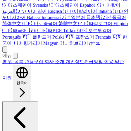
🇸🇪
스웨덴어
Svenska
🇪🇸
스페인어
Español
🇸🇦
아랍어
العربية
🇺🇸
🇬🇧
영어
English
🇮🇹
이탈리아어
Italiano
🇮🇩
인
도네시아어
Bahasa Indonesia
🇯🇵
일본어
日本語
🇨🇳
중국어
简体中文
🇹🇼
🇭🇰
중국어
繁體中文
🇵🇭
타갈로그어
Filipino
🇹🇭
태국어
ไทย
🇹🇷
터키어
Türkçe
🇧🇷
포르투갈어
Português
🇵🇱
폴란드어
Polski
🇫🇷
프랑스어
Français
🇰🇷
한
국어
🇭🇺
헝가리어
Magyar
🇮🇱
히브리어
עברית
메뉴
홈
앱 목록
관용구집
회사 소개
개인정보취급방침
이용 약관
지원
한국어