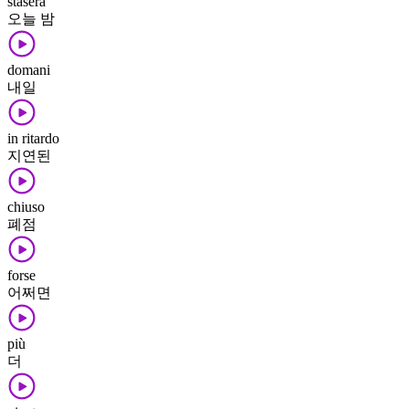
stasera
오늘 밤
domani
내일
in ritardo
지연된
chiuso
폐점
forse
어쩌면
più
더