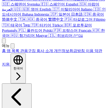
🇸🇪
스웨덴어
Svenska
🇪🇸
스페인어
Español
🇸🇦
아랍어
العربية
🇺🇸
🇬🇧
영어
English
🇮🇹
이탈리아어
Italiano
🇮🇩
인
도네시아어
Bahasa Indonesia
🇯🇵
일본어
日本語
🇨🇳
중국어
简体中文
🇹🇼
🇭🇰
중국어
繁體中文
🇵🇭
타갈로그어
Filipino
🇹🇭
태국어
ไทย
🇹🇷
터키어
Türkçe
🇧🇷
포르투갈어
Português
🇵🇱
폴란드어
Polski
🇫🇷
프랑스어
Français
🇰🇷
한
국어
🇭🇺
헝가리어
Magyar
🇮🇱
히브리어
עברית
메뉴
홈
앱 목록
관용구집
회사 소개
개인정보취급방침
이용 약관
지원
한국어