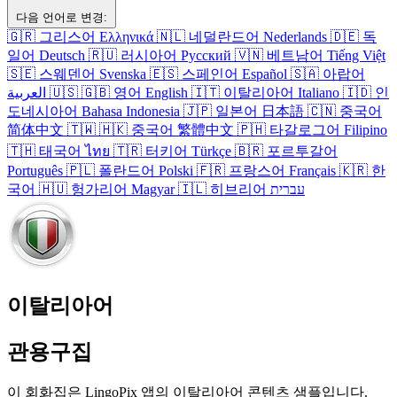
다음 언어로 변경:
🇬🇷
그리스어
Ελληνικά
🇳🇱
네덜란드어
Nederlands
🇩🇪
독
일어
Deutsch
🇷🇺
러시아어
Русский
🇻🇳
베트남어
Tiếng Việt
🇸🇪
스웨덴어
Svenska
🇪🇸
스페인어
Español
🇸🇦
아랍어
العربية
🇺🇸
🇬🇧
영어
English
🇮🇹
이탈리아어
Italiano
🇮🇩
인
도네시아어
Bahasa Indonesia
🇯🇵
일본어
日本語
🇨🇳
중국어
简体中文
🇹🇼
🇭🇰
중국어
繁體中文
🇵🇭
타갈로그어
Filipino
🇹🇭
태국어
ไทย
🇹🇷
터키어
Türkçe
🇧🇷
포르투갈어
Português
🇵🇱
폴란드어
Polski
🇫🇷
프랑스어
Français
🇰🇷
한
국어
🇭🇺
헝가리어
Magyar
🇮🇱
히브리어
עברית
이탈리아어
관용구집
이 회화집은 LingoPix 앱의 이탈리아어 콘텐츠 샘플입니다.