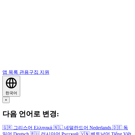
앱 목록
관용구집
지원
한국어
×
다음 언어로 변경:
🇬🇷
그리스어
Ελληνικά
🇳🇱
네덜란드어
Nederlands
🇩🇪
독
일어
Deutsch
🇷🇺
러시아어
Русский
🇻🇳
베트남어
Tiếng Việt