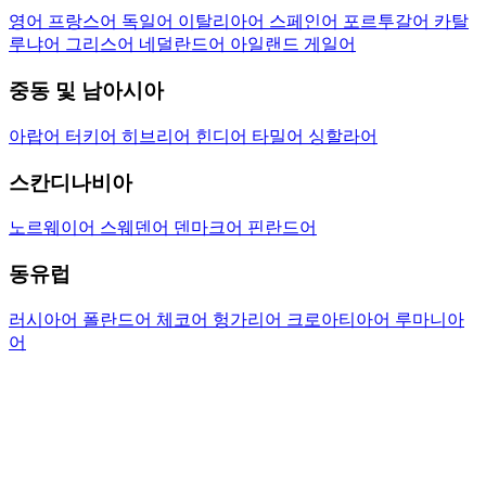
영어
프랑스어
독일어
이탈리아어
스페인어
포르투갈어
카탈
루냐어
그리스어
네덜란드어
아일랜드 게일어
중동 및 남아시아
아랍어
터키어
히브리어
힌디어
타밀어
싱할라어
스칸디나비아
노르웨이어
스웨덴어
덴마크어
핀란드어
동유럽
러시아어
폴란드어
체코어
헝가리어
크로아티아어
루마니아
어