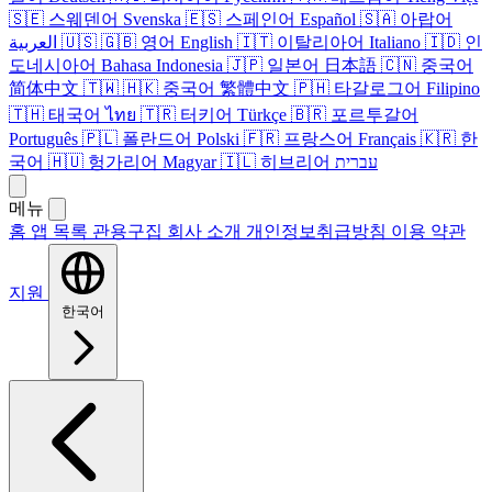
🇸🇪
스웨덴어
Svenska
🇪🇸
스페인어
Español
🇸🇦
아랍어
العربية
🇺🇸
🇬🇧
영어
English
🇮🇹
이탈리아어
Italiano
🇮🇩
인
도네시아어
Bahasa Indonesia
🇯🇵
일본어
日本語
🇨🇳
중국어
简体中文
🇹🇼
🇭🇰
중국어
繁體中文
🇵🇭
타갈로그어
Filipino
🇹🇭
태국어
ไทย
🇹🇷
터키어
Türkçe
🇧🇷
포르투갈어
Português
🇵🇱
폴란드어
Polski
🇫🇷
프랑스어
Français
🇰🇷
한
국어
🇭🇺
헝가리어
Magyar
🇮🇱
히브리어
עברית
메뉴
홈
앱 목록
관용구집
회사 소개
개인정보취급방침
이용 약관
지원
한국어