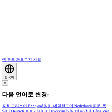
앱 목록
관용구집
지원
한국어
×
다음 언어로 변경:
🇬🇷
그리스어
Ελληνικά
🇳🇱
네덜란드어
Nederlands
🇩🇪
독
일어
Deutsch
🇷🇺
러시아어
Русский
🇻🇳
베트남어
Tiếng Việt