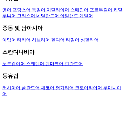
영어
프랑스어
독일어
이탈리아어
스페인어
포르투갈어
카탈
루냐어
그리스어
네덜란드어
아일랜드 게일어
중동 및 남아시아
아랍어
터키어
히브리어
힌디어
타밀어
싱할라어
스칸디나비아
노르웨이어
스웨덴어
덴마크어
핀란드어
동유럽
러시아어
폴란드어
체코어
헝가리어
크로아티아어
루마니아
어