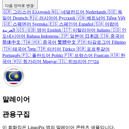
다음 언어로 변경:
🇬🇷
그리스어
Ελληνικά
🇳🇱
네덜란드어
Nederlands
🇩🇪
독
일어
Deutsch
🇷🇺
러시아어
Русский
🇻🇳
베트남어
Tiếng Việt
🇸🇪
스웨덴어
Svenska
🇪🇸
스페인어
Español
🇸🇦
아랍어
العربية
🇺🇸
🇬🇧
영어
English
🇮🇹
이탈리아어
Italiano
🇮🇩
인
도네시아어
Bahasa Indonesia
🇯🇵
일본어
日本語
🇨🇳
중국어
简体中文
🇹🇼
🇭🇰
중국어
繁體中文
🇵🇭
타갈로그어
Filipino
🇹🇭
태국어
ไทย
🇹🇷
터키어
Türkçe
🇧🇷
포르투갈어
Português
🇵🇱
폴란드어
Polski
🇫🇷
프랑스어
Français
🇰🇷
한
국어
🇭🇺
헝가리어
Magyar
🇮🇱
히브리어
עברית
말레이어
관용구집
이 회화집은 LingoPix 앱의 말레이어 콘텐츠 샘플입니다.