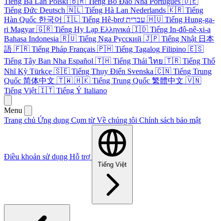
Tiếng Ba Lan
Polski
🇧🇷
Tiếng Bồ Đào Nha
Português
🇩🇪
Tiếng Đức
Deutsch
🇳🇱
Tiếng Hà Lan
Nederlands
🇰🇷
Tiếng
Hàn Quốc
한국어
🇮🇱
Tiếng Hê-brơ
עברית
🇭🇺
Tiếng Hung-ga-
ri
Magyar
🇬🇷
Tiếng Hy Lạp
Ελληνικά
🇮🇩
Tiếng In-đô-nê-xi-a
Bahasa Indonesia
🇷🇺
Tiếng Nga
Русский
🇯🇵
Tiếng Nhật
日本
語
🇫🇷
Tiếng Pháp
Français
🇵🇭
Tiếng Tagalog
Filipino
🇪🇸
Tiếng Tây Ban Nha
Español
🇹🇭
Tiếng Thái
ไทย
🇹🇷
Tiếng Thổ
Nhĩ Kỳ
Türkçe
🇸🇪
Tiếng Thụy Điển
Svenska
🇨🇳
Tiếng Trung
Quốc
简体中文
🇹🇼
🇭🇰
Tiếng Trung Quốc
繁體中文
🇻🇳
Tiếng Việt
🇮🇹
Tiếng Ý
Italiano
Menu
Trang chủ
Ứng dụng
Cụm từ
Về chúng tôi
Chính sách bảo mật
Điều khoản sử dụng
Hỗ trợ
Tiếng Việt