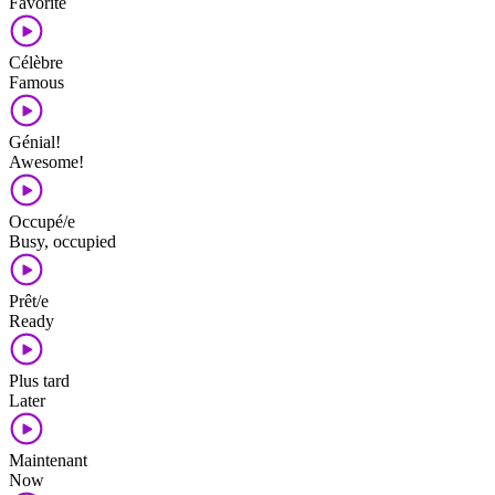
Favorite
Célèbre
Famous
Génial!
Awesome!
Occupé/e
Busy, occupied
Prêt/e
Ready
Plus tard
Later
Maintenant
Now