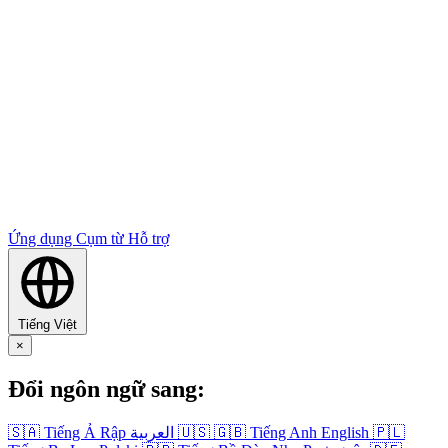
Ứng dụng
Cụm từ
Hỗ trợ
Tiếng Việt
×
Đổi ngôn ngữ sang:
🇸🇦
Tiếng Ả Rập
العربية
🇺🇸
🇬🇧
Tiếng Anh
English
🇵🇱