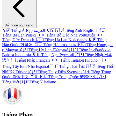
Đổi ngôn ngữ sang:
🇸🇦
Tiếng Ả Rập
العربية
🇺🇸
🇬🇧
Tiếng Anh
English
🇵🇱
Tiếng Ba Lan
Polski
🇧🇷
Tiếng Bồ Đào Nha
Português
🇩🇪
Tiếng Đức
Deutsch
🇳🇱
Tiếng Hà Lan
Nederlands
🇰🇷
Tiếng
Hàn Quốc
한국어
🇮🇱
Tiếng Hê-brơ
עברית
🇭🇺
Tiếng Hung-ga-
ri
Magyar
🇬🇷
Tiếng Hy Lạp
Ελληνικά
🇮🇩
Tiếng In-đô-nê-xi-a
Bahasa Indonesia
🇷🇺
Tiếng Nga
Русский
🇯🇵
Tiếng Nhật
日本
語
🇫🇷
Tiếng Pháp
Français
🇵🇭
Tiếng Tagalog
Filipino
🇪🇸
Tiếng Tây Ban Nha
Español
🇹🇭
Tiếng Thái
ไทย
🇹🇷
Tiếng Thổ
Nhĩ Kỳ
Türkçe
🇸🇪
Tiếng Thụy Điển
Svenska
🇨🇳
Tiếng Trung
Quốc
简体中文
🇹🇼
🇭🇰
Tiếng Trung Quốc
繁體中文
🇻🇳
Tiếng Việt
🇮🇹
Tiếng Ý
Italiano
Tiếng Pháp