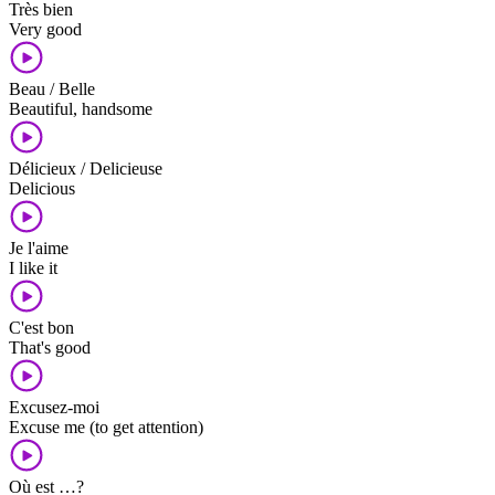
Très bien
Very good
Beau / Belle
Beautiful, handsome
Délicieux / Delicieuse
Delicious
Je l'aime
I like it
C'est bon
That's good
Excusez-moi
Excuse me (to get attention)
Où est …?