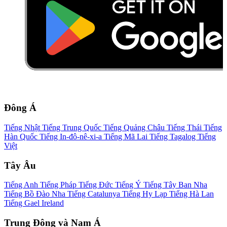
Đông Á
Tiếng Nhật
Tiếng Trung Quốc
Tiếng Quảng Châu
Tiếng Thái
Tiếng
Hàn Quốc
Tiếng In-đô-nê-xi-a
Tiếng Mã Lai
Tiếng Tagalog
Tiếng
Việt
Tây Âu
Tiếng Anh
Tiếng Pháp
Tiếng Đức
Tiếng Ý
Tiếng Tây Ban Nha
Tiếng Bồ Đào Nha
Tiếng Catalunya
Tiếng Hy Lạp
Tiếng Hà Lan
Tiếng Gael Ireland
Trung Đông và Nam Á