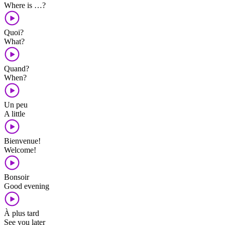
Where is …?
Quoi?
What?
Quand?
When?
Un peu
A little
Bienvenue!
Welcome!
Bonsoir
Good evening
À plus tard
See you later