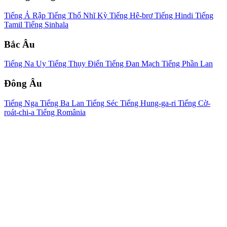
Tiếng Ả Rập
Tiếng Thổ Nhĩ Kỳ
Tiếng Hê-brơ
Tiếng Hindi
Tiếng
Tamil
Tiếng Sinhala
Bắc Âu
Tiếng Na Uy
Tiếng Thụy Điển
Tiếng Đan Mạch
Tiếng Phần Lan
Đông Âu
Tiếng Nga
Tiếng Ba Lan
Tiếng Séc
Tiếng Hung-ga-ri
Tiếng Cờ-
roát-chi-a
Tiếng România