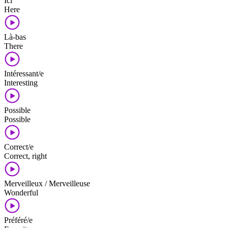
Ici
Here
Là-bas
There
Intéressant/e
Interesting
Possible
Possible
Correct/e
Correct, right
Merveilleux / Merveilleuse
Wonderful
Préféré/e