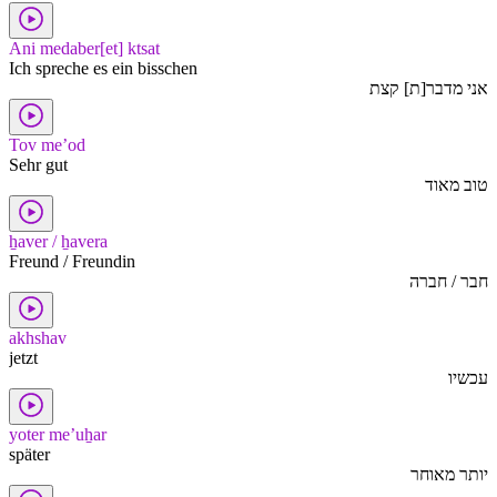
Ani medaber[et] ktsat
Ich spreche es ein bisschen
אני מדבר[ת] קצת
Tov me’od
Sehr gut
טוב מאוד
ẖaver / ẖavera
Freund / Freundin
חבר / חברה
akhshav
jetzt
עכשיו
yoter me’uẖar
später
יותר מאוחר