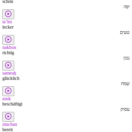
schön
יפה
ta’im
lecker
טעים
nakhon
richtig
נכון
sameaẖ
glücklich
שמח
asuk
beschäftigt
עסוק
muchan
bereit