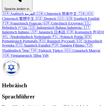
Sprache ändern in:
🇸🇦
Arabisch
العربية
🇨🇳
Chinesisch
简体中文
🇹🇼
🇭🇰
Chinesisch
繁體中文
🇩🇪
Deutsch
🇺🇸
🇬🇧
Englisch
English
🇫🇷
Französisch
Français
🇬🇷
Griechisch
Ελληνικά
🇮🇱
Hebräisch
עברית
🇮🇩
Indonesisch
Bahasa Indonesia
🇮🇹
Italienisch
Italiano
🇯🇵
Japanisch
日本語
🇰🇷
Koreanisch
한국어
🇳🇱
Niederländisch
Nederlands
🇵🇱
Polnisch
Polski
🇧🇷
Portugiesisch
Português
🇷🇺
Russisch
Русский
🇸🇪
Schwedisch
Svenska
🇪🇸
Spanisch
Español
🇵🇭
Tagalog
Filipino
🇹🇭
Thailändisch
ไทย
🇹🇷
Türkisch
Türkçe
🇭🇺
Ungarisch
Magyar
🇻🇳
Vietnamesisch
Tiếng Việt
Hebräisch
Sprachführer