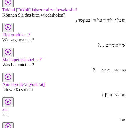
Tukhal [Tukhli] laẖazor al ze, bevakasha?
Können Sie das bitte wiederholen?
תוכל[י] לחזור על זה, בבקשה?
Ekh omrim …?
Wie sagt man …?
איך אומרים …?
Ma haperush shel …?
Was bedeutet …?
מה הפירוש של …?
Ani lo yode’a [yoda’at]
Ich weiß es nicht
אני לא יודע[ת]
ani
ich
אני