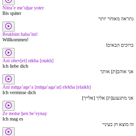
Nitra’e me’uẖar yoter
Bis später
נתראה מאוחר יותר
Brukhim haba’im!
Willkommen!
ברוכים הבאים!
Ani ohev[et] otkha [otakh]
Ich liebe dich
אני אוהב[ת] אותך
Ani mitga’age’a [mitga’aga’at] elekha [elaikh]
Ich vermisse dich
אני מתגעגע[ת] אליך [אלייך]
Ze motse ẖen be’eynay
Ich mag es
זה מוצא חן בעיניי