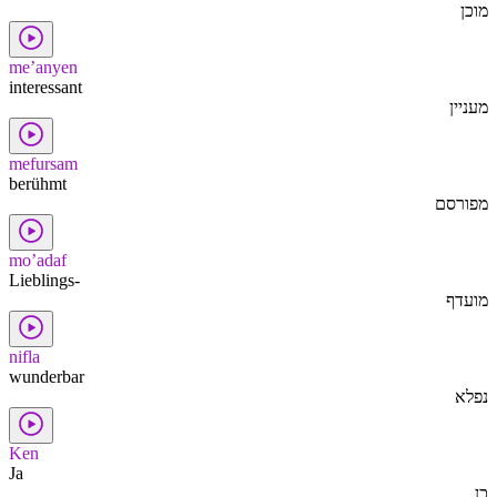
מוכן
me’anyen
interessant
מעניין
mefursam
berühmt
מפורסם
mo’adaf
Lieblings-
מועדף
nifla
wunderbar
נפלא
Ken
Ja
כן