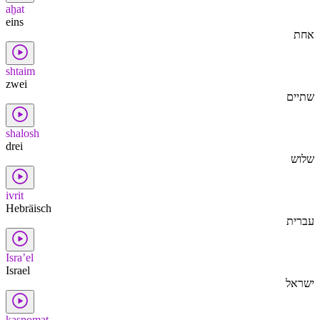
aẖat
eins
אחת
shtaim
zwei
שתיים
shalosh
drei
שלוש
ivrit
Hebräisch
עברית
Isra’el
Israel
ישראל
kaspomat