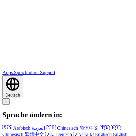
Apps
Sprachführer
Support
Deutsch
×
Sprache ändern in:
🇸🇦
Arabisch
العربية
🇨🇳
Chinesisch
简体中文
🇹🇼
🇭🇰
Chinesisch
繁體中文
🇩🇪
Deutsch
🇺🇸
🇬🇧
Englisch
English