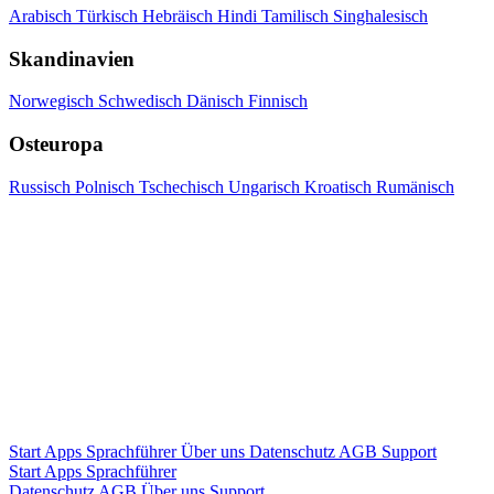
Arabisch
Türkisch
Hebräisch
Hindi
Tamilisch
Singhalesisch
Skandinavien
Norwegisch
Schwedisch
Dänisch
Finnisch
Osteuropa
Russisch
Polnisch
Tschechisch
Ungarisch
Kroatisch
Rumänisch
Start
Apps
Sprachführer
Über uns
Datenschutz
AGB
Support
Start
Apps
Sprachführer
Datenschutz
AGB
Über uns
Support