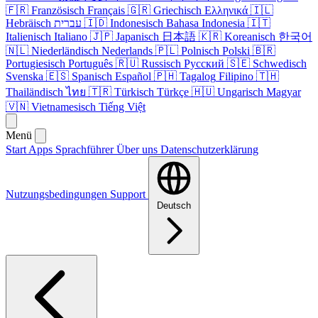
🇫🇷
Französisch
Français
🇬🇷
Griechisch
Ελληνικά
🇮🇱
Hebräisch
עברית
🇮🇩
Indonesisch
Bahasa Indonesia
🇮🇹
Italienisch
Italiano
🇯🇵
Japanisch
日本語
🇰🇷
Koreanisch
한국어
🇳🇱
Niederländisch
Nederlands
🇵🇱
Polnisch
Polski
🇧🇷
Portugiesisch
Português
🇷🇺
Russisch
Русский
🇸🇪
Schwedisch
Svenska
🇪🇸
Spanisch
Español
🇵🇭
Tagalog
Filipino
🇹🇭
Thailändisch
ไทย
🇹🇷
Türkisch
Türkçe
🇭🇺
Ungarisch
Magyar
🇻🇳
Vietnamesisch
Tiếng Việt
Menü
Start
Apps
Sprachführer
Über uns
Datenschutzerklärung
Nutzungsbedingungen
Support
Deutsch