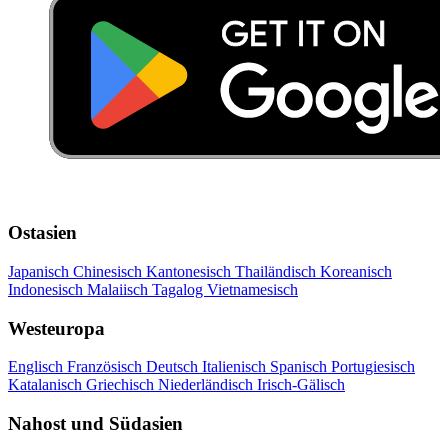
Ostasien
Japanisch
Chinesisch
Kantonesisch
Thailändisch
Koreanisch
Indonesisch
Malaiisch
Tagalog
Vietnamesisch
Westeuropa
Englisch
Französisch
Deutsch
Italienisch
Spanisch
Portugiesisch
Katalanisch
Griechisch
Niederländisch
Irisch-Gälisch
Nahost und Südasien