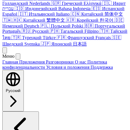
Голландский
Nederlands
🇬🇷
Греческий
Ελληνικά
🇮🇱
Иврит
עברית
🇮🇩
Индонезийский
Bahasa Indonesia
🇪🇸
Испанский
Español
🇮🇹
Итальянский
Italiano
🇨🇳
Китайский
简体中文
🇹🇼
🇭🇰
Китайский
繁體中文
🇰🇷
Корейский
한국어
🇩🇪
Немецкий
Deutsch
🇵🇱
Польский
Polski
🇧🇷
Португальский
Português
🇷🇺
Русский
🇵🇭
Тагальский
Filipino
🇹🇭
Тайский
ไทย
🇹🇷
Турецкий
Türkçe
🇫🇷
Французский
Français
🇸🇪
Шведский
Svenska
🇯🇵
Японский
日本語
Меню
Главная
Приложения
Разговорники
О нас
Политика
конфиденциальности
Условия и положения
Поддержка
Русский