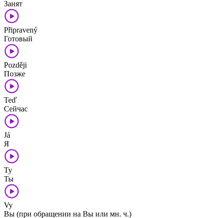
Занят
Připravený
Готовый
Později
Позже
Teď
Сейчас
Já
Я
Ty
Ты
Vy
Вы (при обращении на Вы или мн. ч.)