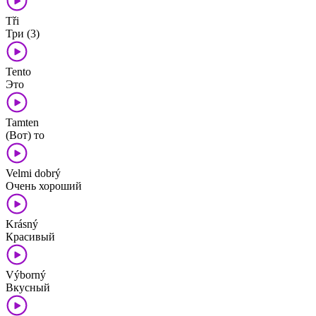
Tři
Три (3)
Tento
Это
Tamten
(Вот) то
Velmi dobrý
Очень хороший
Krásný
Красивый
Výborný
Вкусный