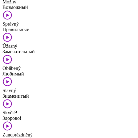
Možný
Возможный
Správný
Правильный
Úžasný
Замечательный
Oblíbený
Любимый
Slavný
Знаменитый
Skvělé!
Здорово!
Zaneprázdněný