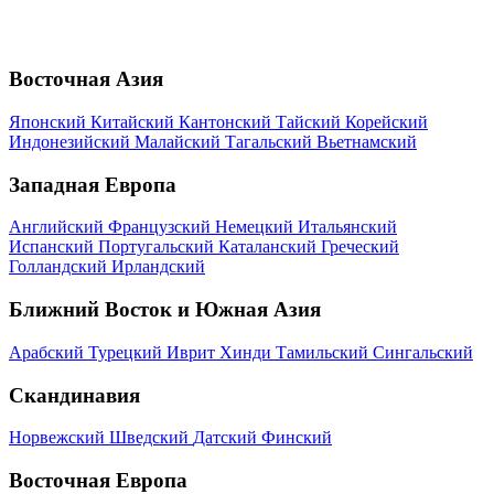
Восточная Азия
Японский
Китайский
Кантонский
Тайский
Корейский
Индонезийский
Малайский
Тагальский
Вьетнамский
Западная Европа
Английский
Французский
Немецкий
Итальянский
Испанский
Португальский
Каталанский
Греческий
Голландский
Ирландский
Ближний Восток и Южная Азия
Арабский
Турецкий
Иврит
Хинди
Тамильский
Сингальский
Скандинавия
Норвежский
Шведский
Датский
Финский
Восточная Европа