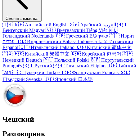
Сменить язык на:
🇺🇸
🇬🇧
Английский
English
🇸🇦
Арабский
العربية
🇭🇺
Венгерский
Magyar
🇻🇳
Вьетнамский
Tiếng Việt
🇳🇱
Голландский
Nederlands
🇬🇷
Греческий
Ελληνικά
🇮🇱
Иврит
עברית
🇮🇩
Индонезийский
Bahasa Indonesia
🇪🇸
Испанский
Español
🇮🇹
Итальянский
Italiano
🇨🇳
Китайский
简体中文
🇹🇼
🇭🇰
Китайский
繁體中文
🇰🇷
Корейский
한국어
🇩🇪
Немецкий
Deutsch
🇵🇱
Польский
Polski
🇧🇷
Португальский
Português
🇷🇺
Русский
🇵🇭
Тагальский
Filipino
🇹🇭
Тайский
ไทย
🇹🇷
Турецкий
Türkçe
🇫🇷
Французский
Français
🇸🇪
Шведский
Svenska
🇯🇵
Японский
日本語
Чешский
Разговорник