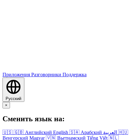
Приложения
Разговорники
Поддержка
Русский
×
Сменить язык на:
🇺🇸
🇬🇧
Английский
English
🇸🇦
Арабский
العربية
🇭🇺
Венгерский
Magyar
🇻🇳
Вьетнамский
Tiếng Việt
🇳🇱