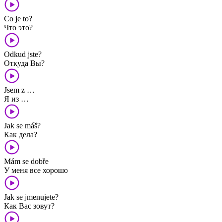
Co je to?
Что это?
Odkud jste?
Откуда Вы?
Jsem z …
Я из …
Jak se máš?
Как дела?
Mám se dobře
У меня все хорошо
Jak se jmenujete?
Как Вас зовут?