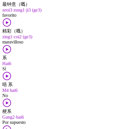
最钟意（嘅）
zeoi3·zung1·ji3 (ge3)
favorito
精彩（嘅）
zing1·coi2 (ge3)
maravilloso
系
Hai6
Sí
唔 系
M4 hai6
No
梗系
Gang2·hai6
Por supuesto