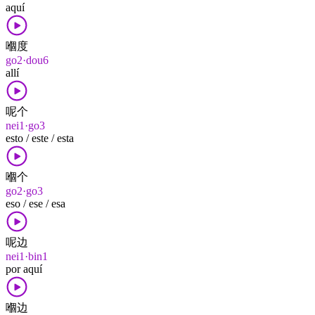
aquí
嗰度
go2·dou6
allí
呢个
nei1·go3
esto / este / esta
嗰个
go2·go3
eso / ese / esa
呢边
nei1·bin1
por aquí
嗰边