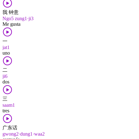
我 钟意
Ngo5 zung1·ji3
Me gusta
一
jat1
uno
二
ji6
dos
三
saam1
tres
广东话
gwong2·dung1·waa2