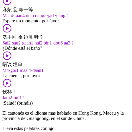
麻烦 您 等一等
Maa4·faan4 nei5 dang2·jat1·dang2
Espere un momento, por favor
洗手间 喺 边度 呀？
Sai2·sau2·gaan1 hai2 bin1·dou6 aa3 ?
¿Dónde está el baño?
唔该 埋单
M4·goi1 maai4·daan1
La cuenta, por favor
饮杯！
Jam2·bui1 !
¡Salud! (brindis)
El cantonés es el idioma más hablado en Hong Kong, Macau y la
provincia de Guangdong, en el sur de China.
Lleva estas palabras contigo.