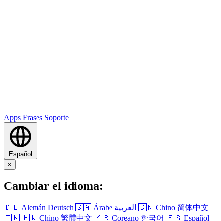
Apps
Frases
Soporte
Español
×
Cambiar el idioma:
🇩🇪
Alemán
Deutsch
🇸🇦
Árabe
العربية
🇨🇳
Chino
简体中文
🇹🇼
🇭🇰
Chino
繁體中文
🇰🇷
Coreano
한국어
🇪🇸
Español