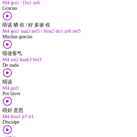
M4·goi1 / Do1·ze6
Gracias
唔该 晒 你 / 好 多谢 你
M4·goi1 saai3 nei5 / Hou2 do1·ze6 nei5
Muchas gracias
唔使客气
M4·sai2·haak3·hei3
De nada
唔该
M4·goi1
Por favor
唔好 意思
M4·hou2 ji3·si1
Disculpe