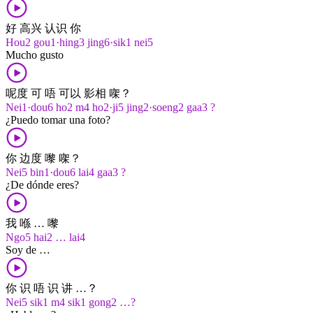
好 高兴 认识 你
Hou2 gou1·hing3 jing6·sik1 nei5
Mucho gusto
呢度 可 唔 可以 影相 㗎？
Nei1·dou6 ho2 m4 ho2·ji5 jing2·soeng2 gaa3 ?
¿Puedo tomar una foto?
你 边度 嚟 㗎？
Nei5 bin1·dou6 lai4 gaa3 ?
¿De dónde eres?
我 喺 … 嚟
Ngo5 hai2 … lai4
Soy de …
你 识 唔 识 讲 …？
Nei5 sik1 m4 sik1 gong2 …?