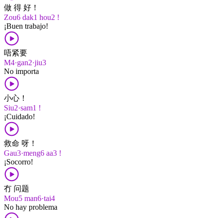
做 得 好！
Zou6 dak1 hou2 !
¡Buen trabajo!
唔紧要
M4·gan2·jiu3
No importa
小心！
Siu2·sam1 !
¡Cuidado!
救命 呀！
Gau3·meng6 aa3 !
¡Socorro!
冇 问题
Mou5 man6·tai4
No hay problema