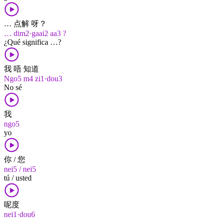
… 点解 呀？
… dim2·gaai2 aa3 ?
¿Qué significa …?
我 唔 知道
Ngo5 m4 zi1·dou3
No sé
我
ngo5
yo
你 / 您
nei5 / nei5
tú / usted
呢度
nei1·dou6