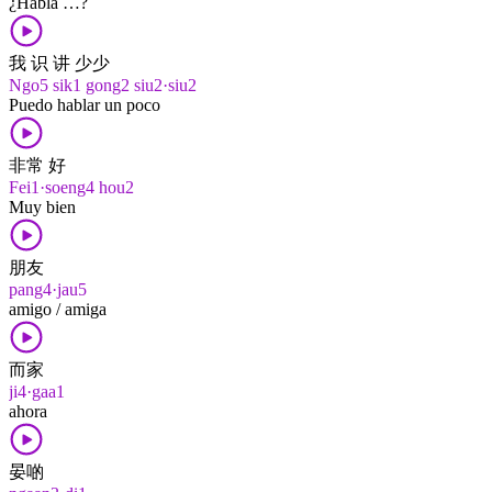
¿Habla …?
我 识 讲 少少
Ngo5 sik1 gong2 siu2·siu2
Puedo hablar un poco
非常 好
Fei1·soeng4 hou2
Muy bien
朋友
pang4·jau5
amigo / amiga
而家
ji4·gaa1
ahora
晏啲