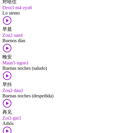
对唔住
Deoi3·m4·zyu6
Lo siento
早晨
Zou2·san4
Buenos días
晚安
Maan5·ngon1
Buenas noches (saludo)
早抖
Zou2·dau2
Buenas noches (despedida)
再见
Zoi3·gin3
Adiós