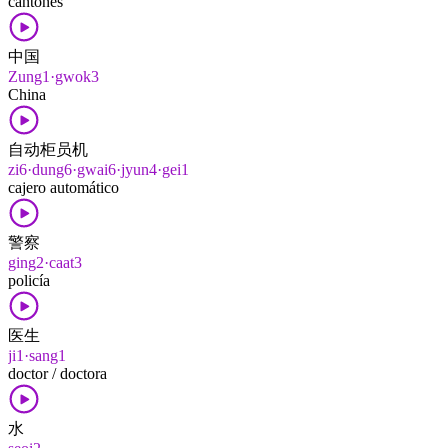
cantonés
中国
Zung1·gwok3
China
自动柜员机
zi6·dung6·gwai6·jyun4·gei1
cajero automático
警察
ging2·caat3
policía
医生
ji1·sang1
doctor / doctora
水