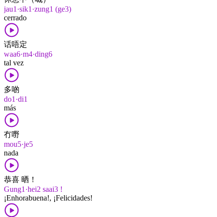
jau1·sik1·zung1 (ge3)
cerrado
话唔定
waa6·m4·ding6
tal vez
多啲
do1·di1
más
冇嘢
mou5·je5
nada
恭喜 晒！
Gung1·hei2 saai3 !
¡Enhorabuena!, ¡Felicidades!