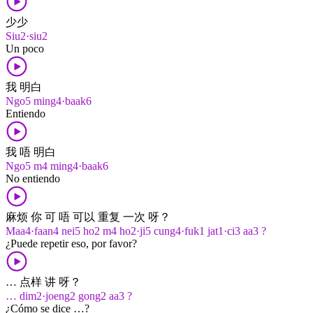
少少
Siu2·siu2
Un poco
我 明白
Ngo5 ming4·baak6
Entiendo
我 唔 明白
Ngo5 m4 ming4·baak6
No entiendo
麻烦 你 可 唔 可以 重复 一次 呀？
Maa4·faan4 nei5 ho2 m4 ho2·ji5 cung4·fuk1 jat1·ci3 aa3 ?
¿Puede repetir eso, por favor?
… 点样 讲 呀？
… dim2·joeng2 gong2 aa3 ?
¿Cómo se dice …?