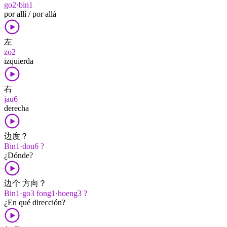
go2·bin1
por allí / por allá
左
zo2
izquierda
右
jau6
derecha
边度？
Bin1·dou6 ?
¿Dónde?
边个 方向？
Bin1·go3 fong1·hoeng3 ?
¿En qué dirección?