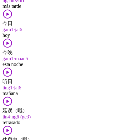
ngaan3·di1
más tarde
今日
gam1·jat6
hoy
今晚
gam1·maan5
esta noche
听日
ting1·jat6
mañana
延误（嘅）
jin4·ng6 (ge3)
retrasado
休息中（嘅）