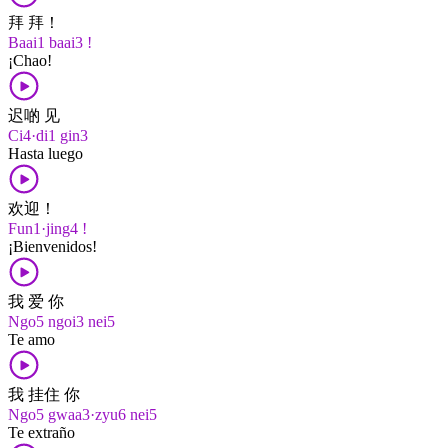
拜 拜！
Baai1 baai3 !
¡Chao!
迟啲 见
Ci4·di1 gin3
Hasta luego
欢迎！
Fun1·jing4 !
¡Bienvenidos!
我 爱 你
Ngo5 ngoi3 nei5
Te amo
我 挂住 你
Ngo5 gwaa3·zyu6 nei5
Te extraño