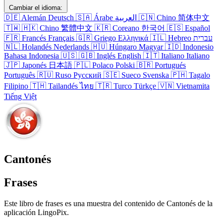
Cambiar el idioma:
🇩🇪
Alemán
Deutsch
🇸🇦
Árabe
العربية
🇨🇳
Chino
简体中文
🇹🇼
🇭🇰
Chino
繁體中文
🇰🇷
Coreano
한국어
🇪🇸
Español
🇫🇷
Francés
Français
🇬🇷
Griego
Ελληνικά
🇮🇱
Hebreo
עברית
🇳🇱
Holandés
Nederlands
🇭🇺
Húngaro
Magyar
🇮🇩
Indonesio
Bahasa Indonesia
🇺🇸
🇬🇧
Inglés
English
🇮🇹
Italiano
Italiano
🇯🇵
Japonés
日本語
🇵🇱
Polaco
Polski
🇧🇷
Portugués
Português
🇷🇺
Ruso
Русский
🇸🇪
Sueco
Svenska
🇵🇭
Tagalo
Filipino
🇹🇭
Tailandés
ไทย
🇹🇷
Turco
Türkçe
🇻🇳
Vietnamita
Tiếng Việt
Cantonés
Frases
Este libro de frases es una muestra del contenido de Cantonés de la
aplicación LingoPix.