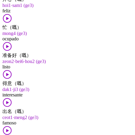
hoi1·sam1 (ge3)
feliz
忙（嘅）
mong4 (ge3)
ocupado
准备好（嘅）
zeon2·bei6·hou2 (ge3)
listo
得意（嘅）
dak1·ji3 (ge3)
interesante
出名（嘅）
ceot1·meng2 (ge3)
famoso