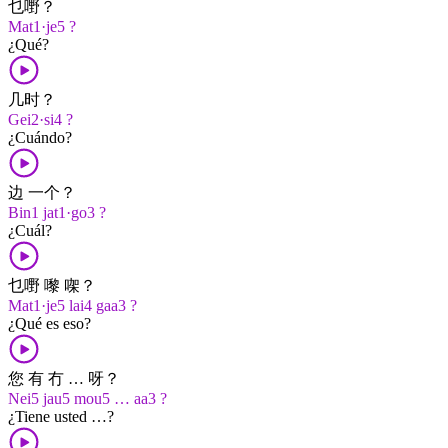
乜嘢？
Mat1·je5 ?
¿Qué?
几时？
Gei2·si4 ?
¿Cuándo?
边 一个？
Bin1 jat1·go3 ?
¿Cuál?
乜嘢 嚟 㗎？
Mat1·je5 lai4 gaa3 ?
¿Qué es eso?
您 有 冇 … 呀？
Nei5 jau5 mou5 … aa3 ?
¿Tiene usted …?