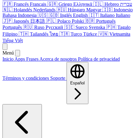
🇫🇷
Francés
Français
🇬🇷
Griego
Ελληνικά
🇮🇱
Hebreo
עברית
🇳🇱
Holandés
Nederlands
🇭🇺
Húngaro
Magyar
🇮🇩
Indonesio
Bahasa Indonesia
🇺🇸
🇬🇧
Inglés
English
🇮🇹
Italiano
Italiano
🇯🇵
Japonés
日本語
🇵🇱
Polaco
Polski
🇧🇷
Portugués
Português
🇷🇺
Ruso
Русский
🇸🇪
Sueco
Svenska
🇵🇭
Tagalo
Filipino
🇹🇭
Tailandés
ไทย
🇹🇷
Turco
Türkçe
🇻🇳
Vietnamita
Tiếng Việt
Menú
Inicio
Apps
Frases
Acerca de nosotros
Política de privacidad
Términos y condiciones
Soporte
Español