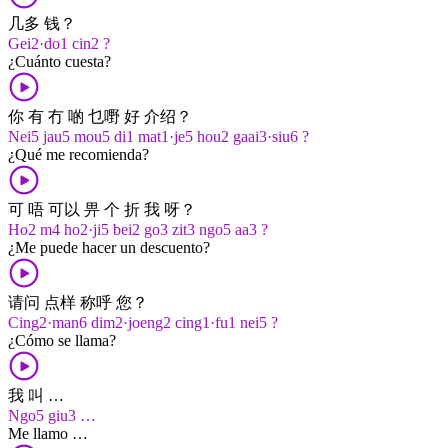
几多 钱？
Gei2·do1 cin2 ?
¿Cuánto cuesta?
你 有 冇 啲 乜嘢 好 介绍？
Nei5 jau5 mou5 di1 mat1·je5 hou2 gaai3·siu6 ?
¿Qué me recomienda?
可 唔 可以 畀 个 折 我 呀？
Ho2 m4 ho2·ji5 bei2 go3 zit3 ngo5 aa3 ?
¿Me puede hacer un descuento?
请问 点样 称呼 您？
Cing2·man6 dim2·joeng2 cing1·fu1 nei5 ?
¿Cómo se llama?
我 叫 …
Ngo5 giu3 …
Me llamo …