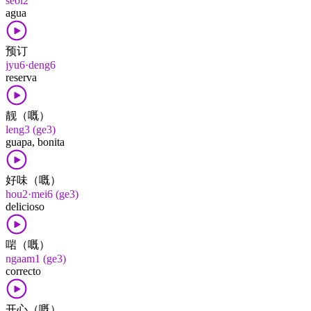
seoi2
agua
预订
jyu6·deng6
reserva
靓（嘅）
leng3 (ge3)
guapa, bonita
好味（嘅）
hou2·mei6 (ge3)
delicioso
啱（嘅）
ngaam1 (ge3)
correcto
开心（嘅）