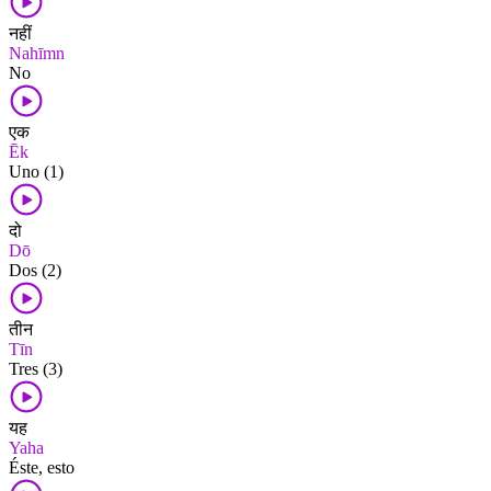
नहीं
Nahīmn
No
एक
Ēk
Uno (1)
दो
Dō
Dos (2)
तीन
Tīn
Tres (3)
यह
Yaha
Éste, esto