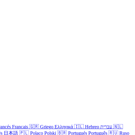
rancés
Français
🇬🇷
Griego
Ελληνικά
🇮🇱
Hebreo
עברית
🇳🇱
és
日本語
🇵🇱
Polaco
Polski
🇧🇷
Portugués
Português
🇷🇺
Ruso