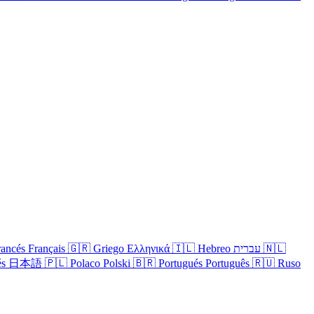
rancés
Français
🇬🇷
Griego
Ελληνικά
🇮🇱
Hebreo
עברית
🇳🇱
és
日本語
🇵🇱
Polaco
Polski
🇧🇷
Portugués
Português
🇷🇺
Ruso