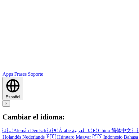
Apps
Frases
Soporte
Español
×
Cambiar el idioma:
🇩🇪
Alemán
Deutsch
🇸🇦
Árabe
العربية
🇨🇳
Chino
简体中文
🇹
Holandés
Nederlands
🇭🇺
Húngaro
Magyar
🇮🇩
Indonesio
Bahasa 