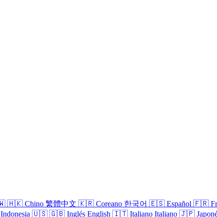
🇼
🇭🇰
Chino
繁體中文
🇰🇷
Coreano
한국어
🇪🇸
Español
🇫🇷
F
Indonesia
🇺🇸
🇬🇧
Inglés
English
🇮🇹
Italiano
Italiano
🇯🇵
Japon