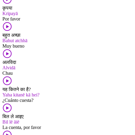
कृपया
Kripayā
Por favor
बहुत अच्छा
Bahut atchhā
Muy bueno
अलविदा
Alvidā
Chau
यह कितने का है?
Yaha kitanē kā hei?
¿Cuánto cuesta?
बिल ले आइए
Bil lē āiē
La cuenta, por favor