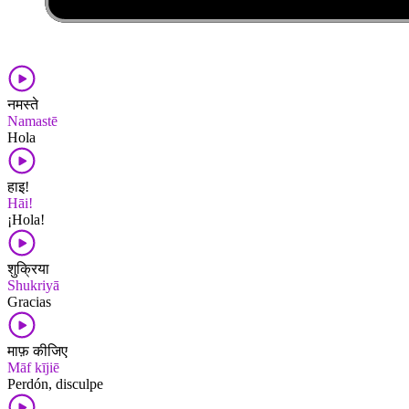
नमस्ते
Namastē
Hola
हाइ!
Hāi!
¡Hola!
शुक्रिया
Shukriyā
Gracias
माफ़ कीजिए
Māf kījiē
Perdón, disculpe