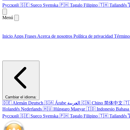
Русский
🇸🇪
Sueco
Svenska
🇵🇭
Tagalo
Filipino
🇹🇭
Tailandés
Menú
Inicio
Apps
Frases
Acerca de nosotros
Política de privacidad
Término
Cambiar el idioma:
🇩🇪
Alemán
Deutsch
🇸🇦
Árabe
العربية
🇨🇳
Chino
简体中文
🇹
Holandés
Nederlands
🇭🇺
Húngaro
Magyar
🇮🇩
Indonesio
Bahasa 
Русский
🇸🇪
Sueco
Svenska
🇵🇭
Tagalo
Filipino
🇹🇭
Tailandés