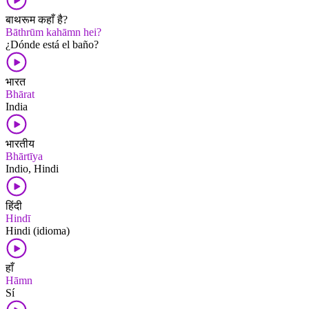
बाथरूम कहाँ है?
Bāthrūm kahāmn hei?
¿Dónde está el baño?
भारत
Bhārat
India
भारतीय
Bhārtīya
Indio, Hindi
हिंदी
Hindī
Hindi (idioma)
हाँ
Hāmn
Sí