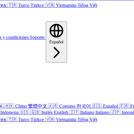
ไทย
🇹🇷
Turco
Türkçe
🇻🇳
Vietnamita
Tiếng Việt
s y condiciones
Soporte
Español
🇼
🇭🇰
Chino
繁體中文
🇰🇷
Coreano
한국어
🇪🇸
Español
🇫🇷
F
Indonesia
🇺🇸
🇬🇧
Inglés
English
🇮🇹
Italiano
Italiano
🇯🇵
Japon
ไทย
🇹🇷
Turco
Türkçe
🇻🇳
Vietnamita
Tiếng Việt