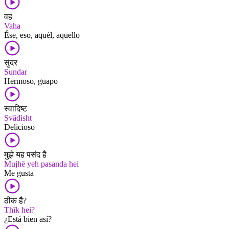
वह
Vaha
Ése, eso, aquél, aquello
सुंदर
Sundar
Hermoso, guapo
स्वादिष्ट
Svādisht
Delicioso
मुझे यह पसंद है
Mujhē yeh pasanda hei
Me gusta
ठीक है?
Thīk hei?
¿Está bien así?