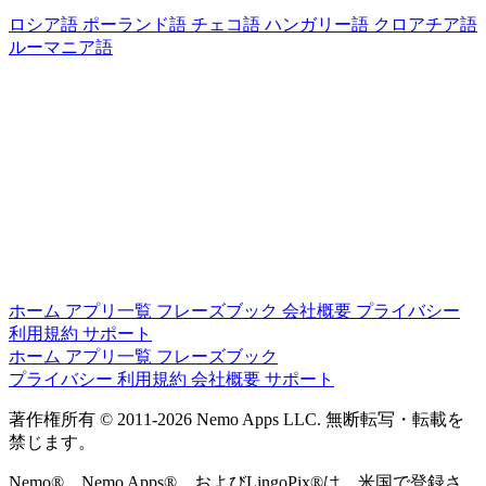
ロシア語
ポーランド語
チェコ語
ハンガリー語
クロアチア語
ルーマニア語
ホーム
アプリ一覧
フレーズブック
会社概要
プライバシー
利用規約
サポート
ホーム
アプリ一覧
フレーズブック
プライバシー
利用規約
会社概要
サポート
著作権所有 © 2011-2026 Nemo Apps LLC. 無断転写・​転載を​
禁じます。
Nemo®、​Nemo Apps®、​および​LingoPix®は、​米国で​登録さ