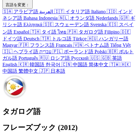
言語を変更：
🇸🇦
アラビア語
العربية
🇮🇹
イタリア語
Italiano
🇮🇩
インド
ネシア語
Bahasa Indonesia
🇳🇱
オランダ語
Nederlands
🇬🇷
ギ
リシャ語
Ελληνικά
🇸🇪
スウェーデン語
Svenska
🇪🇸
スペイ
ン語
Español
🇹🇭
タイ語
ไทย
🇵🇭
タガログ語
Filipino
🇩🇪
ドイツ語
Deutsch
🇹🇷
トルコ語
Türkçe
🇭🇺
ハンガリー語
Magyar
🇫🇷
フランス語
Français
🇻🇳
ベトナム語
Tiếng Việt
🇮🇱
ヘブライ語
עברית
🇵🇱
ポーランド語
Polski
🇧🇷
ポルト
ガル語
Português
🇷🇺
ロシア語
Русский
🇺🇸
🇬🇧
英語
English
🇰🇷
韓国語
한국어
🇨🇳
中国語
简体中文
🇹🇼
🇭🇰
中国語
繁體中文
🇯🇵
日本語
タガログ語
フレーズブック (2012)