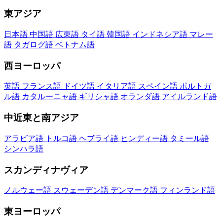
東アジア
日本語
中国語
広東語
タイ語
韓国語
インドネシア語
マレー
語
タガログ語
ベトナム語
西ヨーロッパ
英語
フランス語
ドイツ語
イタリア語
スペイン語
ポルトガ
ル語
カタルーニャ語
ギリシャ語
オランダ語
アイルランド語
中近東と南アジア
アラビア語
トルコ語
ヘブライ語
ヒンディー語
タミール語
シンハラ語
スカンディナヴィア
ノルウェー語
スウェーデン語
デンマーク語
フィンランド語
東ヨーロッパ