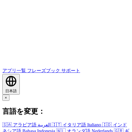
アプリ一覧
フレーズブック
サポート
日本語
×
言語を変更：
🇸🇦
アラビア語
العربية
🇮🇹
イタリア語
Italiano
🇮🇩
インド
ネシア語
Bahasa Indonesia
🇳🇱
オランダ語
Nederlands
🇬🇷
ギ