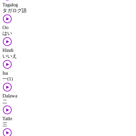
Tagalog
タガログ語
Oo
はい
Hindi
いいえ
Isa
一(1)
Dalawa
二
Tatlo
三