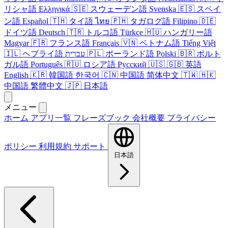
リシャ語
Ελληνικά
🇸🇪
スウェーデン語
Svenska
🇪🇸
スペイ
ン語
Español
🇹🇭
タイ語
ไทย
🇵🇭
タガログ語
Filipino
🇩🇪
ドイツ語
Deutsch
🇹🇷
トルコ語
Türkçe
🇭🇺
ハンガリー語
Magyar
🇫🇷
フランス語
Français
🇻🇳
ベトナム語
Tiếng Việt
🇮🇱
ヘブライ語
עברית
🇵🇱
ポーランド語
Polski
🇧🇷
ポルト
ガル語
Português
🇷🇺
ロシア語
Русский
🇺🇸
🇬🇧
英語
English
🇰🇷
韓国語
한국어
🇨🇳
中国語
简体中文
🇹🇼
🇭🇰
中国語
繁體中文
🇯🇵
日本語
メニュー
ホーム
アプリ一覧
フレーズブック
会社概要
プライバシー
ポリシー
利用規約
サポート
日本語