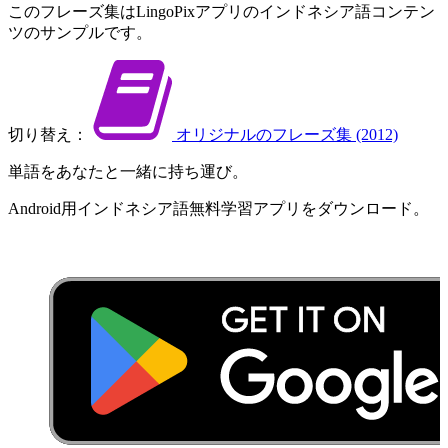
この​フレーズ集は​LingoPix​アプリの​インドネシア語​コンテン
ツの​サンプルです。
切り替え：
オリジナルの​フレーズ集 (2012)
単語を​あなたと​一緒に​持ち運び。
Android用​インドネシア語​無料​学習​アプリを​ダウンロード​。