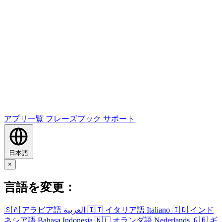
アプリ一覧
フレーズブック
サポート
日本語
×
言語を変更：
🇸🇦
アラビア語
العربية
🇮🇹
イタリア語
Italiano
🇮🇩
インド
ネシア語
Bahasa Indonesia
🇳🇱
オランダ語
Nederlands
🇬🇷
ギ