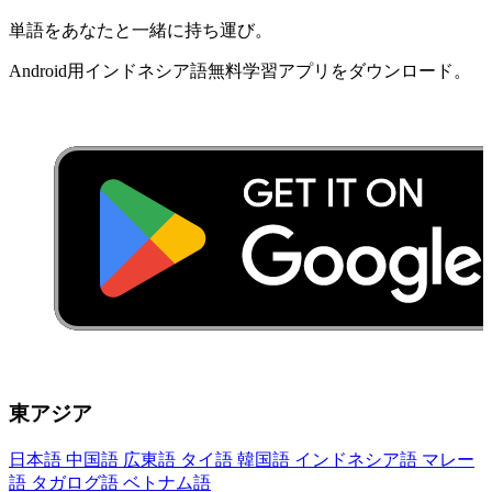
単語を​あなたと​一緒に​持ち運び。
Android用​インドネシア語​無料​学習​アプリを​ダウンロード​。
東アジア
日本語
中国語
広東語
タイ語
韓国語
インドネシア語
マレー
語
タガログ語
ベトナム語