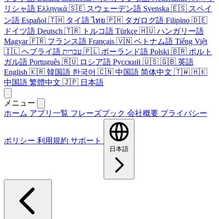
リシャ語
Ελληνικά
🇸🇪
スウェーデン語
Svenska
🇪🇸
スペイ
ン語
Español
🇹🇭
タイ語
ไทย
🇵🇭
タガログ語
Filipino
🇩🇪
ドイツ語
Deutsch
🇹🇷
トルコ語
Türkçe
🇭🇺
ハンガリー語
Magyar
🇫🇷
フランス語
Français
🇻🇳
ベトナム語
Tiếng Việt
🇮🇱
ヘブライ語
עברית
🇵🇱
ポーランド語
Polski
🇧🇷
ポルト
ガル語
Português
🇷🇺
ロシア語
Русский
🇺🇸
🇬🇧
英語
English
🇰🇷
韓国語
한국어
🇨🇳
中国語
简体中文
🇹🇼
🇭🇰
中国語
繁體中文
🇯🇵
日本語
メニュー
ホーム
アプリ一覧
フレーズブック
会社概要
プライバシー
ポリシー
利用規約
サポート
日本語