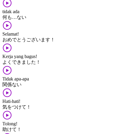
tidak ada
何​も​…ない
Selamat!
おめでとう​ございます！
Kerja yang bagus!
よく​できました！
Tidak apa-apa
関係​ない
Hati-hati!
気​を​つけて！
Tolong!
助けて！