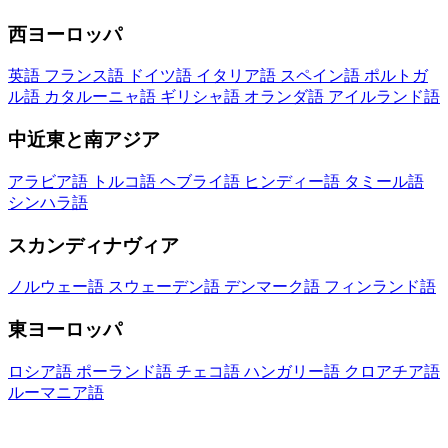
西ヨーロッパ
英語
フランス語
ドイツ語
イタリア語
スペイン語
ポルトガ
ル語
カタルーニャ語
ギリシャ語
オランダ語
アイルランド語
中近東と南アジア
アラビア語
トルコ語
ヘブライ語
ヒンディー語
タミール語
シンハラ語
スカンディナヴィア
ノルウェー語
スウェーデン語
デンマーク語
フィンランド語
東ヨーロッパ
ロシア語
ポーランド語
チェコ語
ハンガリー語
クロアチア語
ルーマニア語