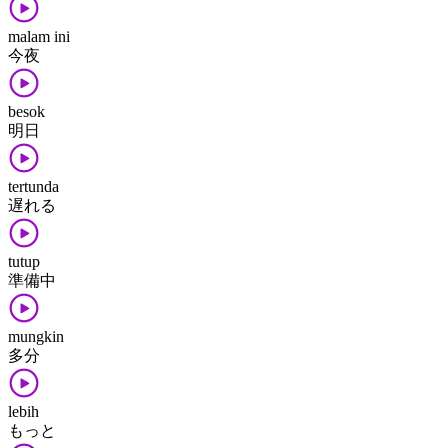
malam ini
今夜
besok
明日
tertunda
遅れる
tutup
準備中
mungkin
多分
lebih
もっと