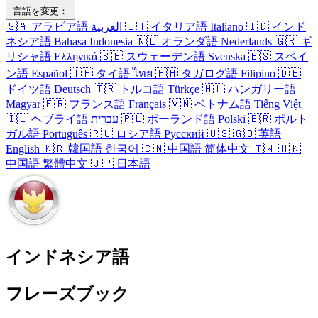
言語を変更：
🇸🇦
アラビア語
العربية
🇮🇹
イタリア語
Italiano
🇮🇩
インド
ネシア語
Bahasa Indonesia
🇳🇱
オランダ語
Nederlands
🇬🇷
ギ
リシャ語
Ελληνικά
🇸🇪
スウェーデン語
Svenska
🇪🇸
スペイ
ン語
Español
🇹🇭
タイ語
ไทย
🇵🇭
タガログ語
Filipino
🇩🇪
ドイツ語
Deutsch
🇹🇷
トルコ語
Türkçe
🇭🇺
ハンガリー語
Magyar
🇫🇷
フランス語
Français
🇻🇳
ベトナム語
Tiếng Việt
🇮🇱
ヘブライ語
עברית
🇵🇱
ポーランド語
Polski
🇧🇷
ポルト
ガル語
Português
🇷🇺
ロシア語
Русский
🇺🇸
🇬🇧
英語
English
🇰🇷
韓国語
한국어
🇨🇳
中国語
简体中文
🇹🇼
🇭🇰
中国語
繁體中文
🇯🇵
日本語
インドネシア語
フレーズブック