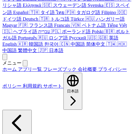
リシャ語
Ελληνικά
🇸🇪
スウェーデン語
Svenska
🇪🇸
スペイ
ン語
Español
🇹🇭
タイ語
ไทย
🇵🇭
タガログ語
Filipino
🇩🇪
ドイツ語
Deutsch
🇹🇷
トルコ語
Türkçe
🇭🇺
ハンガリー語
Magyar
🇫🇷
フランス語
Français
🇻🇳
ベトナム語
Tiếng Việt
🇮🇱
ヘブライ語
עברית
🇵🇱
ポーランド語
Polski
🇧🇷
ポルト
ガル語
Português
🇷🇺
ロシア語
Русский
🇺🇸
🇬🇧
英語
English
🇰🇷
韓国語
한국어
🇨🇳
中国語
简体中文
🇹🇼
🇭🇰
中国語
繁體中文
🇯🇵
日本語
メニュー
ホーム
アプリ一覧
フレーズブック
会社概要
プライバシー
ポリシー
利用規約
サポート
日本語