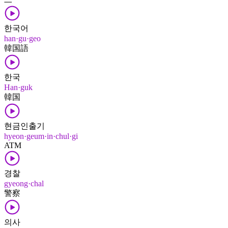
한국어
han·gu·geo
韓国語
한국
Han·guk
韓国
현금인출기
hyeon·geum·in·chul·gi
ATM
경찰
gyeong·chal
警察
의사