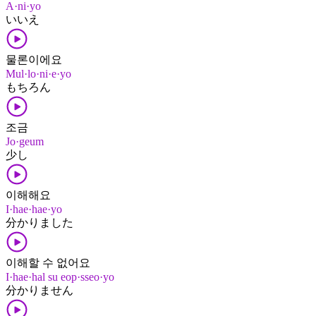
A·ni·yo
いいえ
물론이에요
Mul·lo·ni·e·yo
もちろん
조금
Jo·geum
少し
이해해요
I·hae·hae·yo
分かりました
이해할 수 없어요
I·hae·hal su eop·sseo·yo
分かりません