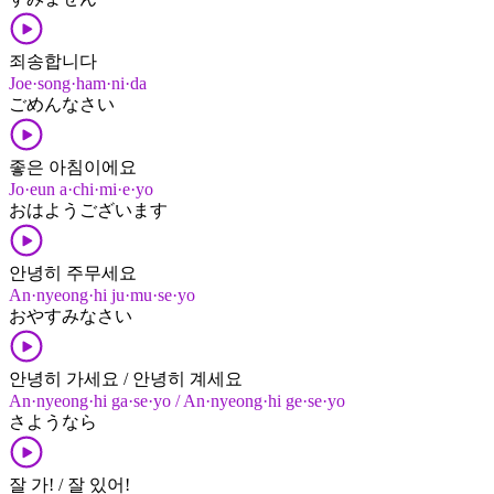
죄송합니다
Joe·song·ham·ni·da
ごめんなさい
좋은 아침이에요
Jo·eun a·chi·mi·e·yo
おはよう​ございます
안녕히 주무세요
An·nyeong·hi ju·mu·se·yo
おやすみ​なさい
안녕히 가세요 / 안녕히 계세요
An·nyeong·hi ga·se·yo / An·nyeong·hi ge·se·yo
さようなら
잘 가! / 잘 있어!