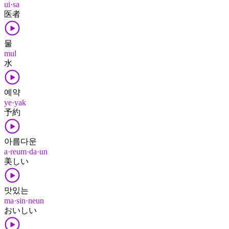
ui·sa
医者
물
mul
水
예약
ye·yak
予約
아름다운
a·reum·da·un
美しい
맛있는
ma·sin·neun
おいしい