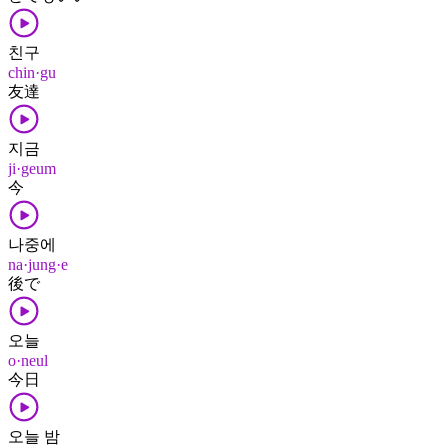
친구
chin·gu
友達
지금
ji·geum
今
나중에
na·jung·e
後​で
오늘
o·neul
今日
오늘 밤