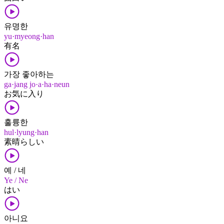
유명한
yu·myeong·han
有名
가장 좋아하는
ga·jang jo·a·ha·neun
お気に入り
훌륭한
hul·lyung·han
素晴らしい
예 / 네
Ye / Ne
はい
아니요