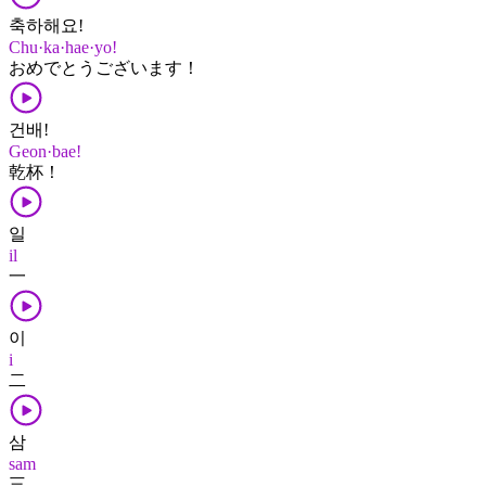
축하해요!
Chu·ka·hae·yo!
おめでとう​ございます！
건배!
Geon·bae!
乾杯！
일
il
一
이
i
二
삼
sam
三