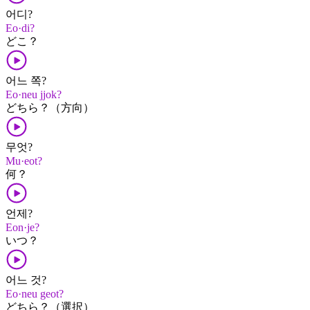
어디?
Eo·di?
どこ？
어느 쪽?
Eo·neu jjok?
どちら？（方向）
무엇?
Mu·eot?
何？
언제?
Eon·je?
いつ？
어느 것?
Eo·neu geot?
どちら？（選択）