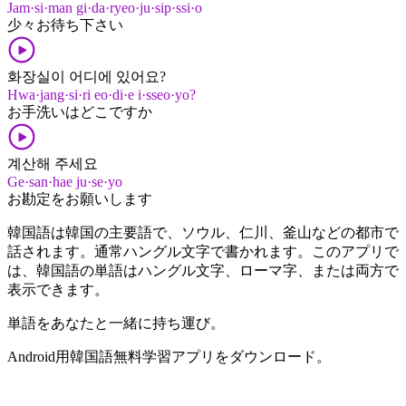
Jam·si·man gi·da·ryeo·ju·sip·ssi·o
少々​お待ち​下さい
화장실이 어디에 있어요?
Hwa·jang·si·ri eo·di·e i·sseo·yo?
お手洗い​は​どこ​です​か
계산해 주세요
Ge·san·hae ju·se·yo
お勘定​を​お願いします
韓国語は韓国の主要語で、ソウル、仁川、釜山などの都市で
話されます。通常ハングル文字で書かれます。このアプリで
は、韓国語の単語はハングル文字、ローマ字、または両方で
表示できます。
単語を​あなたと​一緒に​持ち運び。
Android用​韓国語​無料​学習​アプリを​ダウンロード​。