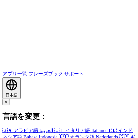
アプリ一覧
フレーズブック
サポート
日本語
×
言語を変更：
🇸🇦
アラビア語
العربية
🇮🇹
イタリア語
Italiano
🇮🇩
インド
ネシア語
Bahasa Indonesia
🇳🇱
オランダ語
Nederlands
🇬🇷
ギ