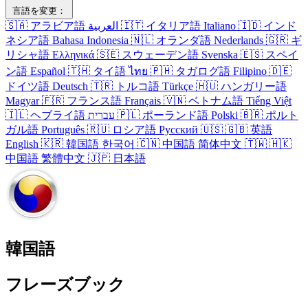
言語を変更：
🇸🇦
アラビア語
العربية
🇮🇹
イタリア語
Italiano
🇮🇩
インド
ネシア語
Bahasa Indonesia
🇳🇱
オランダ語
Nederlands
🇬🇷
ギ
リシャ語
Ελληνικά
🇸🇪
スウェーデン語
Svenska
🇪🇸
スペイ
ン語
Español
🇹🇭
タイ語
ไทย
🇵🇭
タガログ語
Filipino
🇩🇪
ドイツ語
Deutsch
🇹🇷
トルコ語
Türkçe
🇭🇺
ハンガリー語
Magyar
🇫🇷
フランス語
Français
🇻🇳
ベトナム語
Tiếng Việt
🇮🇱
ヘブライ語
עברית
🇵🇱
ポーランド語
Polski
🇧🇷
ポルト
ガル語
Português
🇷🇺
ロシア語
Русский
🇺🇸
🇬🇧
英語
English
🇰🇷
韓国語
한국어
🇨🇳
中国語
简体中文
🇹🇼
🇭🇰
中国語
繁體中文
🇯🇵
日本語
韓国語
フレーズブック