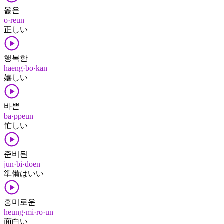
옳은
o·reun
正しい
행복한
haeng·bo·kan
嬉しい
바쁜
ba·ppeun
忙しい
준비된
jun·bi·doen
準備​は​いい
흥미로운
heung·mi·ro·un
面白い