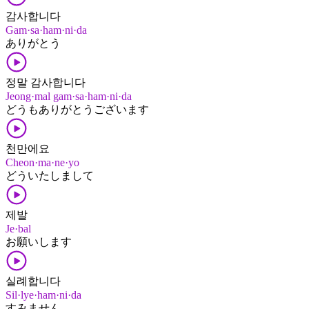
감사합니다
Gam·sa·ham·ni·da
ありがとう
정말 감사합니다
Jeong·mal gam·sa·ham·ni·da
どうも​ありがとう​ございます
천만에요
Cheon·ma·ne·yo
どう​いたしまして
제발
Je·bal
お願いします
실례합니다
Sil·lye·ham·ni·da
すみません