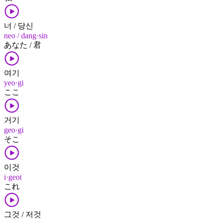
너 / 당신
neo / dang·sin
あなた / 君
여기
yeo·gi
ここ
거기
geo·gi
そこ
이것
i·geot
これ
그것 / 저것