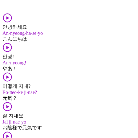
안녕하세요
An·nyeong·ha·se·yo
こんにちは
안녕!
An·nyeong!
やあ！
어떻게 지내?
Eo·tteo·ke ji·nae?
元気？
잘 지내요
Jal ji·nae·yo
お陰様​で​元気​です