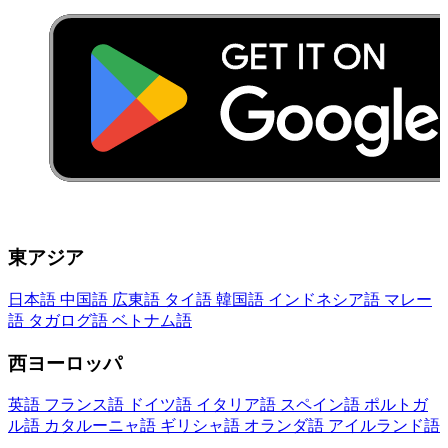
東アジア
日本語
中国語
広東語
タイ語
韓国語
インドネシア語
マレー
語
タガログ語
ベトナム語
西ヨーロッパ
英語
フランス語
ドイツ語
イタリア語
スペイン語
ポルトガ
ル語
カタルーニャ語
ギリシャ語
オランダ語
アイルランド語