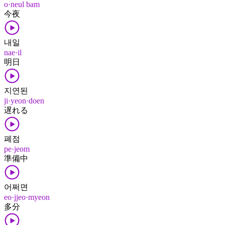
o·neul bam
今夜
내일
nae·il
明日
지연된
ji·yeon·doen
遅れる
폐점
pe·jeom
準備中
어쩌면
eo·jjeo·myeon
多分