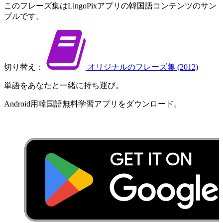
この​フレーズ集は​LingoPix​アプリの​韓国語​コンテンツの​サン
プルです。
切り替え：
オリジナルの​フレーズ集 (2012)
単語を​あなたと​一緒に​持ち運び。
Android用​韓国語​無料​学習​アプリを​ダウンロード​。