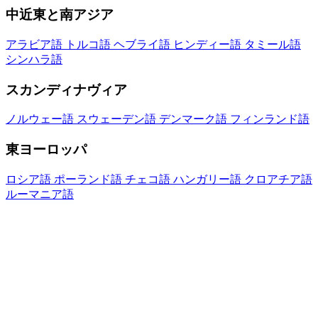
中近東と南アジア
アラビア語
トルコ語
ヘブライ語
ヒンディー語
タミール語
シンハラ語
スカンディナヴィア
ノルウェー語
スウェーデン語
デンマーク語
フィンランド語
東ヨーロッパ
ロシア語
ポーランド語
チェコ語
ハンガリー語
クロアチア語
ルーマニア語