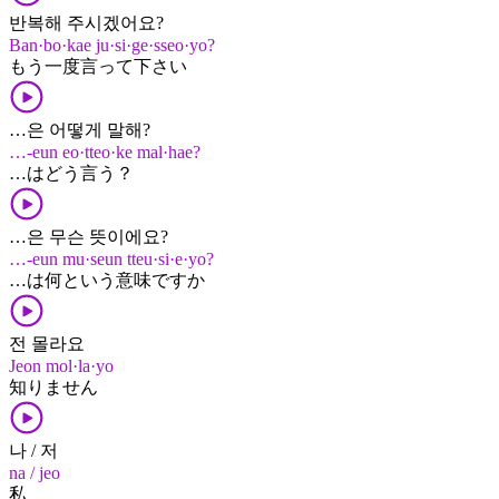
반복해 주시겠어요?
Ban·bo·kae ju·si·ge·sseo·yo?
もう​一度​言って​下さい
…은 어떻게 말해?
…-eun eo·tteo·ke mal·hae?
…​は​どう​言う？
…은 무슨 뜻이에요?
…-eun mu·seun tteu·si·e·yo?
…​は​何と​いう​意味​です​か
전 몰라요
Jeon mol·la·yo
知りません
나 / 저
na / jeo
私