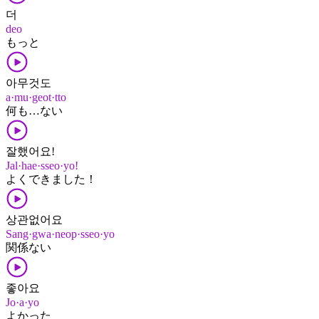
더
deo
もっと
아무것도
a·mu·geot·tto
何​も​…ない
잘했어요!
Jal·hae·sseo·yo!
よく​できました！
상관없어요
Sang·gwa·neop·sseo·yo
関係​ない
좋아요
Jo·a·yo
よかった