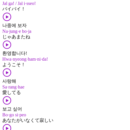
Jal ga! / Jal i·sseo!
バイ​バイ！
나중에 보자
Na·jung·e bo·ja
じゃあ​また​ね
환영합니다!
Hwa·nyeong·ham·ni·da!
ようこそ！
사랑해
Sa·rang·hae
愛してる
보고 싶어
Bo·go si·peo
あなた​が​いなくて​寂しい