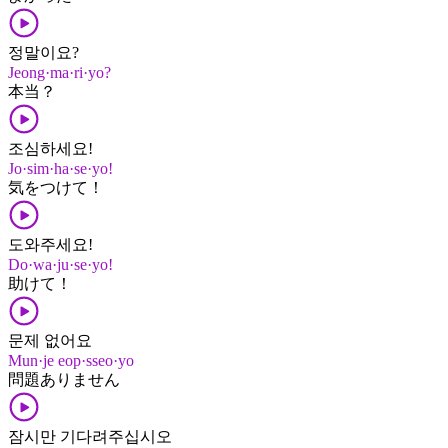
정말이요?
Jeong·ma·ri·yo?
本当？
조심하세요!
Jo·sim·ha·se·yo!
気​を​つけて！
도와주세요!
Do·wa·ju·se·yo!
助けて！
문제 없어요
Mun·je eop·sseo·yo
問題​ありません
잠시만 기다려주십시오