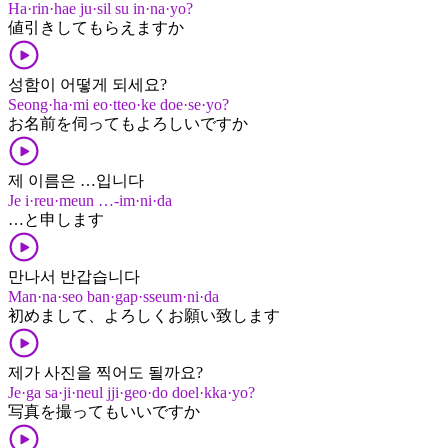
Ha·rin·hae ju·sil su in·na·yo?
値引き​して​もらえます​か
성함이 어떻게 되세요?
Seong·ha·mi eo·tteo·ke doe·se·yo?
お名前​を​伺っても​よろしい​です​か
제 이름은 …입니다
Je i·reu·meun …-im·ni·da
…​と​申します
만나서 반갑습니다
Man·na·seo ban·gap·sseum·ni·da
初めまして、​よろしく​お願い​致します
제가 사진을 찍어도 될까요?
Je·ga sa·ji·neul jji·geo·do doel·kka·yo?
写真​を​撮って​も​いい​です​か