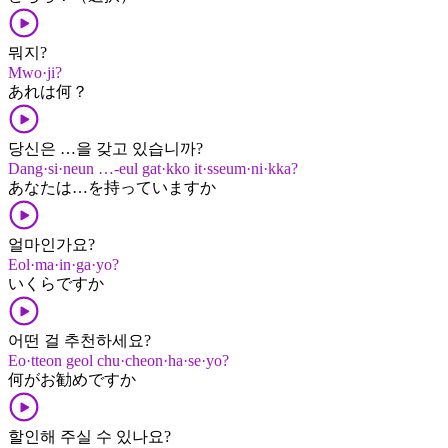
뭐지?
Mwo·ji?
あれ​は​何？
당신은 …을 갖고 있습니까?
Dang·si·neun …-eul gat·kko it·sseum·ni·kka?
あなた​は…​を​持って​います​か
얼마인가요?
Eol·ma·in·ga·yo?
いくら​です​か
어떤 걸 추천하세요?
Eo·tteon geol chu·cheon·ha·se·yo?
何​が​お勧め​です​か
할인해 주실 수 있나요?