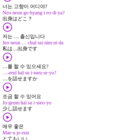
너는 고향이 어디야?
Neo·neun go·hyang·i eo·di·ya?
出身​は​どこ？
저는 … 출신입니다
Jeo·neun … chul·ssi·nim·ni·da
私​は​…​出身​です
…를 할 수 있으세요?
…-reul hal su i·sseu·se·yo?
…​を​話せます​か
조금 할 수 있어요
Jo·geum hal su i·sseo·yo
少し​話せます
매우 좋은
Mae·u jo·eun
とても​いい