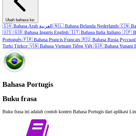
Ubah bahasa ke:
🇸🇦
Bahasa Arab
العربية
🇳🇱
Bahasa Belanda
Nederlands
🇨🇳
Ba
🇺🇸
🇬🇧
Bahasa Inggris
English
🇮🇹
Bahasa Italia
Italiano
🇯🇵
B
Português
🇫🇷
Bahasa Prancis
Français
🇷🇺
Bahasa Rusia
Русски
Turki
Türkçe
🇻🇳
Bahasa Vietnam
Tiếng Việt
🇬🇷
Bahasa Yunani
Bahasa Portugis
Buku frasa
Buku frasa ini adalah contoh konten Bahasa Portugis dari aplikasi Li