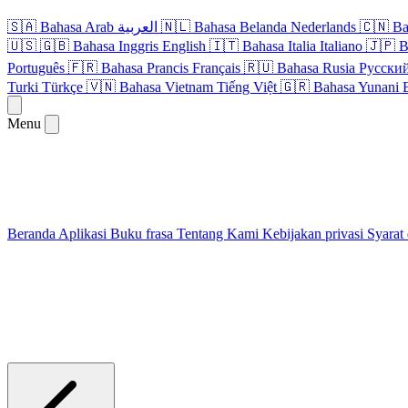
🇸🇦
Bahasa Arab
العربية
🇳🇱
Bahasa Belanda
Nederlands
🇨🇳
Ba
🇺🇸
🇬🇧
Bahasa Inggris
English
🇮🇹
Bahasa Italia
Italiano
🇯🇵
B
Português
🇫🇷
Bahasa Prancis
Français
🇷🇺
Bahasa Rusia
Русски
Turki
Türkçe
🇻🇳
Bahasa Vietnam
Tiếng Việt
🇬🇷
Bahasa Yunani
Menu
Beranda
Aplikasi
Buku frasa
Tentang Kami
Kebijakan privasi
Syarat