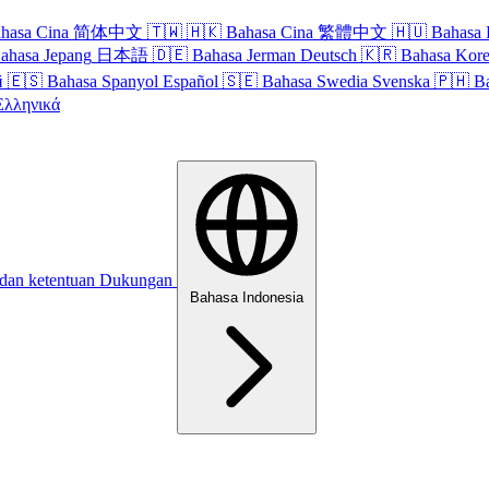
hasa Cina
简体中文
🇹🇼
🇭🇰
Bahasa Cina
繁體中文
🇭🇺
Bahasa 
ahasa Jepang
日本語
🇩🇪
Bahasa Jerman
Deutsch
🇰🇷
Bahasa Kor
й
🇪🇸
Bahasa Spanyol
Español
🇸🇪
Bahasa Swedia
Svenska
🇵🇭
B
Ελληνικά
 dan ketentuan
Dukungan
Bahasa Indonesia