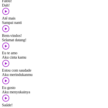
Falou!
Dah!
Até mais
Sampai nanti
Bem-vindos!
Selamat datang!
Eu te amo
Aku cinta kamu
Estou com saudade
Aku merindukanmu
Eu gosto
Aku menyukainya
Saúde!