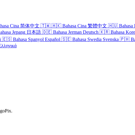
hasa Cina
简体中文
🇹🇼
🇭🇰
Bahasa Cina
繁體中文
🇭🇺
Bahasa 
ahasa Jepang
日本語
🇩🇪
Bahasa Jerman
Deutsch
🇰🇷
Bahasa Kor
й
🇪🇸
Bahasa Spanyol
Español
🇸🇪
Bahasa Swedia
Svenska
🇵🇭
B
Ελληνικά
ngoPix.