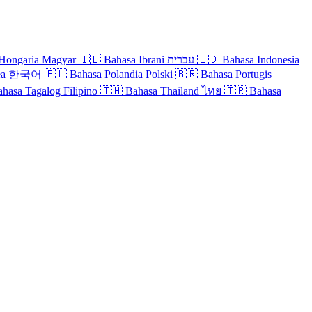
Hongaria
Magyar
🇮🇱
Bahasa Ibrani
עברית
🇮🇩
Bahasa Indonesia
ea
한국어
🇵🇱
Bahasa Polandia
Polski
🇧🇷
Bahasa Portugis
ahasa Tagalog
Filipino
🇹🇭
Bahasa Thailand
ไทย
🇹🇷
Bahasa