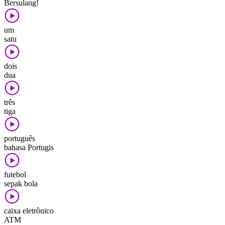
Bersulang!
um
satu
dois
dua
três
tiga
português
bahasa Portugis
futebol
sepak bola
caixa eletrônico
ATM