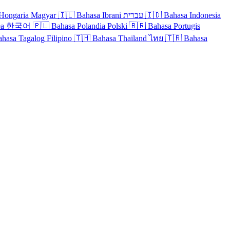
Hongaria
Magyar
🇮🇱
Bahasa Ibrani
עברית
🇮🇩
Bahasa Indonesia
ea
한국어
🇵🇱
Bahasa Polandia
Polski
🇧🇷
Bahasa Portugis
ahasa Tagalog
Filipino
🇹🇭
Bahasa Thailand
ไทย
🇹🇷
Bahasa