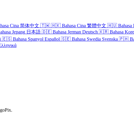
hasa Cina
简体中文
🇹🇼
🇭🇰
Bahasa Cina
繁體中文
🇭🇺
Bahasa 
ahasa Jepang
日本語
🇩🇪
Bahasa Jerman
Deutsch
🇰🇷
Bahasa Kor
й
🇪🇸
Bahasa Spanyol
Español
🇸🇪
Bahasa Swedia
Svenska
🇵🇭
B
Ελληνικά
ngoPix.