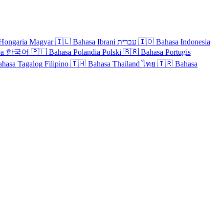
Hongaria
Magyar
🇮🇱
Bahasa Ibrani
עברית
🇮🇩
Bahasa Indonesia
ea
한국어
🇵🇱
Bahasa Polandia
Polski
🇧🇷
Bahasa Portugis
ahasa Tagalog
Filipino
🇹🇭
Bahasa Thailand
ไทย
🇹🇷
Bahasa