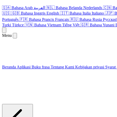
🇸🇦
Bahasa Arab
العربية
🇳🇱
Bahasa Belanda
Nederlands
🇨🇳
Ba
🇺🇸
🇬🇧
Bahasa Inggris
English
🇮🇹
Bahasa Italia
Italiano
🇯🇵
B
Português
🇫🇷
Bahasa Prancis
Français
🇷🇺
Bahasa Rusia
Русски
Turki
Türkçe
🇻🇳
Bahasa Vietnam
Tiếng Việt
🇬🇷
Bahasa Yunani
Menu
Beranda
Aplikasi
Buku frasa
Tentang Kami
Kebijakan privasi
Syarat