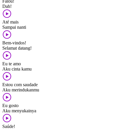
Falou!
Dah!
Até mais
Sampai nanti
Bem-vindos!
Selamat datang!
Eu te amo
Aku cinta kamu
Estou com saudade
Aku merindukanmu
Eu gosto
Aku menyukainya
Saúde!