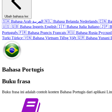
Ubah bahasa ke:
🇸🇦
Bahasa Arab
العربية
🇳🇱
Bahasa Belanda
Nederlands
🇨🇳
Ba
🇺🇸
🇬🇧
Bahasa Inggris
English
🇮🇹
Bahasa Italia
Italiano
🇯🇵
B
Português
🇫🇷
Bahasa Prancis
Français
🇷🇺
Bahasa Rusia
Русски
Turki
Türkçe
🇻🇳
Bahasa Vietnam
Tiếng Việt
🇬🇷
Bahasa Yunani
Bahasa Portugis
Buku frasa
Buku frasa ini adalah contoh konten Bahasa Portugis dari aplikasi Li