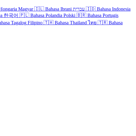
Hongaria
Magyar
🇮🇱
Bahasa Ibrani
עברית
🇮🇩
Bahasa Indonesia
ea
한국어
🇵🇱
Bahasa Polandia
Polski
🇧🇷
Bahasa Portugis
ahasa Tagalog
Filipino
🇹🇭
Bahasa Thailand
ไทย
🇹🇷
Bahasa