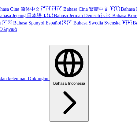
hasa Cina
简体中文
🇹🇼
🇭🇰
Bahasa Cina
繁體中文
🇭🇺
Bahasa 
ahasa Jepang
日本語
🇩🇪
Bahasa Jerman
Deutsch
🇰🇷
Bahasa Kor
й
🇪🇸
Bahasa Spanyol
Español
🇸🇪
Bahasa Swedia
Svenska
🇵🇭
B
Ελληνικά
 dan ketentuan
Dukungan
Bahasa Indonesia