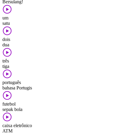
Bersulang!
um
satu
dois
dua
três
tiga
português
bahasa Portugis
futebol
sepak bola
caixa eletrônico
ATM