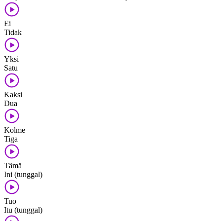
Ei
Tidak
Yksi
Satu
Kaksi
Dua
Kolme
Tiga
Tämä
Ini (tunggal)
Tuo
Itu (tunggal)