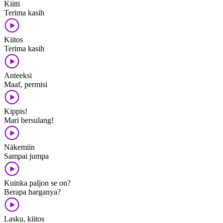
Kiitti
Terima kasih
Kiitos
Terima kasih
Anteeksi
Maaf, permisi
Kippis!
Mari bersulang!
Näkemiin
Sampai jumpa
Kuinka paljon se on?
Berapa harganya?
Lasku, kiitos