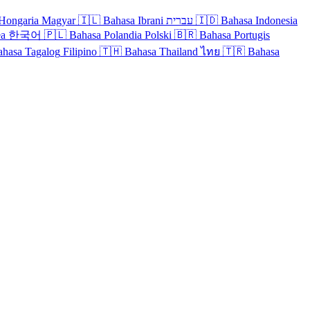
Hongaria
Magyar
🇮🇱
Bahasa Ibrani
עברית
🇮🇩
Bahasa Indonesia
ea
한국어
🇵🇱
Bahasa Polandia
Polski
🇧🇷
Bahasa Portugis
ahasa Tagalog
Filipino
🇹🇭
Bahasa Thailand
ไทย
🇹🇷
Bahasa