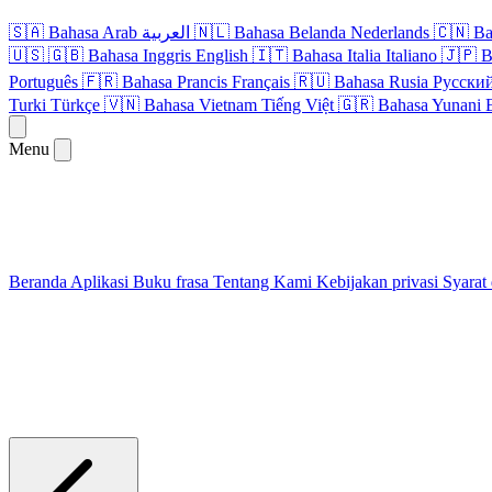
🇸🇦
Bahasa Arab
العربية
🇳🇱
Bahasa Belanda
Nederlands
🇨🇳
Ba
🇺🇸
🇬🇧
Bahasa Inggris
English
🇮🇹
Bahasa Italia
Italiano
🇯🇵
B
Português
🇫🇷
Bahasa Prancis
Français
🇷🇺
Bahasa Rusia
Русски
Turki
Türkçe
🇻🇳
Bahasa Vietnam
Tiếng Việt
🇬🇷
Bahasa Yunani
Menu
Beranda
Aplikasi
Buku frasa
Tentang Kami
Kebijakan privasi
Syarat