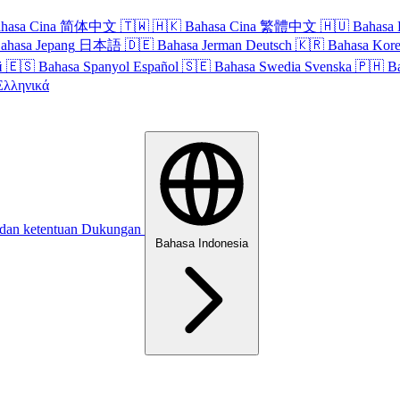
hasa Cina
简体中文
🇹🇼
🇭🇰
Bahasa Cina
繁體中文
🇭🇺
Bahasa 
ahasa Jepang
日本語
🇩🇪
Bahasa Jerman
Deutsch
🇰🇷
Bahasa Kor
й
🇪🇸
Bahasa Spanyol
Español
🇸🇪
Bahasa Swedia
Svenska
🇵🇭
B
Ελληνικά
 dan ketentuan
Dukungan
Bahasa Indonesia