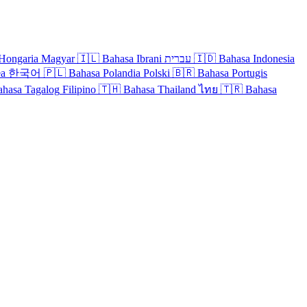
Hongaria
Magyar
🇮🇱
Bahasa Ibrani
עברית
🇮🇩
Bahasa Indonesia
ea
한국어
🇵🇱
Bahasa Polandia
Polski
🇧🇷
Bahasa Portugis
ahasa Tagalog
Filipino
🇹🇭
Bahasa Thailand
ไทย
🇹🇷
Bahasa