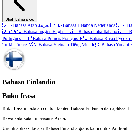
Ubah bahasa ke:
🇸🇦
Bahasa Arab
العربية
🇳🇱
Bahasa Belanda
Nederlands
🇨🇳
Ba
🇺🇸
🇬🇧
Bahasa Inggris
English
🇮🇹
Bahasa Italia
Italiano
🇯🇵
B
Português
🇫🇷
Bahasa Prancis
Français
🇷🇺
Bahasa Rusia
Русски
Turki
Türkçe
🇻🇳
Bahasa Vietnam
Tiếng Việt
🇬🇷
Bahasa Yunani
Bahasa Finlandia
Buku frasa
Buku frasa ini adalah contoh konten Bahasa Finlandia dari aplikasi L
Bawa kata-kata ini bersama Anda.
Unduh aplikasi belajar Bahasa Finlandia gratis kami untuk Android.