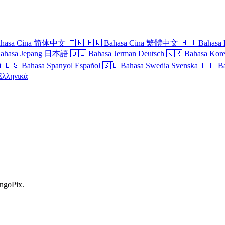
hasa Cina
简体中文
🇹🇼
🇭🇰
Bahasa Cina
繁體中文
🇭🇺
Bahasa 
ahasa Jepang
日本語
🇩🇪
Bahasa Jerman
Deutsch
🇰🇷
Bahasa Kor
й
🇪🇸
Bahasa Spanyol
Español
🇸🇪
Bahasa Swedia
Svenska
🇵🇭
B
Ελληνικά
ingoPix.