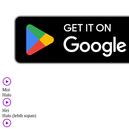
Moi
Halo
Hei
Halo (lebih sopan)