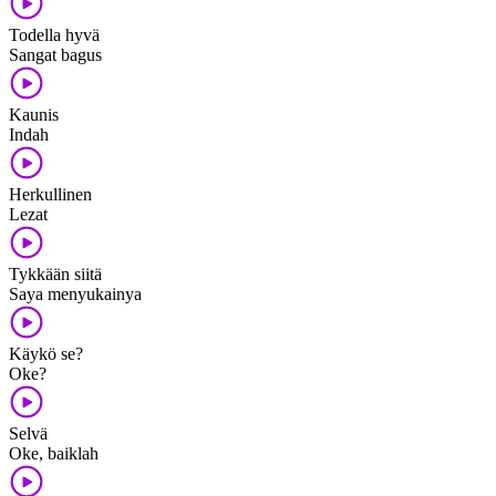
Todella hyvä
Sangat bagus
Kaunis
Indah
Herkullinen
Lezat
Tykkään siitä
Saya menyukainya
Käykö se?
Oke?
Selvä
Oke, baiklah