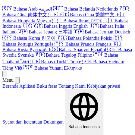
🇸🇦
Bahasa Arab
العربية
🇳🇱
Bahasa Belanda
Nederlands
🇨🇳
Bahasa Cina
简体中文
🇹🇼
🇭🇰
Bahasa Cina
繁體中文
🇭🇺
Bahasa Hongaria
Magyar
🇮🇱
Bahasa Ibrani
עברית
🇮🇩
Bahasa
Indonesia
🇺🇸
🇬🇧
Bahasa Inggris
English
🇮🇹
Bahasa Italia
Italiano
🇯🇵
Bahasa Jepang
日本語
🇩🇪
Bahasa Jerman
Deutsch
🇰🇷
Bahasa Korea
한국어
🇵🇱
Bahasa Polandia
Polski
🇧🇷
Bahasa Portugis
Português
🇫🇷
Bahasa Prancis
Français
🇷🇺
Bahasa Rusia
Русский
🇪🇸
Bahasa Spanyol
Español
🇸🇪
Bahasa
Swedia
Svenska
🇵🇭
Bahasa Tagalog
Filipino
🇹🇭
Bahasa
Thailand
ไทย
🇹🇷
Bahasa Turki
Türkçe
🇻🇳
Bahasa Vietnam
Tiếng Việt
🇬🇷
Bahasa Yunani
Ελληνικά
Menu
Beranda
Aplikasi
Buku frasa
Tentang Kami
Kebijakan privasi
Syarat dan ketentuan
Dukungan
Bahasa Indonesia