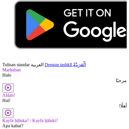
Tulisan standar
العربية
Dengan tashkīl
اَلْعَرَبِيَّةُ
Marḥaban
Halo
مرحبًا
Ahlan!
Hai!
أهلًا!
Kayfa ḥāluka? / Kayfa ḥāluki?
Apa kabar?