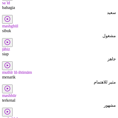
saʿīd
bahagia
سعيد
mashghūl
sibuk
مشغول
jāhiz
siap
جاهز
muthīr lil-ihtimām
menarik
مثير للاهتمام
mashhūr
terkenal
مشهور