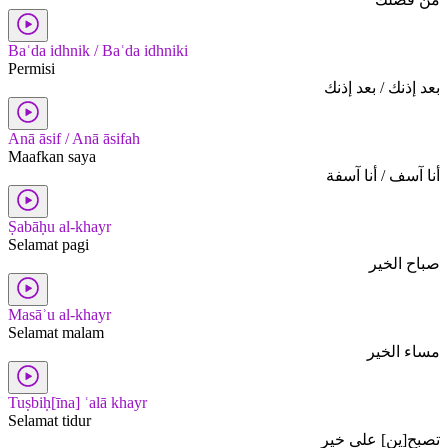
Baʿda idhnik / Baʿda idhniki
Permisi
بعد إذنك / بعد إذنك
Anā āsif / Anā āsifah
Maafkan saya
أنا آسف / أنا آسفة
Ṣabāḥu al-khayr
Selamat pagi
صباح الخير
Masāʾu al-khayr
Selamat malam
مساء الخير
Tuṣbiḥ[īna] ʿalā khayr
Selamat tidur
تصبح[ين] على خير