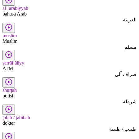
al-ʿarabiyyah
bahasa Arab
العربية
muslim
Muslim
مسلم
ṣarrāf āliyy
ATM
صراف آلي
shurṭah
polisi
شرطة
ṭabīb / ṭabībah
dokter
طبيب / طبيبة