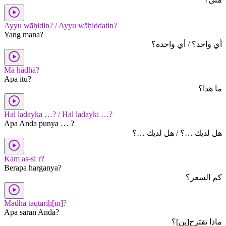
Ayyu wāḥidin? / Ayyu wāḥiddatin?
Yang mana?
أي واحد؟ / أي واحدة؟
Mā hādhā?
Apa itu?
ما هذا؟
Hal ladayka …? / Hal ladayki …?
Apa Anda punya … ?
هل لديك …؟ / هل لديك …؟
Kam as-siʿr?
Berapa harganya?
كم السعر؟
Mādhā taqtariḥ[īn]?
Apa saran Anda?
ماذا تقترح[ين]؟