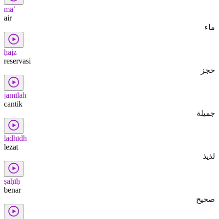
māʾ
air
ماء
ḥajz
reservasi
حجز
jamīlah
cantik
جميلة
ladhīdh
lezat
لذيذ
ṣaḥīḥ
benar
صحيح