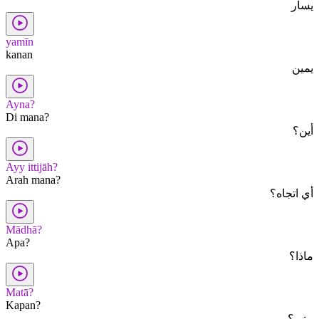
يسار
yamīn
kanan
يمين
Ayna?
Di mana?
أين؟
Ayy ittijāh?
Arah mana?
أي اتجاه؟
Mādhā?
Apa?
ماذا؟
Matā?
Kapan?
متى؟