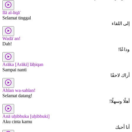
Ilā al-liqāʾ
Selamat tinggal
إلى اللقاء
Wadāʿan!
Dah!
وداعًا!
Arāka [Arāki] lāḥiqan
Sampai nanti
أراك لاحقًا
Ahlan wa-sahlan!
Selamat datang!
أهلًا وسهلًا!
Anā uḥibbuka [uḥibbuki]
Aku cinta kamu
أنا أحبك