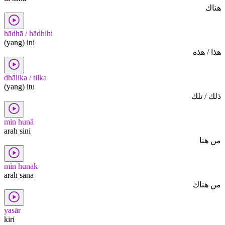
هناك
hādhā / hādhihi
(yang) ini
هذا / هذه
dhālika / tilka
(yang) itu
ذلك / تلك
min hunā
arah sini
من هنا
min hunāk
arah sana
من هناك
yasār
kiri