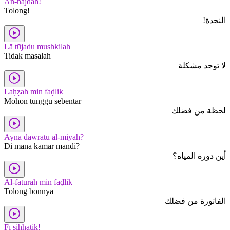
An-najdah!
Tolong!
النجدة!
Lā tūjadu mushkilah
Tidak masalah
لا توجد مشكلة
Laḥẓah min faḍlik
Mohon tunggu sebentar
لحظة من فضلك
Ayna dawratu al-miyāh?
Di mana kamar mandi?
أين دورة المياه؟
Al-fātūrah min faḍlik
Tolong bonnya
الفاتورة من فضلك
Fī ṣiḥḥatik!