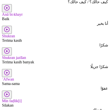
كيف حالك؟ / كيف حالك؟
Anā bi-khayr
Baik
أنا بخير
Shukran
Terima kasih
شكرًا
Shukran jazīlan
Terima kasih banyak
شكرًا جزيلًا
ʿAfwan
Sama-sama
عفوًا
Min faḍlik[i]
Silakan
من فضلك