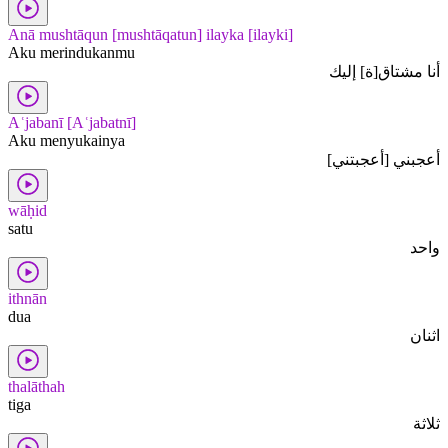
Anā mushtāqun [mushtāqatun] ilayka [ilayki]
Aku merindukanmu
أنا مشتاق[ة] إليك
Aʿjabanī [Aʿjabatnī]
Aku menyukainya
أعجبني [أعجبتني]
wāḥid
satu
واحد
ithnān
dua
اثنان
thalāthah
tiga
ثلاثة