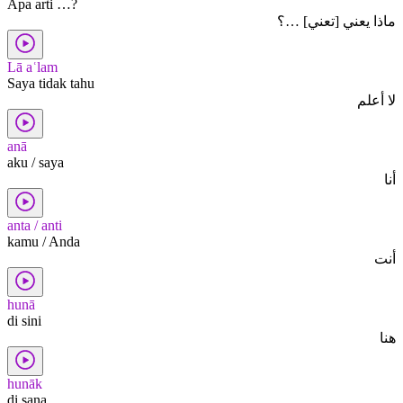
Apa arti …?
ماذا يعني [تعني] …؟
Lā aʿlam
Saya tidak tahu
لا أعلم
anā
aku / saya
أنا
anta / anti
kamu / Anda
أنت
hunā
di sini
هنا
hunāk
di sana