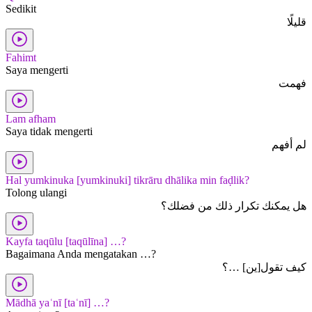
Sedikit
قليلًا
Fahimt
Saya mengerti
فهمت
Lam afham
Saya tidak mengerti
لم أفهم
Hal yumkinuka [yumkinuki] tikrāru dhālika min faḍlik?
Tolong ulangi
هل يمكنك تكرار ذلك من فضلك؟
Kayfa taqūlu [taqūlīna] …?
Bagaimana Anda mengatakan …?
كيف تقول[ين] …؟
Mādhā yaʿnī [taʿnī] …?