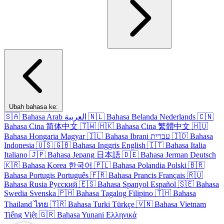
Ubah bahasa ke:
🇸🇦
Bahasa Arab
العربية
🇳🇱
Bahasa Belanda
Nederlands
🇨🇳
Bahasa Cina
简体中文
🇹🇼
🇭🇰
Bahasa Cina
繁體中文
🇭🇺
Bahasa Hongaria
Magyar
🇮🇱
Bahasa Ibrani
עברית
🇮🇩
Bahasa
Indonesia
🇺🇸
🇬🇧
Bahasa Inggris
English
🇮🇹
Bahasa Italia
Italiano
🇯🇵
Bahasa Jepang
日本語
🇩🇪
Bahasa Jerman
Deutsch
🇰🇷
Bahasa Korea
한국어
🇵🇱
Bahasa Polandia
Polski
🇧🇷
Bahasa Portugis
Português
🇫🇷
Bahasa Prancis
Français
🇷🇺
Bahasa Rusia
Русский
🇪🇸
Bahasa Spanyol
Español
🇸🇪
Bahasa
Swedia
Svenska
🇵🇭
Bahasa Tagalog
Filipino
🇹🇭
Bahasa
Thailand
ไทย
🇹🇷
Bahasa Turki
Türkçe
🇻🇳
Bahasa Vietnam
Tiếng Việt
🇬🇷
Bahasa Yunani
Ελληνικά