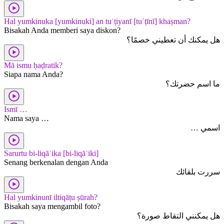
Hal yumkinuka [yumkinuki] an tuʿṭiyanī [tuʿṭīnī] khaṣman?
Bisakah Anda memberi saya diskon?
هل يمكنك أن تعطيني خصمًا؟
Mā ismu ḥaḍratik?
Siapa nama Anda?
ما اسم حضرتك؟
Ismī …
Nama saya …
اسمي …
Sarurtu bi-liqāʾika [bi-liqāʾiki]
Senang berkenalan dengan Anda
سررت بلقائك
Hal yumkinunī iltiqāṭu ṣūrah?
Bisakah saya mengambil foto?
هل يمكنني التقاط صورة؟