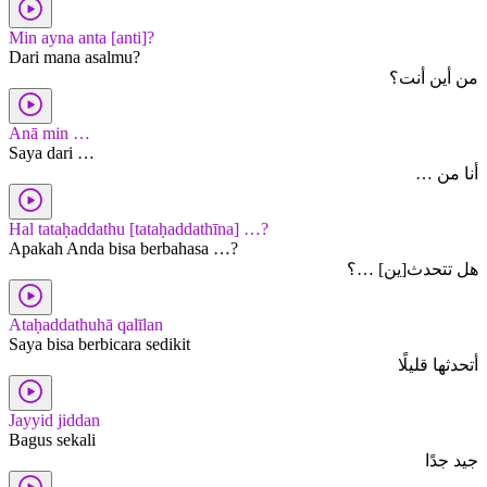
Min ayna anta [anti]?
Dari mana asalmu?
من أين أنت؟
Anā min …
Saya dari …
أنا من …
Hal tataḥaddathu [tataḥaddathīna] …?
Apakah Anda bisa berbahasa …?
هل تتحدث[ين] …؟
Ataḥaddathuhā qalīlan
Saya bisa berbicara sedikit
أتحدثها قليلًا
Jayyid jiddan
Bagus sekali
جيد جدًا