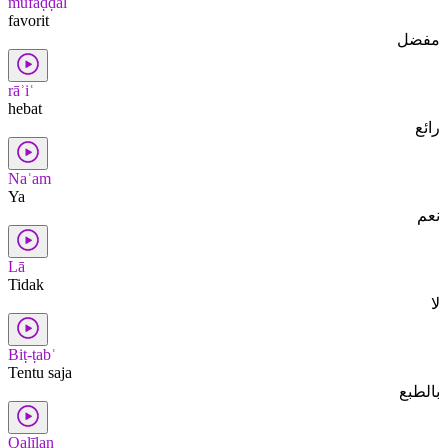
mufaḍḍal
favorit
مفضل
rāʾiʿ
hebat
رائع
Naʿam
Ya
نعم
Lā
Tidak
لا
Biṭ-ṭabʿ
Tentu saja
بالطبع
Qalīlan