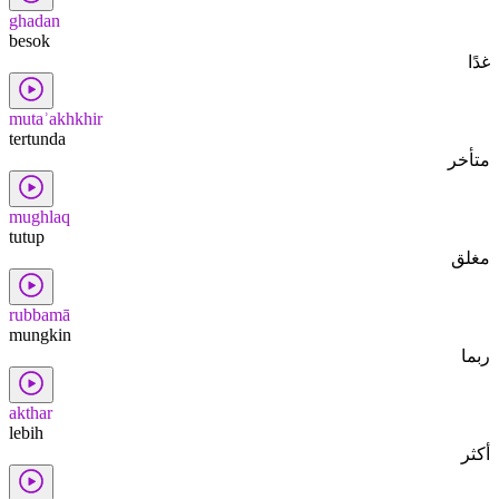
ghadan
besok
غدًا
mutaʾakhkhir
tertunda
متأخر
mughlaq
tutup
مغلق
rubbamā
mungkin
ربما
akthar
lebih
أكثر