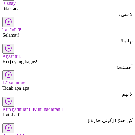
lā shayʾ
tidak ada
لا شيء
Tahānīnā!
Selamat!
تهانينا!
Aḥsant[i]!
Kerja yang bagus!
أحسنت!
Lā yahumm
Tidak apa-apa
لا يهم
Kun ḥadhiran! [Kūnī ḥadhirah!]
Hati-hati!
كن حذرًا! [كوني حذرة!]