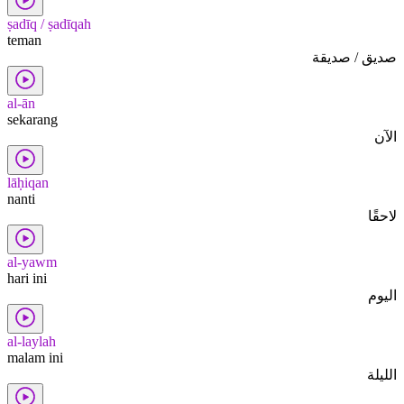
ṣadīq / ṣadīqah
teman
صديق / صديقة
al-ān
sekarang
الآن
lāḥiqan
nanti
لاحقًا
al-yawm
hari ini
اليوم
al-laylah
malam ini
الليلة