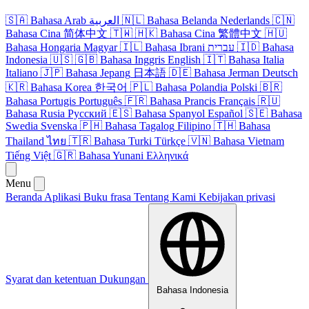
🇸🇦
Bahasa Arab
العربية
🇳🇱
Bahasa Belanda
Nederlands
🇨🇳
Bahasa Cina
简体中文
🇹🇼
🇭🇰
Bahasa Cina
繁體中文
🇭🇺
Bahasa Hongaria
Magyar
🇮🇱
Bahasa Ibrani
עברית
🇮🇩
Bahasa
Indonesia
🇺🇸
🇬🇧
Bahasa Inggris
English
🇮🇹
Bahasa Italia
Italiano
🇯🇵
Bahasa Jepang
日本語
🇩🇪
Bahasa Jerman
Deutsch
🇰🇷
Bahasa Korea
한국어
🇵🇱
Bahasa Polandia
Polski
🇧🇷
Bahasa Portugis
Português
🇫🇷
Bahasa Prancis
Français
🇷🇺
Bahasa Rusia
Русский
🇪🇸
Bahasa Spanyol
Español
🇸🇪
Bahasa
Swedia
Svenska
🇵🇭
Bahasa Tagalog
Filipino
🇹🇭
Bahasa
Thailand
ไทย
🇹🇷
Bahasa Turki
Türkçe
🇻🇳
Bahasa Vietnam
Tiếng Việt
🇬🇷
Bahasa Yunani
Ελληνικά
Menu
Beranda
Aplikasi
Buku frasa
Tentang Kami
Kebijakan privasi
Syarat dan ketentuan
Dukungan
Bahasa Indonesia