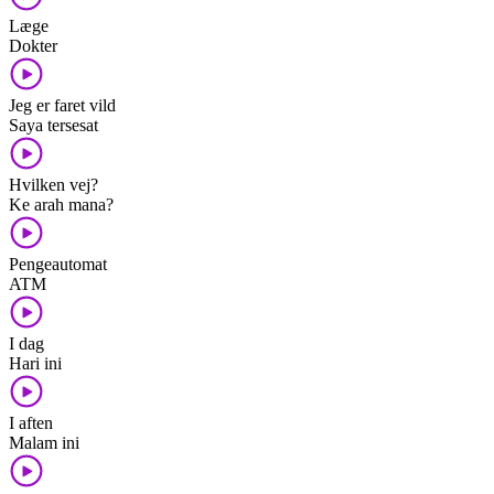
Læge
Dokter
Jeg er faret vild
Saya tersesat
Hvilken vej?
Ke arah mana?
Pengeautomat
ATM
I dag
Hari ini
I aften
Malam ini