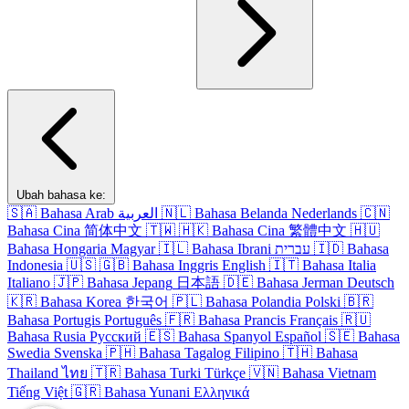
Ubah bahasa ke:
🇸🇦
Bahasa Arab
العربية
🇳🇱
Bahasa Belanda
Nederlands
🇨🇳
Bahasa Cina
简体中文
🇹🇼
🇭🇰
Bahasa Cina
繁體中文
🇭🇺
Bahasa Hongaria
Magyar
🇮🇱
Bahasa Ibrani
עברית
🇮🇩
Bahasa
Indonesia
🇺🇸
🇬🇧
Bahasa Inggris
English
🇮🇹
Bahasa Italia
Italiano
🇯🇵
Bahasa Jepang
日本語
🇩🇪
Bahasa Jerman
Deutsch
🇰🇷
Bahasa Korea
한국어
🇵🇱
Bahasa Polandia
Polski
🇧🇷
Bahasa Portugis
Português
🇫🇷
Bahasa Prancis
Français
🇷🇺
Bahasa Rusia
Русский
🇪🇸
Bahasa Spanyol
Español
🇸🇪
Bahasa
Swedia
Svenska
🇵🇭
Bahasa Tagalog
Filipino
🇹🇭
Bahasa
Thailand
ไทย
🇹🇷
Bahasa Turki
Türkçe
🇻🇳
Bahasa Vietnam
Tiếng Việt
🇬🇷
Bahasa Yunani
Ελληνικά