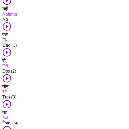
नहीं
Nahīmn
No
एक
Ēk
Uno (1)
दो
Dō
Dos (2)
तीन
Tīn
Tres (3)
यह
Yaha
Éste, esto