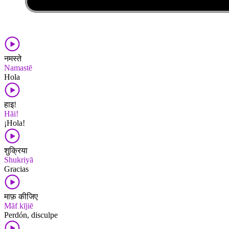
नमस्ते
Namastē
Hola
हाइ!
Hāi!
¡Hola!
शुक्रिया
Shukriyā
Gracias
माफ़ कीजिए
Māf kījiē
Perdón, disculpe