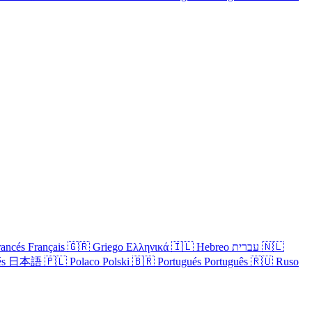
rancés
Français
🇬🇷
Griego
Ελληνικά
🇮🇱
Hebreo
עברית
🇳🇱
és
日本語
🇵🇱
Polaco
Polski
🇧🇷
Portugués
Português
🇷🇺
Ruso