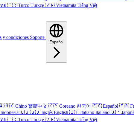
ไทย
🇹🇷
Turco
Türkçe
🇻🇳
Vietnamita
Tiếng Việt
s y condiciones
Soporte
Español
🇼
🇭🇰
Chino
繁體中文
🇰🇷
Coreano
한국어
🇪🇸
Español
🇫🇷
F
Indonesia
🇺🇸
🇬🇧
Inglés
English
🇮🇹
Italiano
Italiano
🇯🇵
Japon
ไทย
🇹🇷
Turco
Türkçe
🇻🇳
Vietnamita
Tiếng Việt