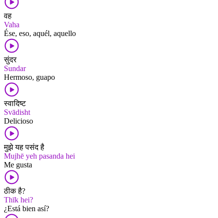
वह
Vaha
Ése, eso, aquél, aquello
सुंदर
Sundar
Hermoso, guapo
स्वादिष्ट
Svādisht
Delicioso
मुझे यह पसंद है
Mujhē yeh pasanda hei
Me gusta
ठीक है?
Thīk hei?
¿Está bien así?