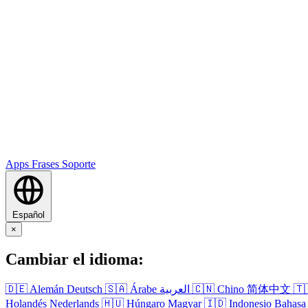
Apps
Frases
Soporte
Español
×
Cambiar el idioma:
🇩🇪
Alemán
Deutsch
🇸🇦
Árabe
العربية
🇨🇳
Chino
简体中文
🇹
Holandés
Nederlands
🇭🇺
Húngaro
Magyar
🇮🇩
Indonesio
Bahasa 