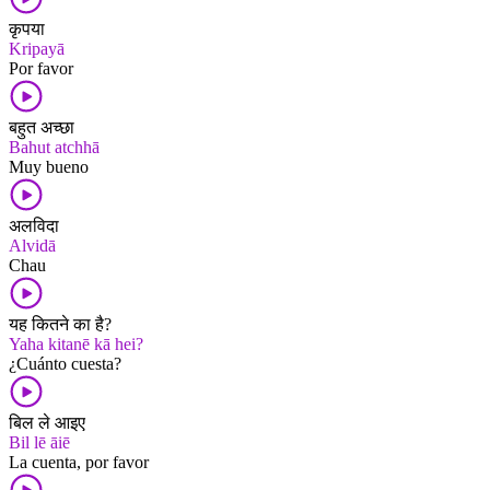
कृपया
Kripayā
Por favor
बहुत अच्छा
Bahut atchhā
Muy bueno
अलविदा
Alvidā
Chau
यह कितने का है?
Yaha kitanē kā hei?
¿Cuánto cuesta?
बिल ले आइए
Bil lē āiē
La cuenta, por favor