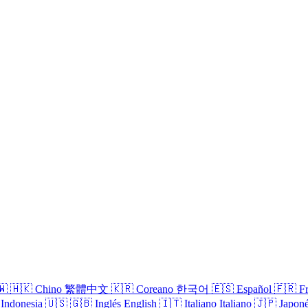
🇼
🇭🇰
Chino
繁體中文
🇰🇷
Coreano
한국어
🇪🇸
Español
🇫🇷
F
Indonesia
🇺🇸
🇬🇧
Inglés
English
🇮🇹
Italiano
Italiano
🇯🇵
Japon