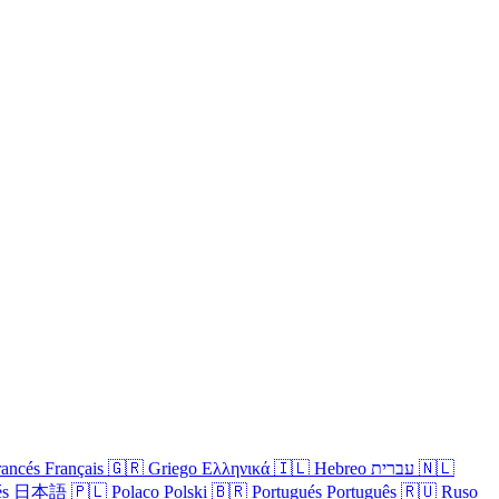
rancés
Français
🇬🇷
Griego
Ελληνικά
🇮🇱
Hebreo
עברית
🇳🇱
és
日本語
🇵🇱
Polaco
Polski
🇧🇷
Portugués
Português
🇷🇺
Ruso