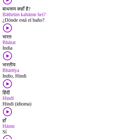
बाथरूम कहाँ है?
Bāthrūm kahāmn hei?
¿Dónde está el baño?
भारत
Bhārat
India
भारतीय
Bhārtīya
Indio, Hindi
हिंदी
Hindī
Hindi (idioma)
हाँ
Hāmn
Sí