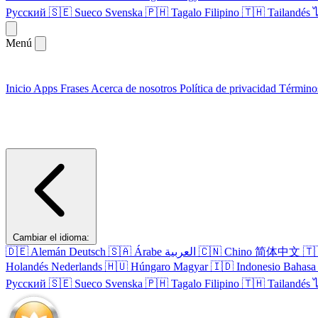
Русский
🇸🇪
Sueco
Svenska
🇵🇭
Tagalo
Filipino
🇹🇭
Tailandés
Menú
Inicio
Apps
Frases
Acerca de nosotros
Política de privacidad
Término
Cambiar el idioma:
🇩🇪
Alemán
Deutsch
🇸🇦
Árabe
العربية
🇨🇳
Chino
简体中文
🇹
Holandés
Nederlands
🇭🇺
Húngaro
Magyar
🇮🇩
Indonesio
Bahasa 
Русский
🇸🇪
Sueco
Svenska
🇵🇭
Tagalo
Filipino
🇹🇭
Tailandés