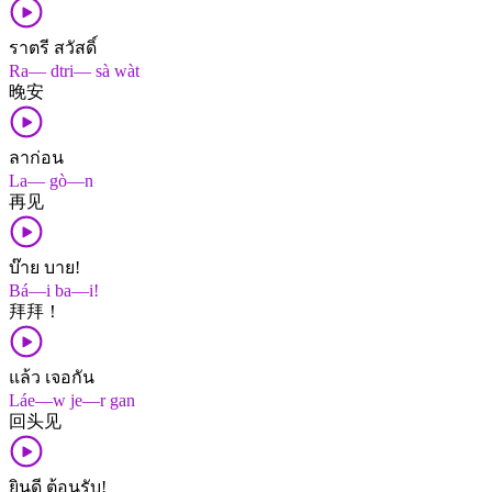
ราตรี สวัสดิ์
Ra— dtri— sà wàt
晚​安
ลาก่อน
La— gò—n
再见
บ๊าย บาย!
Bá—i ba—i!
拜​拜！
แล้ว เจอกัน
Láe—w je—r gan
回头​见
ยินดี ต้อนรับ!