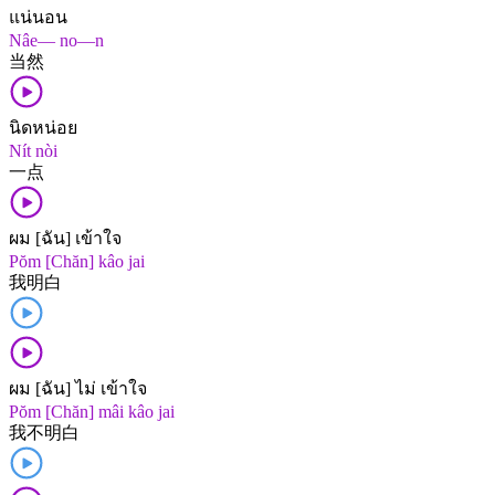
แน่นอน
Nâe— no—n
当然
นิดหน่อย
Nít nòi
一点
ผม [ฉัน] เข้าใจ
Pŏm [Chăn] kâo jai
我​明白
ผม [ฉัน] ไม่ เข้าใจ
Pŏm [Chăn] mâi kâo jai
我​不​明白