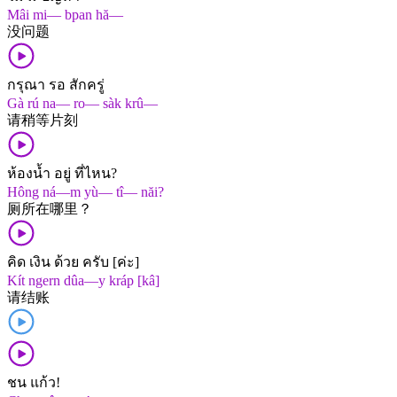
Mâi mi— bpan hă—
没​问题
กรุณา รอ สักครู่
Gà rú na— ro— sàk krû—
请​稍等​片刻
ห้องน้ำ อยู่ ที่ไหน?
Hông ná—m yù— tî— năi?
厕所​在​哪里？
คิด เงิน ด้วย ครับ [ค่ะ]
Kít ngern dûa—y kráp [kâ]
请​结账
ชน แก้ว!