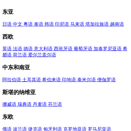
东亚
日语
中文
粤语
泰语
韩语
印尼语
马来语
塔​加拉​族语
越南语
西欧
英语
法语
德语
意大利语
西班牙语
葡萄牙语
加泰罗尼亚语
希
腊语
荷兰语
爱尔兰​盖尔语
中东​和​南亚
阿拉伯语
土耳其语
希伯来语
印地语
泰米尔语
僧伽罗语
斯堪的纳维亚
挪威语
瑞典语
丹麦语
芬兰语
东欧
俄语
波兰语
捷克语
匈牙利语
克罗地亚语
罗马尼亚语