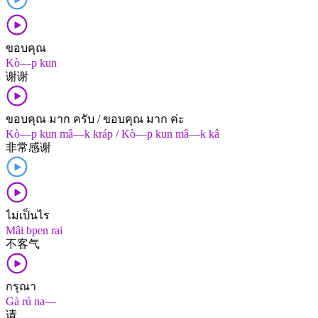
ขอบคุณ
Kò—p kun
谢谢
ขอบคุณ มาก ครับ / ขอบคุณ มาก ค่ะ
Kò—p kun mâ—k kráp / Kò—p kun mâ—k kâ
非常​感谢
ไม่เป็นไร
Mâi bpen rai
不客气
กรุณา
Gà rú na—
请