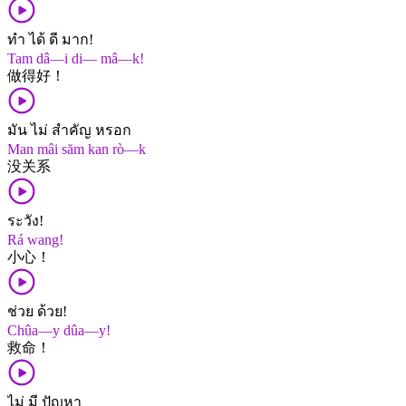
ทำ ได้ ดี มาก!
Tam dâ—i di— mâ—k!
做​得​好！
มัน ไม่ สำคัญ หรอก
Man mâi săm kan rò—k
没​关系
ระวัง!
Rá wang!
小心！
ช่วย ด้วย!
Chûa—y dûa—y!
救命！
ไม่ มี ปัญหา