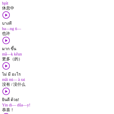
bpìt
休息中
บางที
ba—ng ti—
也许
มาก ขึ้น
mâ—k kêun
更多（的）
ไม่ มี อะไร
mâi mi— à rai
没有 / 没什么
ยินดี ด้วย!
Yin di— dûa—y!
恭喜！