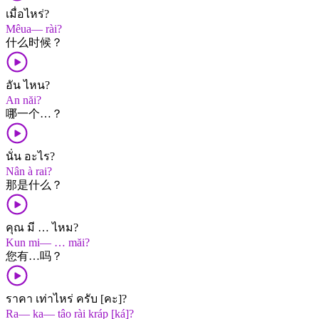
เมื่อไหร่?
Mêua— rài?
什么​时候？
อัน ไหน?
An năi?
哪​一个​…？
นั่น อะไร?
Nân à rai?
那​是​什么？
คุณ มี … ไหม?
Kun mi— … măi?
您​有​…​吗？
ราคา เท่าไหร่ ครับ [คะ]?
Ra— ka— tâo rài kráp [ká]?