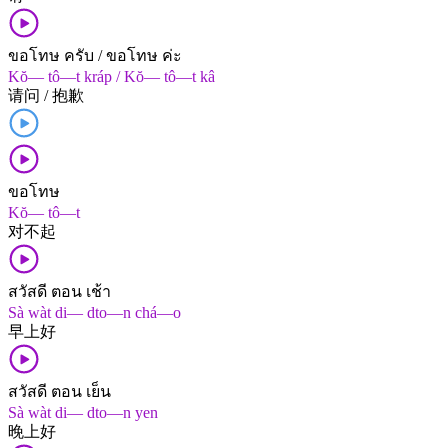
ขอโทษ ครับ / ขอโทษ ค่ะ
Kŏ— tô—t kráp / Kŏ— tô—t kâ
请问 / 抱歉
ขอโทษ
Kŏ— tô—t
对不起
สวัสดี ตอน เช้า
Sà wàt di— dto—n chá—o
早上​好
สวัสดี ตอน เย็น
Sà wàt di— dto—n yen
晚上​好