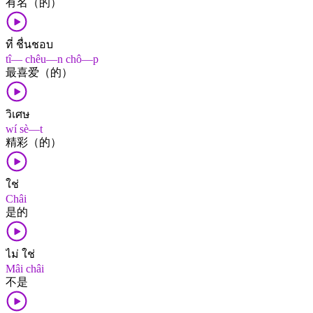
有名（的）
ที่ ชื่นชอบ
tî— chêu—n chô—p
最喜爱（的）
วิเศษ
wí sè—t
精彩（的）
ใช่
Châi
是​的
ไม่ ใช่
Mâi châi
不​是