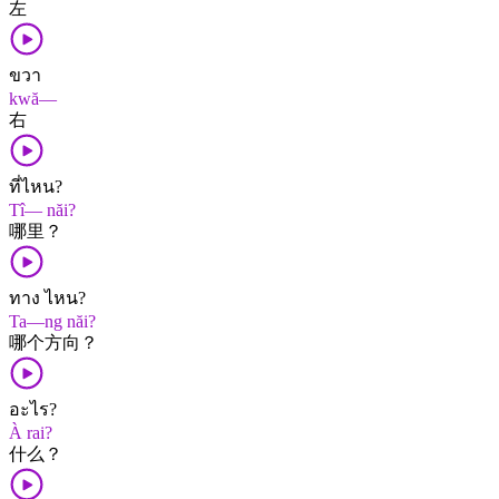
左
ขวา
kwă—
右
ที่ไหน?
Tî— năi?
哪里？
ทาง ไหน?
Ta—ng năi?
哪个​方向？
อะไร?
À rai?
什么？