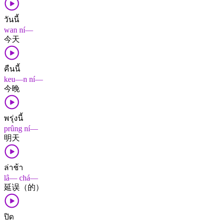
วันนี้
wan ní—
今天
คืนนี้
keu—n ní—
今晚
พรุ่งนี้
prûng ní—
明天
ล่าช้า
lâ— chá—
延误（的）
ปิด