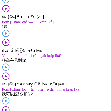
ผม [ฉัน] ชื่อ … ครับ [ค่ะ]
Pŏm [Chăn] chêu— … kráp [kâ]
我​叫​…
ยินดี ที่ ได้ รู้จัก ครับ [ค่ะ]
Yin di— tî— dâ—i rú— jàk kráp [kâ]
很​高兴​见到​你
ผม [ฉัน] ขอ ถ่ายรูป ได้ ไหม ครับ [คะ]?
Pŏm [Chăn] kŏ— tà—i rû—p dâ—i măi kráp [ká]?
我​可以​照​张​相​吗？