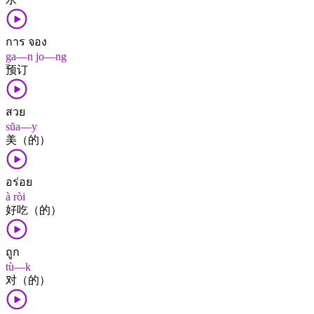
การ จอง
ga—n jo—ng
预订
สวย
sŭa—y
美（的）
อร่อย
à ròi
好吃（的）
ถูก
tù—k
对（的）