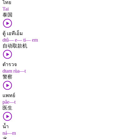
ไทย
Tai
泰国
ตู้ เอทีเอ็ม
dtû— e— ti— em
自动​取款机
ตำรวจ
dtam rùa—t
警察
แพทย์
pâe—t
医生
น้ำ
ná—m
水