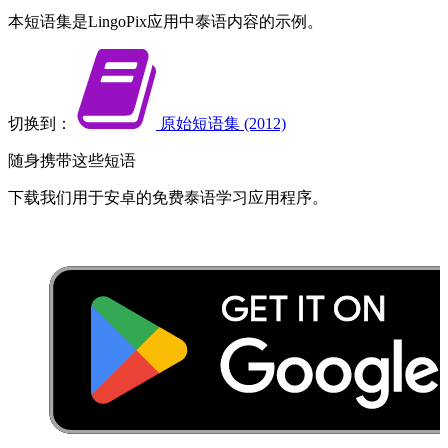
本​短语集​是​LingoPix​应用​中​泰语​内容​的​示例。
切换到：
原始​短语集 (2012)
随身携带​这些​短语
下载​我们​用于​安卓​的​免费​泰语​学习​应用程序​。