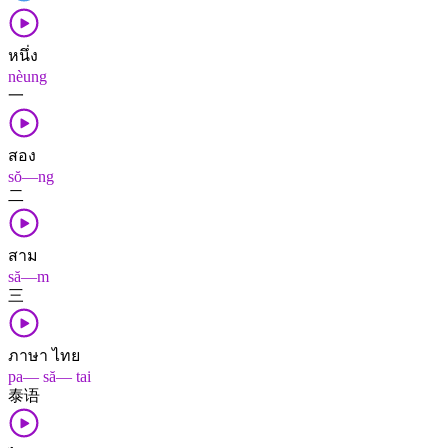
หนึ่ง
nèung
一
สอง
sŏ—ng
二
สาม
să—m
三
ภาษา ไทย
pa— să— tai
泰语