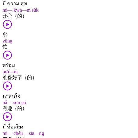
มี ความ สุข
mi— kwa—m sùk
开心（的）
ยุ่ง
yûng
忙
พร้อม
pró—m
准备好了（的）
น่าสนใจ
nâ— sŏn jai
有趣（的）
มี ชื่อเสียง
mi— chêu— sĭa—ng