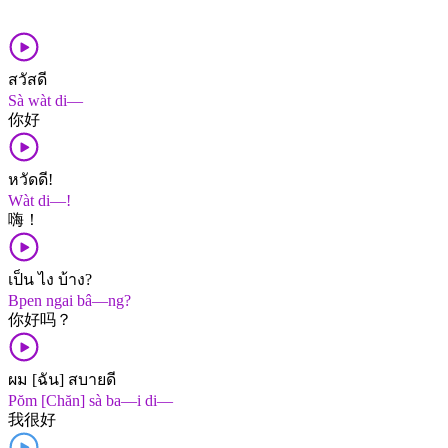
สวัสดี
Sà wàt di—
你好
หวัดดี!
Wàt di—!
嗨！
เป็น ไง บ้าง?
Bpen ngai bâ—ng?
你​好​吗？
ผม [ฉัน] สบายดี
Pŏm [Chăn] sà ba—i di—
我​很​好