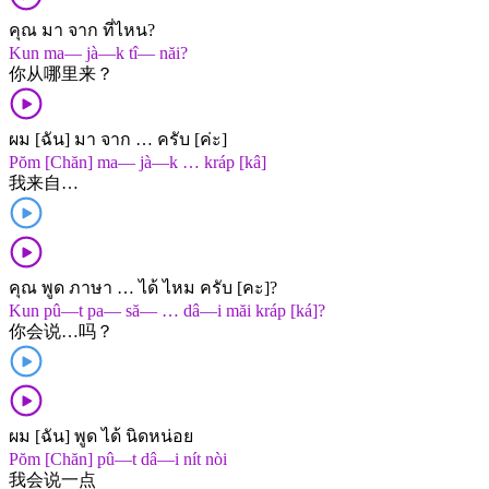
คุณ มา จาก ที่ไหน?
Kun ma— jà—k tî— năi?
你​从​哪里​来？
ผม [ฉัน] มา จาก … ครับ [ค่ะ]
Pŏm [Chăn] ma— jà—k … kráp [kâ]
我​来自​…
คุณ พูด ภาษา … ได้ ไหม ครับ [คะ]?
Kun pû—t pa— să— … dâ—i măi kráp [ká]?
你​会​说​…​吗？
ผม [ฉัน] พูด ได้ นิดหน่อย
Pŏm [Chăn] pû—t dâ—i nít nòi
我​会​说​一点