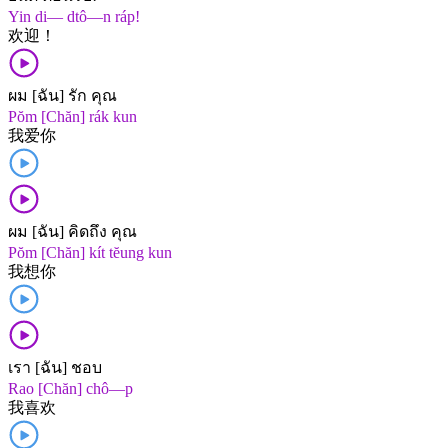
Yin di— dtô—n ráp!
欢迎！
ผม [ฉัน] รัก คุณ
Pŏm [Chăn] rák kun
我​爱​你
ผม [ฉัน] คิดถึง คุณ
Pŏm [Chăn] kít tĕung kun
我​想​你
เรา [ฉัน] ชอบ
Rao [Chăn] chô—p
我​喜欢