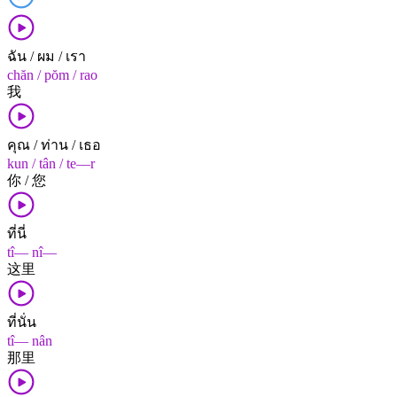
ฉัน / ผม / เรา
chăn / pŏm / rao
我
คุณ / ท่าน / เธอ
kun / tân / te—r
你 / 您
ที่นี่
tî— nî—
这里
ที่นั่น
tî— nân
那里