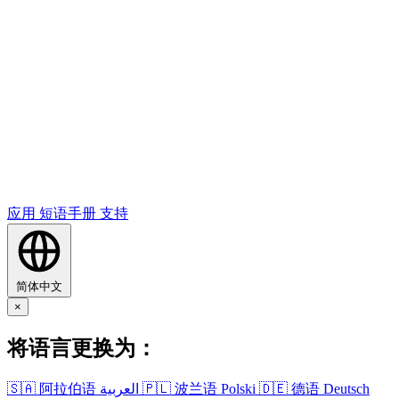
应用
短语​手册
支持
简体中文
×
将​语言​更换​为​：
🇸🇦
阿拉伯语
العربية
🇵🇱
波兰语
Polski
🇩🇪
德语
Deutsch