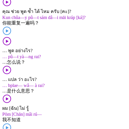
คุณ ช่วย พูด ซ้ำ ได้ ไหม ครับ [คะ]?
Kun chûa—y pû—t sám dâ—i măi kráp [ká]?
你​能​重复​一遍​吗？
… พูด อย่างไร?
… pû—t yà—ng rai?
…​怎么​说？
… แปล ว่า อะไร?
… bplae— wâ— à rai?
…​是​什么​意思？
ผม [ฉัน] ไม่ รู้
Pŏm [Chăn] mâi rú—
我​不​知道