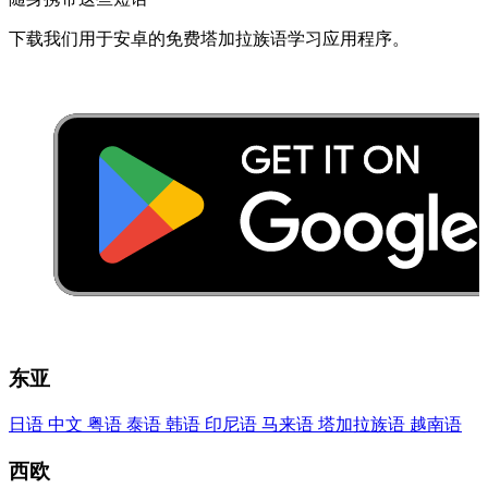
下载​我们​用于​安卓​的​免费​塔​加拉​族语​学习​应用程序​。
东亚
日语
中文
粤语
泰语
韩语
印尼语
马来语
塔​加拉​族语
越南语
西欧