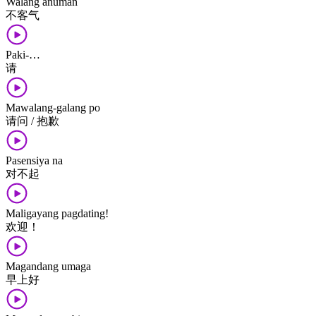
Walang anuman
不客气
Paki-…
请
Mawalang-galang po
请问 / 抱歉
Pasensiya na
对不起
Maligayang pagdating!
欢迎！
Magandang umaga
早上​好