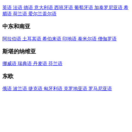
英语
法语
德语
意大利语
西班牙语
葡萄牙语
加泰罗尼亚语
希
腊语
荷兰语
爱尔兰​盖尔语
中东​和​南亚
阿拉伯语
土耳其语
希伯来语
印地语
泰米尔语
僧伽罗语
斯堪的纳维亚
挪威语
瑞典语
丹麦语
芬兰语
东欧
俄语
波兰语
捷克语
匈牙利语
克罗地亚语
罗马尼亚语