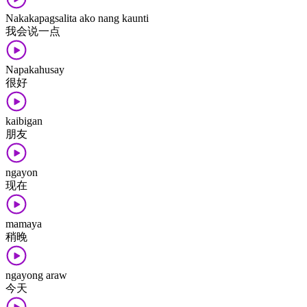
Nakakapagsalita ako nang kaunti
我​会​说​一点
Napakahusay
很​好
kaibigan
朋友
ngayon
现在
mamaya
稍晚
ngayong araw
今天