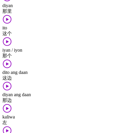
diyan
那里
ito
这个
iyan / iyon
那个
dito ang daan
这边
diyan ang daan
那边
kaliwa
左