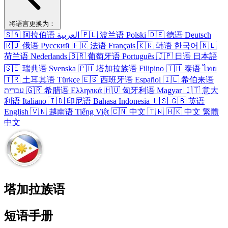
将​语言​更换​为​：
🇸🇦
阿拉伯语
العربية
🇵🇱
波兰语
Polski
🇩🇪
德语
Deutsch
🇷🇺
俄语
Русский
🇫🇷
法语
Français
🇰🇷
韩语
한국어
🇳🇱
荷兰语
Nederlands
🇧🇷
葡萄牙语
Português
🇯🇵
日语
日本語
🇸🇪
瑞典语
Svenska
🇵🇭
塔​加拉​族语
Filipino
🇹🇭
泰语
ไทย
🇹🇷
土耳其语
Türkçe
🇪🇸
西班牙语
Español
🇮🇱
希伯来语
עברית
🇬🇷
希腊语
Ελληνικά
🇭🇺
匈牙利语
Magyar
🇮🇹
意大
利语
Italiano
🇮🇩
印尼语
Bahasa Indonesia
🇺🇸
🇬🇧
英语
English
🇻🇳
越南语
Tiếng Việt
🇨🇳
中文
🇹🇼
🇭🇰
中文
繁體
中文
塔​加拉​族语
短语​手册