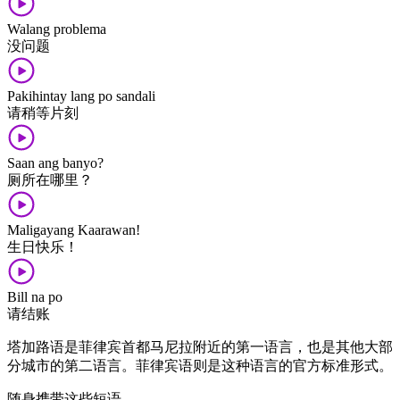
Walang problema
没​问题
Pakihintay lang po sandali
请​稍等​片刻
Saan ang banyo?
厕所​在​哪里？
Maligayang Kaarawan!
生日​快乐！
Bill na po
请​结账
塔加​路语​是​菲律宾​首都​马尼拉​附近​的​第一​语言​，​也​是​其他​大部
分​城市​的​第二语言​。​菲律宾语​则​是​这种​语言​的​官方​标准​形式​。
随身携带​这些​短语