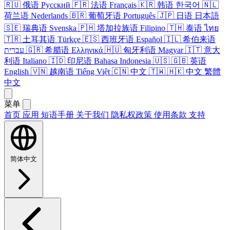
🇷🇺
俄语
Русский
🇫🇷
法语
Français
🇰🇷
韩语
한국어
🇳🇱
荷兰语
Nederlands
🇧🇷
葡萄牙语
Português
🇯🇵
日语
日本語
🇸🇪
瑞典语
Svenska
🇵🇭
塔​加拉​族语
Filipino
🇹🇭
泰语
ไทย
🇹🇷
土耳其语
Türkçe
🇪🇸
西班牙语
Español
🇮🇱
希伯来语
עברית
🇬🇷
希腊语
Ελληνικά
🇭🇺
匈牙利语
Magyar
🇮🇹
意大
利语
Italiano
🇮🇩
印尼语
Bahasa Indonesia
🇺🇸
🇬🇧
英语
English
🇻🇳
越南语
Tiếng Việt
🇨🇳
中文
🇹🇼
🇭🇰
中文
繁體
中文
菜单
首页
应用
短语​手册
关于​我们
隐私权政策
使用条款
支持
简体中文