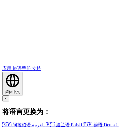
应用
短语​手册
支持
简体中文
×
将​语言​更换​为​：
🇸🇦
阿拉伯语
العربية
🇵🇱
波兰语
Polski
🇩🇪
德语
Deutsch