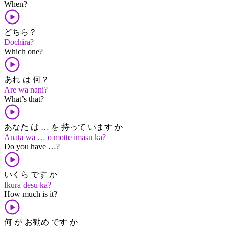
When?
どちら？
Dochira?
Which one?
あれ は 何？
Are wa nani?
What’s that?
あなた は … を 持って います か
Anata wa … o motte imasu ka?
Do you have …?
いくら です か
Ikura desu ka?
How much is it?
何 が お勧め です か