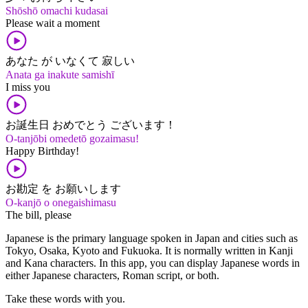
Shōshō omachi kudasai
Please wait a moment
あなた が いなくて 寂しい
Anata ga inakute samishī
I miss you
お誕生日 おめでとう ございます！
O-tanjōbi omedetō gozaimasu!
Happy Birthday!
お勘定 を お願いします
O-kanjō o onegaishimasu
The bill, please
Japanese is the primary language spoken in Japan and cities such as
Tokyo, Osaka, Kyoto and Fukuoka. It is normally written in Kanji
and Kana characters. In this app, you can display Japanese words in
either Japanese characters, Roman script, or both.
Take these words with you.