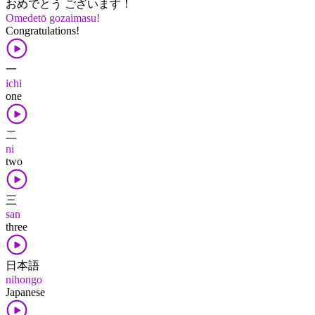
おめでとう ございます！
Omedetō gozaimasu!
Congratulations!
一
ichi
one
二
ni
two
三
san
three
日本語
nihongo
Japanese