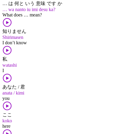
… は 何と いう 意味 です か
… wa nanto iu imi desu ka?
What does … mean?
知りません
Shirimasen
I don’t know
私
watashi
I
あなた / 君
anata / kimi
you
ここ
koko
here