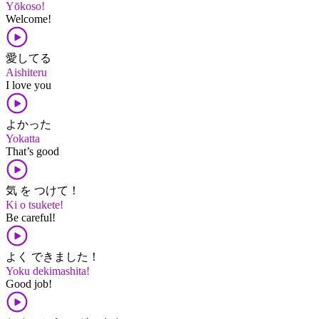
Yōkoso!
Welcome!
愛してる
Aishiteru
I love you
よかった
Yokatta
That’s good
気 を つけて！
Ki o tsukete!
Be careful!
よく できました！
Yoku dekimashita!
Good job!