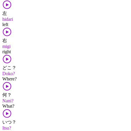
左
hidari
left
右
migi
right
どこ？
Doko?
Where?
何？
Nani?
What?
いつ？
Itsu?