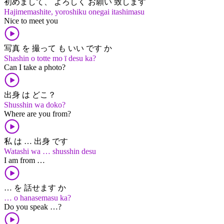
初めまして、 よろしく お願い 致します
Hajimemashite, yoroshiku onegai itashimasu
Nice to meet you
写真 を 撮って も いい です か
Shashin o totte mo ī desu ka?
Can I take a photo?
出身 は どこ？
Shusshin wa doko?
Where are you from?
私 は … 出身 です
Watashi wa … shusshin desu
I am from …
… を 話せます か
… o hanasemasu ka?
Do you speak …?