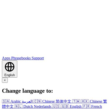
Apps
Phrasebooks
Support
English
×
Change language to:
🇸🇦
Arabic
العربية
🇨🇳
Chinese
简体中文
🇹🇼
🇭🇰
Chinese
繁
體中文
🇳🇱
Dutch
Nederlands
🇺🇸
🇬🇧
English
🇫🇷
French