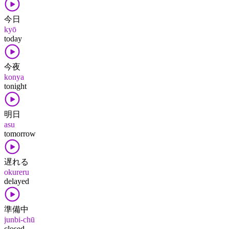
今日
kyō
today
今夜
konya
tonight
明日
asu
tomorrow
遅れる
okureru
delayed
準備中
junbi-chū
closed