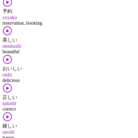
予約
yoyaku
reservation, booking
美しい
utsukushī
beautiful
おいしい
oishī
delicious
正しい
tadashī
correct
嬉しい
ureshī
happy