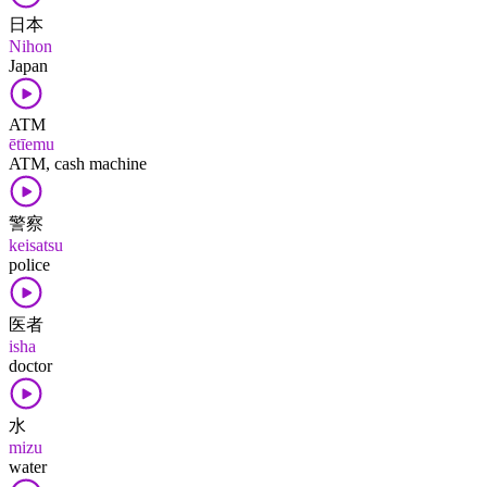
日本
Nihon
Japan
ATM
ētīemu
ATM, cash machine
警察
keisatsu
police
医者
isha
doctor
水
mizu
water