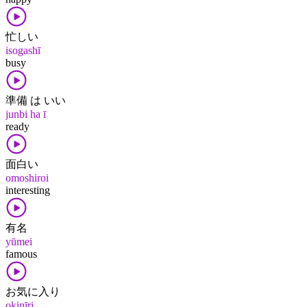
忙しい
isogashī
busy
準備 は いい
junbi ha ī
ready
面白い
omoshiroi
interesting
有名
yūmei
famous
お気に入り
okinīri