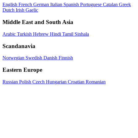
English
French
German
Italian
Spanish
Portuguese
Catalan
Greek
Dutch
Irish Gaelic
Middle East and South Asia
Arabic
Turkish
Hebrew
Hindi
Tamil
Sinhala
Scandanavia
Norwegian
Swedish
Danish
Finnish
Eastern Europe
Russian
Polish
Czech
Hungarian
Croatian
Romanian