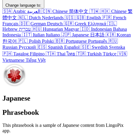
Change language to:
🇸🇦
Arabic
العربية
🇨🇳
Chinese
简体中文
🇹🇼
🇭🇰
Chinese
繁
體中文
🇳🇱
Dutch
Nederlands
🇺🇸
🇬🇧
English
🇫🇷
French
Français
🇩🇪
German
Deutsch
🇬🇷
Greek
Ελληνικά
🇮🇱
Hebrew
עברית
🇭🇺
Hungarian
Magyar
🇮🇩
Indonesian
Bahasa
Indonesia
🇮🇹
Italian
Italiano
🇯🇵
Japanese
日本語
🇰🇷
Korean
한국어
🇵🇱
Polish
Polski
🇧🇷
Portuguese
Português
🇷🇺
Russian
Русский
🇪🇸
Spanish
Español
🇸🇪
Swedish
Svenska
🇵🇭
Tagalog
Filipino
🇹🇭
Thai
ไทย
🇹🇷
Turkish
Türkçe
🇻🇳
Vietnamese
Tiếng Việt
Japanese
Phrasebook
This phrasebook is a sample of Japanese content from LingoPix
app.