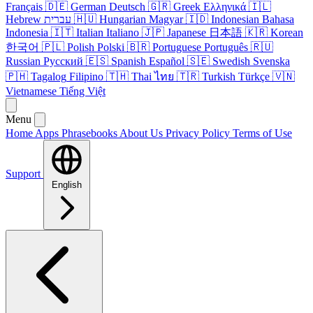
Français
🇩🇪
German
Deutsch
🇬🇷
Greek
Ελληνικά
🇮🇱
Hebrew
עברית
🇭🇺
Hungarian
Magyar
🇮🇩
Indonesian
Bahasa
Indonesia
🇮🇹
Italian
Italiano
🇯🇵
Japanese
日本語
🇰🇷
Korean
한국어
🇵🇱
Polish
Polski
🇧🇷
Portuguese
Português
🇷🇺
Russian
Русский
🇪🇸
Spanish
Español
🇸🇪
Swedish
Svenska
🇵🇭
Tagalog
Filipino
🇹🇭
Thai
ไทย
🇹🇷
Turkish
Türkçe
🇻🇳
Vietnamese
Tiếng Việt
Menu
Home
Apps
Phrasebooks
About Us
Privacy Policy
Terms of Use
Support
English