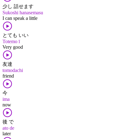
少し 話せます
Sukoshi hanasemasu
I can speak a little
とても いい
Totemo ī
Very good
友達
tomodachi
friend
今
ima
now
後 で
ato de
later