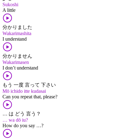
Sukoshi
A little
分かりました
Wakarimashita
I understand
分かりません
Wakarimasen
I don’t understand
もう 一度 言って 下さい
Mō ichido itte kudasai
Can you repeat that, please?
… は どう 言う？
… wa dō iu?
How do you say …?