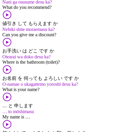
Nani ga osusume desu ka?
What do you recommend?
値引き して もらえます か
Nebiki shite moraemasu ka?
Can you give me a discount?
お手洗い は どこ です か
Otearai wa doko desu ka?
Where is the bathroom (toilet)?
お名前 を 伺っても よろしい です か
O-namae o ukagattemo yoroshī desu ka?
What is your name?
… と 申します
… to mōshimasu
My name is …