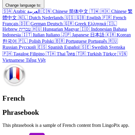
Change language to:
🇸🇦
Arabic
العربية
🇨🇳
Chinese
简体中文
🇹🇼
🇭🇰
Chinese
繁
體中文
🇳🇱
Dutch
Nederlands
🇺🇸
🇬🇧
English
🇫🇷
French
Français
🇩🇪
German
Deutsch
🇬🇷
Greek
Ελληνικά
🇮🇱
Hebrew
עברית
🇭🇺
Hungarian
Magyar
🇮🇩
Indonesian
Bahasa
Indonesia
🇮🇹
Italian
Italiano
🇯🇵
Japanese
日本語
🇰🇷
Korean
한국어
🇵🇱
Polish
Polski
🇧🇷
Portuguese
Português
🇷🇺
Russian
Русский
🇪🇸
Spanish
Español
🇸🇪
Swedish
Svenska
🇵🇭
Tagalog
Filipino
🇹🇭
Thai
ไทย
🇹🇷
Turkish
Türkçe
🇻🇳
Vietnamese
Tiếng Việt
French
Phrasebook
This phrasebook is a sample of French content from LingoPix app.