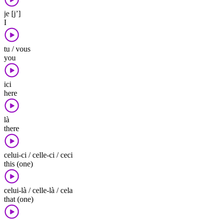
je [j’]
I
tu / vous
you
ici
here
là
there
celui-ci / celle-ci / ceci
this (one)
celui-là / celle-là / cela
that (one)