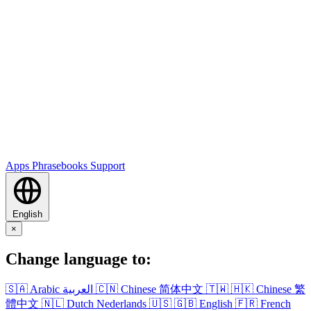
Apps
Phrasebooks
Support
English
×
Change language to:
🇸🇦
Arabic
العربية
🇨🇳
Chinese
简体中文
🇹🇼
🇭🇰
Chinese
繁
體中文
🇳🇱
Dutch
Nederlands
🇺🇸
🇬🇧
English
🇫🇷
French