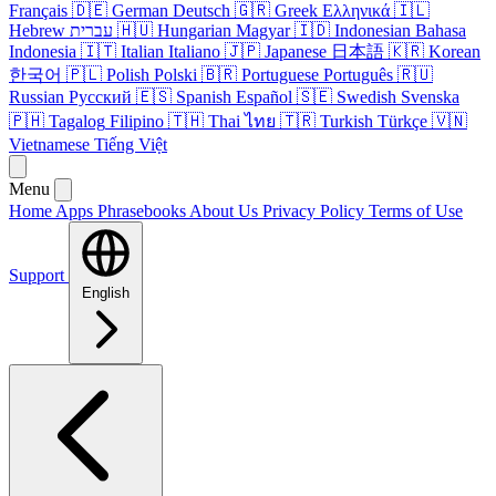
Français
🇩🇪
German
Deutsch
🇬🇷
Greek
Ελληνικά
🇮🇱
Hebrew
עברית
🇭🇺
Hungarian
Magyar
🇮🇩
Indonesian
Bahasa
Indonesia
🇮🇹
Italian
Italiano
🇯🇵
Japanese
日本語
🇰🇷
Korean
한국어
🇵🇱
Polish
Polski
🇧🇷
Portuguese
Português
🇷🇺
Russian
Русский
🇪🇸
Spanish
Español
🇸🇪
Swedish
Svenska
🇵🇭
Tagalog
Filipino
🇹🇭
Thai
ไทย
🇹🇷
Turkish
Türkçe
🇻🇳
Vietnamese
Tiếng Việt
Menu
Home
Apps
Phrasebooks
About Us
Privacy Policy
Terms of Use
Support
English