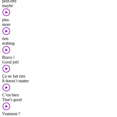
peut-être
maybe
plus
more
rien
nothing
Bravo !
Good job!
Ça ne fait rien
It doesn’t matter
C’est bien
That’s good
Vraiment ?