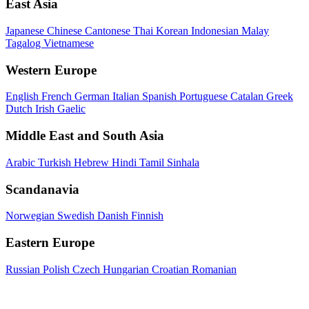
East Asia
Japanese
Chinese
Cantonese
Thai
Korean
Indonesian
Malay
Tagalog
Vietnamese
Western Europe
English
French
German
Italian
Spanish
Portuguese
Catalan
Greek
Dutch
Irish Gaelic
Middle East and South Asia
Arabic
Turkish
Hebrew
Hindi
Tamil
Sinhala
Scandanavia
Norwegian
Swedish
Danish
Finnish
Eastern Europe
Russian
Polish
Czech
Hungarian
Croatian
Romanian