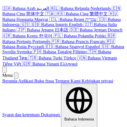
🇸🇦
Bahasa Arab
العربية
🇳🇱
Bahasa Belanda
Nederlands
🇨🇳
Bahasa Cina
简体中文
🇹🇼
🇭🇰
Bahasa Cina
繁體中文
🇭🇺
Bahasa Hongaria
Magyar
🇮🇱
Bahasa Ibrani
עברית
🇮🇩
Bahasa
Indonesia
🇺🇸
🇬🇧
Bahasa Inggris
English
🇮🇹
Bahasa Italia
Italiano
🇯🇵
Bahasa Jepang
日本語
🇩🇪
Bahasa Jerman
Deutsch
🇰🇷
Bahasa Korea
한국어
🇵🇱
Bahasa Polandia
Polski
🇧🇷
Bahasa Portugis
Português
🇫🇷
Bahasa Prancis
Français
🇷🇺
Bahasa Rusia
Русский
🇪🇸
Bahasa Spanyol
Español
🇸🇪
Bahasa
Swedia
Svenska
🇵🇭
Bahasa Tagalog
Filipino
🇹🇭
Bahasa
Thailand
ไทย
🇹🇷
Bahasa Turki
Türkçe
🇻🇳
Bahasa Vietnam
Tiếng Việt
🇬🇷
Bahasa Yunani
Ελληνικά
Menu
Beranda
Aplikasi
Buku frasa
Tentang Kami
Kebijakan privasi
Syarat dan ketentuan
Dukungan
Bahasa Indonesia