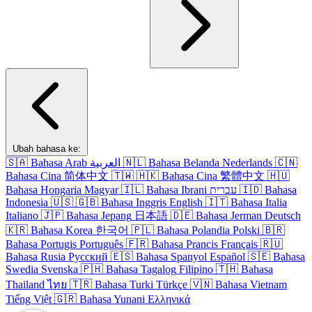
Ubah bahasa ke:
🇸🇦
Bahasa Arab
العربية
🇳🇱
Bahasa Belanda
Nederlands
🇨🇳
Bahasa Cina
简体中文
🇹🇼
🇭🇰
Bahasa Cina
繁體中文
🇭🇺
Bahasa Hongaria
Magyar
🇮🇱
Bahasa Ibrani
עברית
🇮🇩
Bahasa
Indonesia
🇺🇸
🇬🇧
Bahasa Inggris
English
🇮🇹
Bahasa Italia
Italiano
🇯🇵
Bahasa Jepang
日本語
🇩🇪
Bahasa Jerman
Deutsch
🇰🇷
Bahasa Korea
한국어
🇵🇱
Bahasa Polandia
Polski
🇧🇷
Bahasa Portugis
Português
🇫🇷
Bahasa Prancis
Français
🇷🇺
Bahasa Rusia
Русский
🇪🇸
Bahasa Spanyol
Español
🇸🇪
Bahasa
Swedia
Svenska
🇵🇭
Bahasa Tagalog
Filipino
🇹🇭
Bahasa
Thailand
ไทย
🇹🇷
Bahasa Turki
Türkçe
🇻🇳
Bahasa Vietnam
Tiếng Việt
🇬🇷
Bahasa Yunani
Ελληνικά