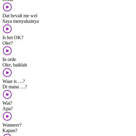
Dat bevalt me wel
Saya menyukainya
Is het OK?
Oke?
In orde
Oke, baiklah
Waar is …?
Di mana …?
Wat?
Apa?
Wanneer?
Kapan?