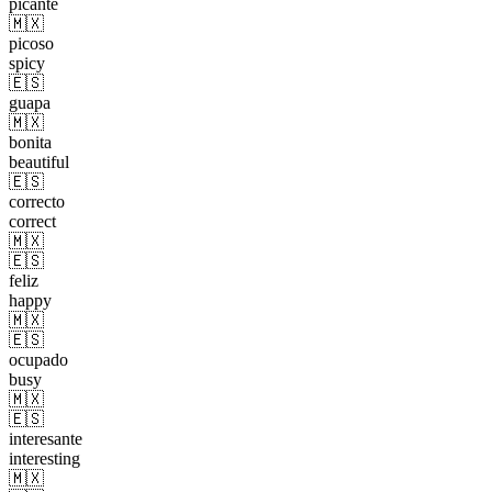
picante
🇲🇽
picoso
spicy
🇪🇸
guapa
🇲🇽
bonita
beautiful
🇪🇸
correcto
correct
🇲🇽
🇪🇸
feliz
happy
🇲🇽
🇪🇸
ocupado
busy
🇲🇽
🇪🇸
interesante
interesting
🇲🇽