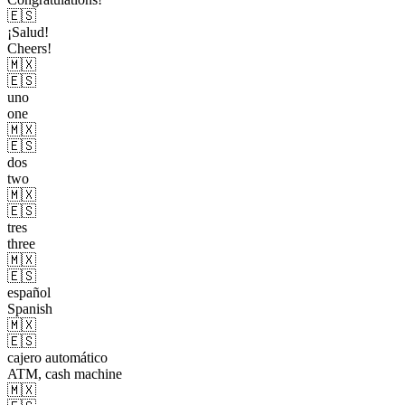
🇪🇸
¡Salud!
Cheers!
🇲🇽
🇪🇸
uno
one
🇲🇽
🇪🇸
dos
two
🇲🇽
🇪🇸
tres
three
🇲🇽
🇪🇸
español
Spanish
🇲🇽
🇪🇸
cajero automático
ATM, cash machine
🇲🇽