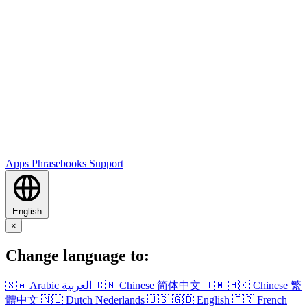
Apps
Phrasebooks
Support
English
×
Change language to:
🇸🇦
Arabic
العربية
🇨🇳
Chinese
简体中文
🇹🇼
🇭🇰
Chinese
繁
體中文
🇳🇱
Dutch
Nederlands
🇺🇸
🇬🇧
English
🇫🇷
French