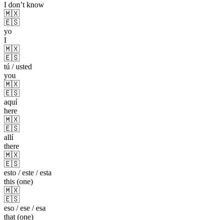
I don’t know
🇲🇽
🇪🇸
yo
I
🇲🇽
🇪🇸
tú / usted
you
🇲🇽
🇪🇸
aquí
here
🇲🇽
🇪🇸
allí
there
🇲🇽
🇪🇸
esto / este / esta
this (one)
🇲🇽
🇪🇸
eso / ese / esa
that (one)