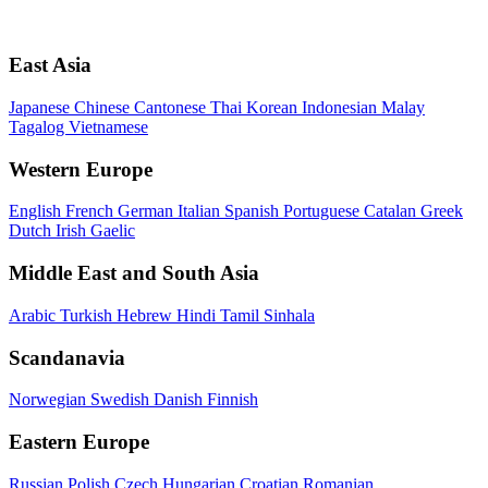
East Asia
Japanese
Chinese
Cantonese
Thai
Korean
Indonesian
Malay
Tagalog
Vietnamese
Western Europe
English
French
German
Italian
Spanish
Portuguese
Catalan
Greek
Dutch
Irish Gaelic
Middle East and South Asia
Arabic
Turkish
Hebrew
Hindi
Tamil
Sinhala
Scandanavia
Norwegian
Swedish
Danish
Finnish
Eastern Europe
Russian
Polish
Czech
Hungarian
Croatian
Romanian