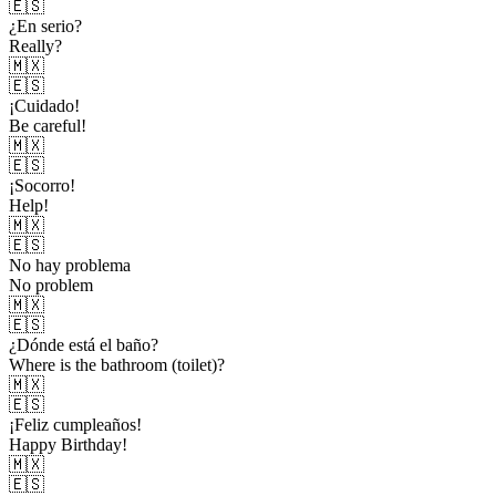
🇪🇸
¿En serio?
Really?
🇲🇽
🇪🇸
¡Cuidado!
Be careful!
🇲🇽
🇪🇸
¡Socorro!
Help!
🇲🇽
🇪🇸
No hay problema
No problem
🇲🇽
🇪🇸
¿Dónde está el baño?
Where is the bathroom (toilet)?
🇲🇽
🇪🇸
¡Feliz cumpleaños!
Happy Birthday!
🇲🇽
🇪🇸