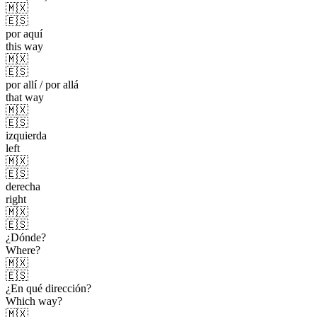
🇲🇽
🇪🇸
por aquí
this way
🇲🇽
🇪🇸
por allí / por allá
that way
🇲🇽
🇪🇸
izquierda
left
🇲🇽
🇪🇸
derecha
right
🇲🇽
🇪🇸
¿Dónde?
Where?
🇲🇽
🇪🇸
¿En qué dirección?
Which way?
🇲🇽