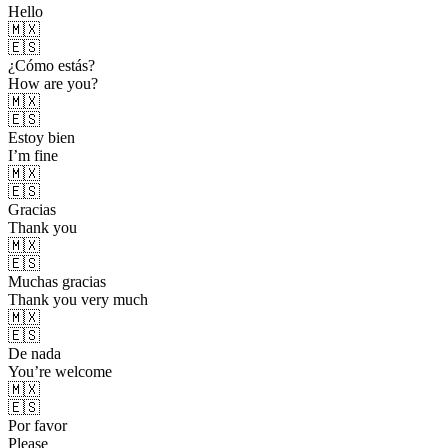
Hello
🇲🇽
🇪🇸
¿Cómo estás?
How are you?
🇲🇽
🇪🇸
Estoy bien
I’m fine
🇲🇽
🇪🇸
Gracias
Thank you
🇲🇽
🇪🇸
Muchas gracias
Thank you very much
🇲🇽
🇪🇸
De nada
You’re welcome
🇲🇽
🇪🇸
Por favor
Please