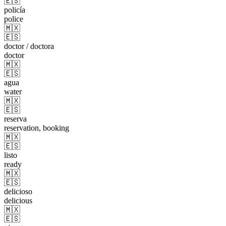
🇪🇸
policía
police
🇲🇽
🇪🇸
doctor / doctora
doctor
🇲🇽
🇪🇸
agua
water
🇲🇽
🇪🇸
reserva
reservation, booking
🇲🇽
🇪🇸
listo
ready
🇲🇽
🇪🇸
delicioso
delicious
🇲🇽
🇪🇸