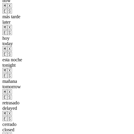
now
🇲🇽
🇪🇸
más tarde
later
🇲🇽
🇪🇸
hoy
today
🇲🇽
🇪🇸
esta noche
tonight
🇲🇽
🇪🇸
mañana
tomorrow
🇲🇽
🇪🇸
retrasado
delayed
🇲🇽
🇪🇸
cerrado
closed