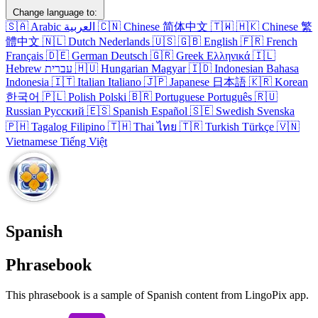
Change language to:
🇸🇦
Arabic
العربية
🇨🇳
Chinese
简体中文
🇹🇼
🇭🇰
Chinese
繁
體中文
🇳🇱
Dutch
Nederlands
🇺🇸
🇬🇧
English
🇫🇷
French
Français
🇩🇪
German
Deutsch
🇬🇷
Greek
Ελληνικά
🇮🇱
Hebrew
עברית
🇭🇺
Hungarian
Magyar
🇮🇩
Indonesian
Bahasa
Indonesia
🇮🇹
Italian
Italiano
🇯🇵
Japanese
日本語
🇰🇷
Korean
한국어
🇵🇱
Polish
Polski
🇧🇷
Portuguese
Português
🇷🇺
Russian
Русский
🇪🇸
Spanish
Español
🇸🇪
Swedish
Svenska
🇵🇭
Tagalog
Filipino
🇹🇭
Thai
ไทย
🇹🇷
Turkish
Türkçe
🇻🇳
Vietnamese
Tiếng Việt
Spanish
Phrasebook
This phrasebook is a sample of Spanish content from LingoPix app.