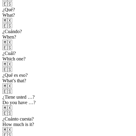
🇪🇸
¿Qué?
What?
🇲🇽
🇪🇸
¿Cuándo?
When?
🇲🇽
🇪🇸
¿Cuál?
Which one?
🇲🇽
🇪🇸
¿Qué es eso?
What’s that?
🇲🇽
🇪🇸
¿Tiene usted …?
Do you have …?
🇲🇽
🇪🇸
¿Cuánto cuesta?
How much is it?
🇲🇽
🇪🇸