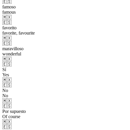
🇪🇸
famoso
famous
🇲🇽
🇪🇸
favorito
favorite, favourite
🇲🇽
🇪🇸
maravilloso
wonderful
🇲🇽
🇪🇸
Sí
Yes
🇲🇽
🇪🇸
No
No
🇲🇽
🇪🇸
Por supuesto
Of course
🇲🇽
🇪🇸