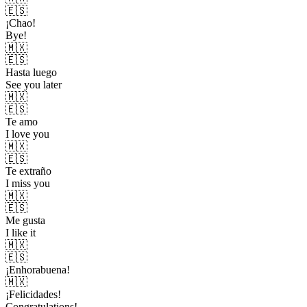
🇪🇸
¡Chao!
Bye!
🇲🇽
🇪🇸
Hasta luego
See you later
🇲🇽
🇪🇸
Te amo
I love you
🇲🇽
🇪🇸
Te extraño
I miss you
🇲🇽
🇪🇸
Me gusta
I like it
🇲🇽
🇪🇸
¡Enhorabuena!
🇲🇽
¡Felicidades!
Congratulations!