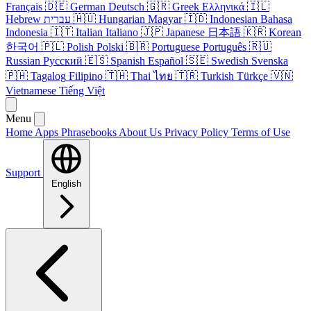
Français
🇩🇪
German
Deutsch
🇬🇷
Greek
Ελληνικά
🇮🇱
Hebrew
עברית
🇭🇺
Hungarian
Magyar
🇮🇩
Indonesian
Bahasa
Indonesia
🇮🇹
Italian
Italiano
🇯🇵
Japanese
日本語
🇰🇷
Korean
한국어
🇵🇱
Polish
Polski
🇧🇷
Portuguese
Português
🇷🇺
Russian
Русский
🇪🇸
Spanish
Español
🇸🇪
Swedish
Svenska
🇵🇭
Tagalog
Filipino
🇹🇭
Thai
ไทย
🇹🇷
Turkish
Türkçe
🇻🇳
Vietnamese
Tiếng Việt
Menu
Home
Apps
Phrasebooks
About Us
Privacy Policy
Terms of Use
Support
English