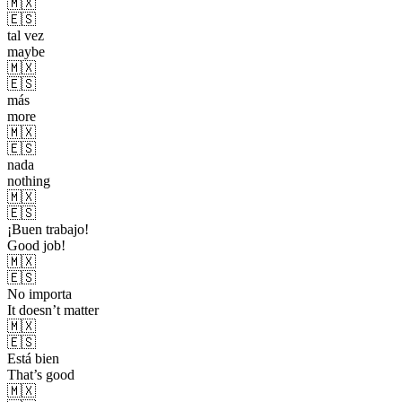
🇲🇽
🇪🇸
tal vez
maybe
🇲🇽
🇪🇸
más
more
🇲🇽
🇪🇸
nada
nothing
🇲🇽
🇪🇸
¡Buen trabajo!
Good job!
🇲🇽
🇪🇸
No importa
It doesn’t matter
🇲🇽
🇪🇸
Está bien
That’s good
🇲🇽