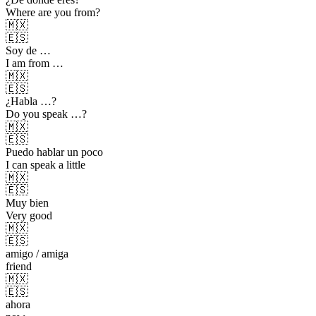
Where are you from?
🇲🇽
🇪🇸
Soy de …
I am from …
🇲🇽
🇪🇸
¿Habla …?
Do you speak …?
🇲🇽
🇪🇸
Puedo hablar un poco
I can speak a little
🇲🇽
🇪🇸
Muy bien
Very good
🇲🇽
🇪🇸
amigo / amiga
friend
🇲🇽
🇪🇸
ahora