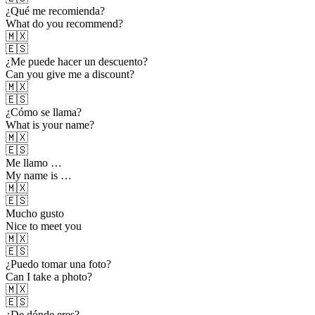
¿Qué me recomienda?
What do you recommend?
🇲🇽
🇪🇸
¿Me puede hacer un descuento?
Can you give me a discount?
🇲🇽
🇪🇸
¿Cómo se llama?
What is your name?
🇲🇽
🇪🇸
Me llamo …
My name is …
🇲🇽
🇪🇸
Mucho gusto
Nice to meet you
🇲🇽
🇪🇸
¿Puedo tomar una foto?
Can I take a photo?
🇲🇽
🇪🇸
¿De dónde eres?