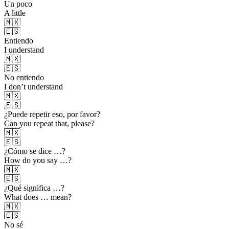
Un poco
A little
🇲🇽
🇪🇸
Entiendo
I understand
🇲🇽
🇪🇸
No entiendo
I don’t understand
🇲🇽
🇪🇸
¿Puede repetir eso, por favor?
Can you repeat that, please?
🇲🇽
🇪🇸
¿Cómo se dice …?
How do you say …?
🇲🇽
🇪🇸
¿Qué significa …?
What does … mean?
🇲🇽
🇪🇸
No sé