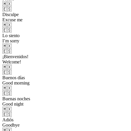
🇲🇽
🇪🇸
Disculpe
Excuse me
🇲🇽
🇪🇸
Lo siento
I’m sorry
🇲🇽
🇪🇸
¡Bienvenidos!
Welcome!
🇲🇽
🇪🇸
Buenos días
Good morning
🇲🇽
🇪🇸
Buenas noches
Good night
🇲🇽
🇪🇸
Adiós
Goodbye
🇲🇽