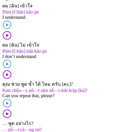
ผม [ฉัน] เข้าใจ
Pŏm [Chăn] kâo jai
I understand
ผม [ฉัน] ไม่ เข้าใจ
Pŏm [Chăn] mâi kâo jai
I don’t understand
คุณ ช่วย พูด ซ้ำ ได้ ไหม ครับ [คะ]?
Kun chûa—y pû—t sám dâ—i măi kráp [ká]?
Can you repeat that, please?
… พูด อย่างไร?
… pû—t yà—ng rai?