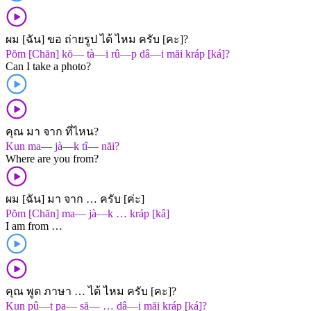
ผม [ฉัน] ขอ ถ่ายรูป ได้ ไหม ครับ [คะ]?
Pŏm [Chăn] kŏ— tà—i rû—p dâ—i măi kráp [ká]?
Can I take a photo?
คุณ มา จาก ที่ไหน?
Kun ma— jà—k tî— năi?
Where are you from?
ผม [ฉัน] มา จาก … ครับ [ค่ะ]
Pŏm [Chăn] ma— jà—k … kráp [kâ]
I am from …
คุณ พูด ภาษา … ได้ ไหม ครับ [คะ]?
Kun pû—t pa— să— … dâ—i măi kráp [ká]?