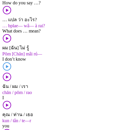
How do you say …?
… แปล ว่า อะไร?
… bplae— wâ— à rai?
What does … mean?
ผม [ฉัน] ไม่ รู้
Pŏm [Chăn] mâi rú—
I don’t know
ฉัน / ผม / เรา
chăn / pŏm / rao
I
คุณ / ท่าน / เธอ
kun / tân / te—r
you