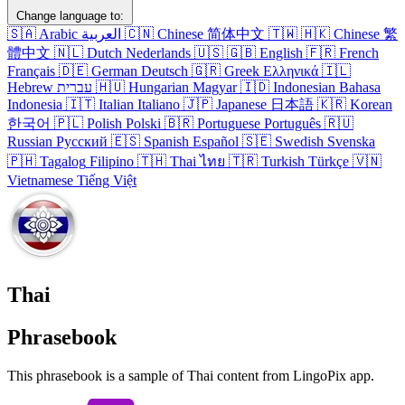
Change language to:
🇸🇦
Arabic
العربية
🇨🇳
Chinese
简体中文
🇹🇼
🇭🇰
Chinese
繁
體中文
🇳🇱
Dutch
Nederlands
🇺🇸
🇬🇧
English
🇫🇷
French
Français
🇩🇪
German
Deutsch
🇬🇷
Greek
Ελληνικά
🇮🇱
Hebrew
עברית
🇭🇺
Hungarian
Magyar
🇮🇩
Indonesian
Bahasa
Indonesia
🇮🇹
Italian
Italiano
🇯🇵
Japanese
日本語
🇰🇷
Korean
한국어
🇵🇱
Polish
Polski
🇧🇷
Portuguese
Português
🇷🇺
Russian
Русский
🇪🇸
Spanish
Español
🇸🇪
Swedish
Svenska
🇵🇭
Tagalog
Filipino
🇹🇭
Thai
ไทย
🇹🇷
Turkish
Türkçe
🇻🇳
Vietnamese
Tiếng Việt
Thai
Phrasebook
This phrasebook is a sample of Thai content from LingoPix app.