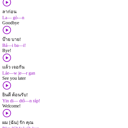
ลาก่อน
La— gò—n
Goodbye
บ๊าย บาย!
Bá—i ba—i!
Bye!
แล้ว เจอกัน
Láe—w je—r gan
See you later
ยินดี ต้อนรับ!
Yin di— dtô—n ráp!
Welcome!
ผม [ฉัน] รัก คุณ