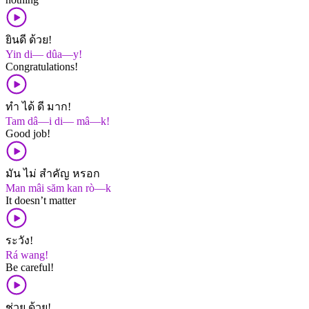
ยินดี ด้วย!
Yin di— dûa—y!
Congratulations!
ทำ ได้ ดี มาก!
Tam dâ—i di— mâ—k!
Good job!
มัน ไม่ สำคัญ หรอก
Man mâi săm kan rò—k
It doesn’t matter
ระวัง!
Rá wang!
Be careful!
ช่วย ด้วย!