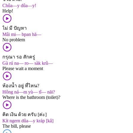
Chûa—y dûa—y!
Help!
ไม่ มี ปัญหา
Mâi mi— bpan hă—
No problem
กรุณา รอ สักครู่
Gà rú na— ro— sàk krû—
Please wait a moment
ห้องน้ำ อยู่ ที่ไหน?
Hông ná—m yù— tî— năi?
Where is the bathroom (toilet)?
คิด เงิน ด้วย ครับ [ค่ะ]
Kít ngern dûa—y kráp [kâ]
The bill, please