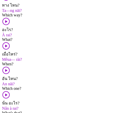
ทาง ไหน?
Ta—ng năi?
Which way?
อะไร?
À rai?
What?
เมื่อไหร่?
Mêua— rài?
When?
อัน ไหน?
An năi?
Which one?
นั่น อะไร?
Nân à rai?
What’s that?