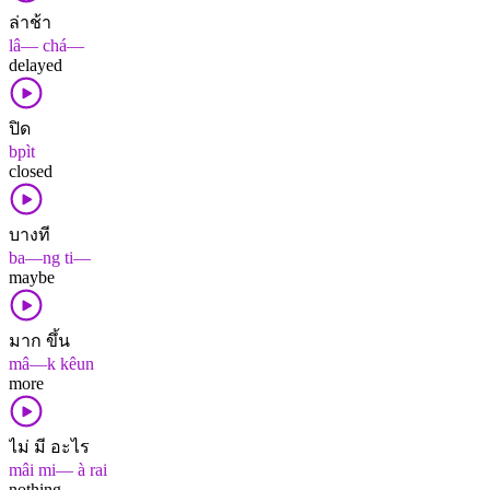
ล่าช้า
lâ— chá—
delayed
ปิด
bpìt
closed
บางที
ba—ng ti—
maybe
มาก ขึ้น
mâ—k kêun
more
ไม่ มี อะไร
mâi mi— à rai
nothing