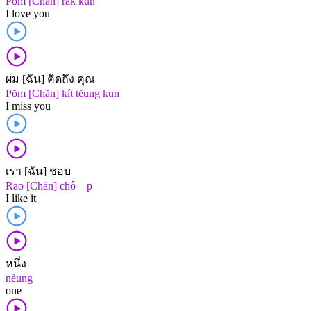
Pŏm [Chăn] rák kun
I love you
ผม [ฉัน] คิดถึง คุณ
Pŏm [Chăn] kít tĕung kun
I miss you
เรา [ฉัน] ชอบ
Rao [Chăn] chô—p
I like it
หนึ่ง
nèung
one