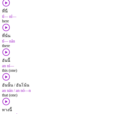
ที่นี่
tî— nî—
here
ที่นั่น
tî— nân
there
อันนี้
an ní—
this (one)
อันนั้น / อันโน้น
an nán / an nó—n
that (one)
ทางนี้