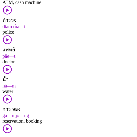
ATM, cash machine
ตำรวจ
dtam rùa—t
police
แพทย์
pâe—t
doctor
น้ำ
ná—m
water
การ จอง
ga—n jo—ng
reservation, booking