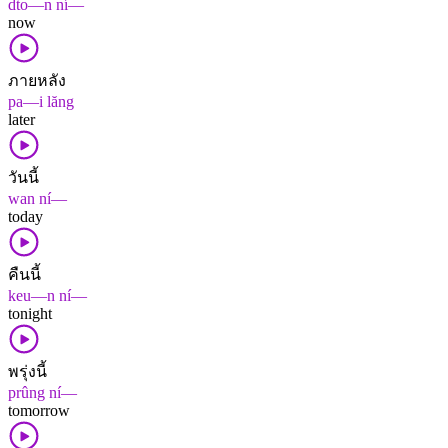
dto—n ní—
now
ภายหลัง
pa—i lăng
later
วันนี้
wan ní—
today
คืนนี้
keu—n ní—
tonight
พรุ่งนี้
prûng ní—
tomorrow