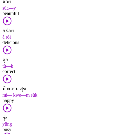
สวย
sŭa—y
beautiful
อร่อย
à ròi
delicious
ถูก
tù—k
correct
มี ความ สุข
mi— kwa—m sùk
happy
ยุ่ง
yûng
busy