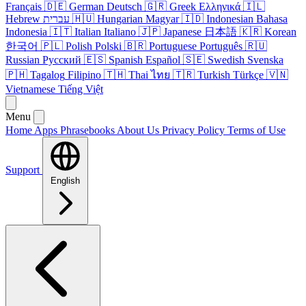
Français
🇩🇪
German
Deutsch
🇬🇷
Greek
Ελληνικά
🇮🇱
Hebrew
עברית
🇭🇺
Hungarian
Magyar
🇮🇩
Indonesian
Bahasa
Indonesia
🇮🇹
Italian
Italiano
🇯🇵
Japanese
日本語
🇰🇷
Korean
한국어
🇵🇱
Polish
Polski
🇧🇷
Portuguese
Português
🇷🇺
Russian
Русский
🇪🇸
Spanish
Español
🇸🇪
Swedish
Svenska
🇵🇭
Tagalog
Filipino
🇹🇭
Thai
ไทย
🇹🇷
Turkish
Türkçe
🇻🇳
Vietnamese
Tiếng Việt
Menu
Home
Apps
Phrasebooks
About Us
Privacy Policy
Terms of Use
Support
English