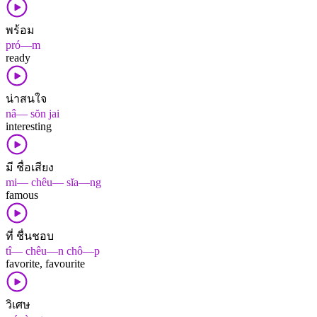
พร้อม
pró—m
ready
น่าสนใจ
nâ— sŏn jai
interesting
มี ชื่อเสียง
mi— chêu— sĭa—ng
famous
ที่ ชื่นชอบ
tî— chêu—n chô—p
favorite, favourite
วิเศษ