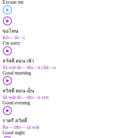
Excuse me
ขอโทษ
Kŏ— tô—t
I’m sorry
สวัสดี ตอน เช้า
Sà wàt di— dto—n chá—o
Good morning
สวัสดี ตอน เย็น
Sà wàt di— dto—n yen
Good evening
ราตรี สวัสดิ์
Ra— dtri— sà wàt
Good night