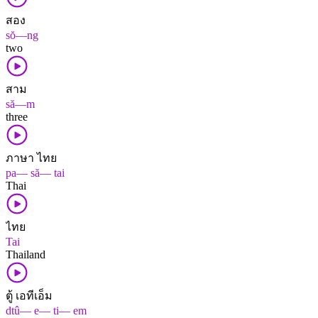
สอง
sŏ—ng
two
สาม
să—m
three
ภาษา ไทย
pa— să— tai
Thai
ไทย
Tai
Thailand
ตู้ เอทีเอ็ม
dtû— e— ti— em