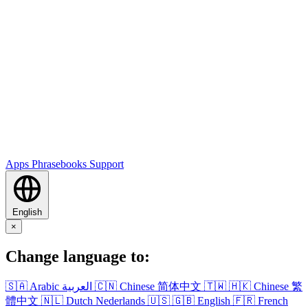
Apps
Phrasebooks
Support
English
×
Change language to:
🇸🇦
Arabic
العربية
🇨🇳
Chinese
简体中文
🇹🇼
🇭🇰
Chinese
繁
體中文
🇳🇱
Dutch
Nederlands
🇺🇸
🇬🇧
English
🇫🇷
French