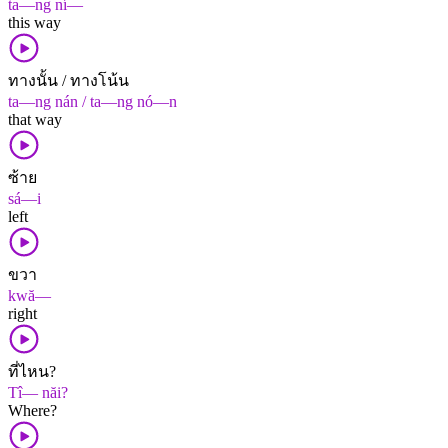
ta—ng ní—
this way
ทางนั้น / ทางโน้น
ta—ng nán / ta—ng nó—n
that way
ซ้าย
sá—i
left
ขวา
kwă—
right
ที่ไหน?
Tî— năi?
Where?