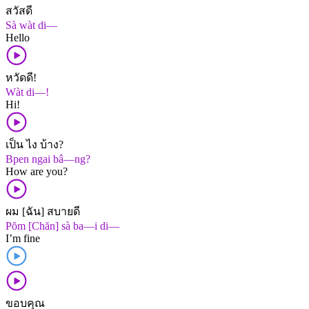
สวัสดี
Sà wàt di—
Hello
หวัดดี!
Wàt di—!
Hi!
เป็น ไง บ้าง?
Bpen ngai bâ—ng?
How are you?
ผม [ฉัน] สบายดี
Pŏm [Chăn] sà ba—i di—
I’m fine
ขอบคุณ