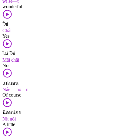
wí sè—t
wonderful
ใช่
Châi
Yes
ไม่ ใช่
Mâi châi
No
แน่นอน
Nâe— no—n
Of course
นิดหน่อย
Nít nòi
A little