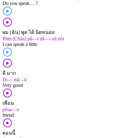
Do you speak …?
ผม [ฉัน] พูด ได้ นิดหน่อย
Pŏm [Chăn] pû—t dâ—i nít nòi
I can speak a little
ดี มาก
Di— mâ—k
Very good
เพื่อน
pêua—n
friend
ตอนนี้