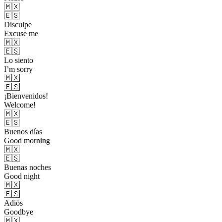
🇲🇽
🇪🇸
Disculpe
Excuse me
🇲🇽
🇪🇸
Lo siento
I’m sorry
🇲🇽
🇪🇸
¡Bienvenidos!
Welcome!
🇲🇽
🇪🇸
Buenos días
Good morning
🇲🇽
🇪🇸
Buenas noches
Good night
🇲🇽
🇪🇸
Adiós
Goodbye
🇲🇽