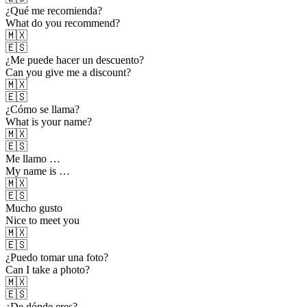
¿Qué me recomienda?
What do you recommend?
🇲🇽
🇪🇸
¿Me puede hacer un descuento?
Can you give me a discount?
🇲🇽
🇪🇸
¿Cómo se llama?
What is your name?
🇲🇽
🇪🇸
Me llamo …
My name is …
🇲🇽
🇪🇸
Mucho gusto
Nice to meet you
🇲🇽
🇪🇸
¿Puedo tomar una foto?
Can I take a photo?
🇲🇽
🇪🇸
¿De dónde eres?