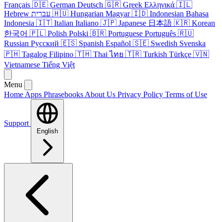
Français
🇩🇪
German
Deutsch
🇬🇷
Greek
Ελληνικά
🇮🇱
Hebrew
עברית
🇭🇺
Hungarian
Magyar
🇮🇩
Indonesian
Bahasa
Indonesia
🇮🇹
Italian
Italiano
🇯🇵
Japanese
日本語
🇰🇷
Korean
한국어
🇵🇱
Polish
Polski
🇧🇷
Portuguese
Português
🇷🇺
Russian
Русский
🇪🇸
Spanish
Español
🇸🇪
Swedish
Svenska
🇵🇭
Tagalog
Filipino
🇹🇭
Thai
ไทย
🇹🇷
Turkish
Türkçe
🇻🇳
Vietnamese
Tiếng Việt
Menu
Home
Apps
Phrasebooks
About Us
Privacy Policy
Terms of Use
Support
English