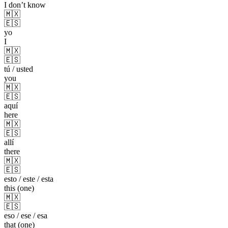
I don’t know
🇲🇽
🇪🇸
yo
I
🇲🇽
🇪🇸
tú / usted
you
🇲🇽
🇪🇸
aquí
here
🇲🇽
🇪🇸
allí
there
🇲🇽
🇪🇸
esto / este / esta
this (one)
🇲🇽
🇪🇸
eso / ese / esa
that (one)