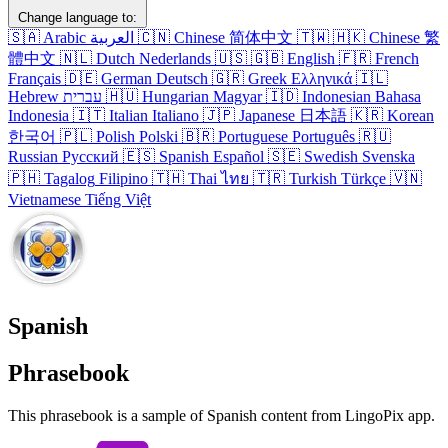
Change language to:
🇸🇦
Arabic
العربية
🇨🇳
Chinese
简体中文
🇹🇼
🇭🇰
Chinese
繁
體中文
🇳🇱
Dutch
Nederlands
🇺🇸
🇬🇧
English
🇫🇷
French
Français
🇩🇪
German
Deutsch
🇬🇷
Greek
Ελληνικά
🇮🇱
Hebrew
עברית
🇭🇺
Hungarian
Magyar
🇮🇩
Indonesian
Bahasa
Indonesia
🇮🇹
Italian
Italiano
🇯🇵
Japanese
日本語
🇰🇷
Korean
한국어
🇵🇱
Polish
Polski
🇧🇷
Portuguese
Português
🇷🇺
Russian
Русский
🇪🇸
Spanish
Español
🇸🇪
Swedish
Svenska
🇵🇭
Tagalog
Filipino
🇹🇭
Thai
ไทย
🇹🇷
Turkish
Türkçe
🇻🇳
Vietnamese
Tiếng Việt
Spanish
Phrasebook
This phrasebook is a sample of Spanish content from LingoPix app.