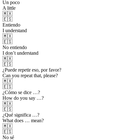
Un poco
A little
🇲🇽
🇪🇸
Entiendo
I understand
🇲🇽
🇪🇸
No entiendo
I don’t understand
🇲🇽
🇪🇸
¿Puede repetir eso, por favor?
Can you repeat that, please?
🇲🇽
🇪🇸
¿Cómo se dice …?
How do you say …?
🇲🇽
🇪🇸
¿Qué significa …?
What does … mean?
🇲🇽
🇪🇸
No sé