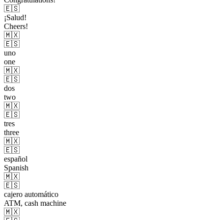
🇪🇸
¡Salud!
Cheers!
🇲🇽
🇪🇸
uno
one
🇲🇽
🇪🇸
dos
two
🇲🇽
🇪🇸
tres
three
🇲🇽
🇪🇸
español
Spanish
🇲🇽
🇪🇸
cajero automático
ATM, cash machine
🇲🇽