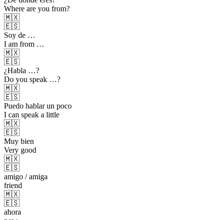
Where are you from?
🇲🇽
🇪🇸
Soy de …
I am from …
🇲🇽
🇪🇸
¿Habla …?
Do you speak …?
🇲🇽
🇪🇸
Puedo hablar un poco
I can speak a little
🇲🇽
🇪🇸
Muy bien
Very good
🇲🇽
🇪🇸
amigo / amiga
friend
🇲🇽
🇪🇸
ahora