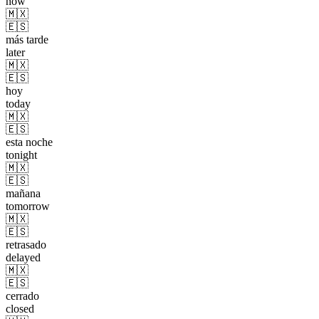
now
🇲🇽
🇪🇸
más tarde
later
🇲🇽
🇪🇸
hoy
today
🇲🇽
🇪🇸
esta noche
tonight
🇲🇽
🇪🇸
mañana
tomorrow
🇲🇽
🇪🇸
retrasado
delayed
🇲🇽
🇪🇸
cerrado
closed