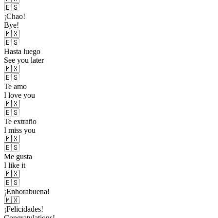
🇪🇸
¡Chao!
Bye!
🇲🇽
🇪🇸
Hasta luego
See you later
🇲🇽
🇪🇸
Te amo
I love you
🇲🇽
🇪🇸
Te extraño
I miss you
🇲🇽
🇪🇸
Me gusta
I like it
🇲🇽
🇪🇸
¡Enhorabuena!
🇲🇽
¡Felicidades!
Congratulations!