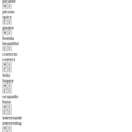
picante
🇲🇽
picoso
spicy
🇪🇸
guapa
🇲🇽
bonita
beautiful
🇪🇸
correcto
correct
🇲🇽
🇪🇸
feliz
happy
🇲🇽
🇪🇸
ocupado
busy
🇲🇽
🇪🇸
interesante
interesting
🇲🇽