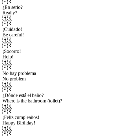
🇪🇸
¿En serio?
Really?
🇲🇽
🇪🇸
¡Cuidado!
Be careful!
🇲🇽
🇪🇸
¡Socorro!
Help!
🇲🇽
🇪🇸
No hay problema
No problem
🇲🇽
🇪🇸
¿Dónde está el baño?
Where is the bathroom (toilet)?
🇲🇽
🇪🇸
¡Feliz cumpleaños!
Happy Birthday!
🇲🇽
🇪🇸