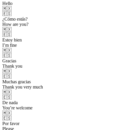
Hello
🇲🇽
🇪🇸
¿Cómo estás?
How are you?
🇲🇽
🇪🇸
Estoy bien
I’m fine
🇲🇽
🇪🇸
Gracias
Thank you
🇲🇽
🇪🇸
Muchas gracias
Thank you very much
🇲🇽
🇪🇸
De nada
You’re welcome
🇲🇽
🇪🇸
Por favor
Please