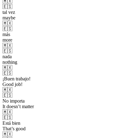
🇲🇽
🇪🇸
tal vez
maybe
🇲🇽
🇪🇸
más
more
🇲🇽
🇪🇸
nada
nothing
🇲🇽
🇪🇸
¡Buen trabajo!
Good job!
🇲🇽
🇪🇸
No importa
It doesn’t matter
🇲🇽
🇪🇸
Está bien
That’s good
🇲🇽