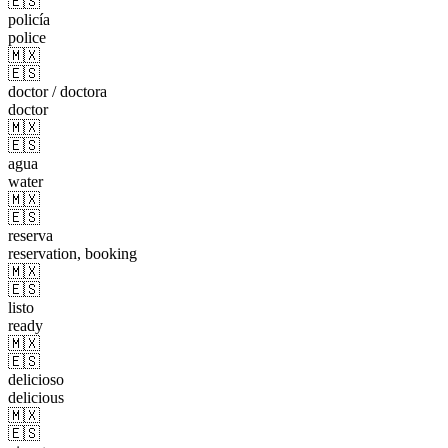
🇪🇸
policía
police
🇲🇽
🇪🇸
doctor / doctora
doctor
🇲🇽
🇪🇸
agua
water
🇲🇽
🇪🇸
reserva
reservation, booking
🇲🇽
🇪🇸
listo
ready
🇲🇽
🇪🇸
delicioso
delicious
🇲🇽
🇪🇸