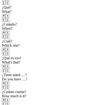
🇪🇸
¿Qué?
What?
🇲🇽
🇪🇸
¿Cuándo?
When?
🇲🇽
🇪🇸
¿Cuál?
Which one?
🇲🇽
🇪🇸
¿Qué es eso?
What’s that?
🇲🇽
🇪🇸
¿Tiene usted …?
Do you have …?
🇲🇽
🇪🇸
¿Cuánto cuesta?
How much is it?
🇲🇽
🇪🇸