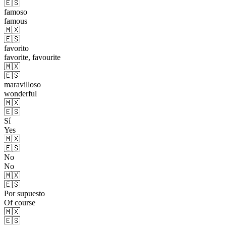
🇪🇸
famoso
famous
🇲🇽
🇪🇸
favorito
favorite, favourite
🇲🇽
🇪🇸
maravilloso
wonderful
🇲🇽
🇪🇸
Sí
Yes
🇲🇽
🇪🇸
No
No
🇲🇽
🇪🇸
Por supuesto
Of course
🇲🇽
🇪🇸