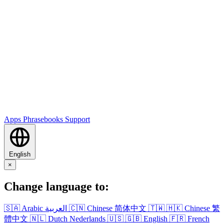
Apps
Phrasebooks
Support
English
×
Change language to:
🇸🇦
Arabic
العربية
🇨🇳
Chinese
简体中文
🇹🇼
🇭🇰
Chinese
繁
體中文
🇳🇱
Dutch
Nederlands
🇺🇸
🇬🇧
English
🇫🇷
French