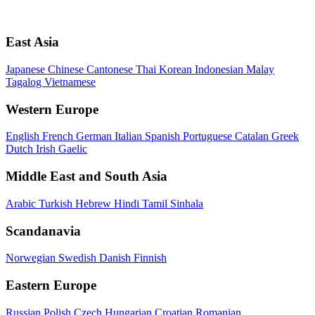
East Asia
Japanese
Chinese
Cantonese
Thai
Korean
Indonesian
Malay
Tagalog
Vietnamese
Western Europe
English
French
German
Italian
Spanish
Portuguese
Catalan
Greek
Dutch
Irish Gaelic
Middle East and South Asia
Arabic
Turkish
Hebrew
Hindi
Tamil
Sinhala
Scandanavia
Norwegian
Swedish
Danish
Finnish
Eastern Europe
Russian
Polish
Czech
Hungarian
Croatian
Romanian