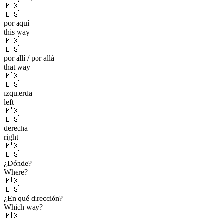
🇲🇽
🇪🇸
por aquí
this way
🇲🇽
🇪🇸
por allí / por allá
that way
🇲🇽
🇪🇸
izquierda
left
🇲🇽
🇪🇸
derecha
right
🇲🇽
🇪🇸
¿Dónde?
Where?
🇲🇽
🇪🇸
¿En qué dirección?
Which way?
🇲🇽