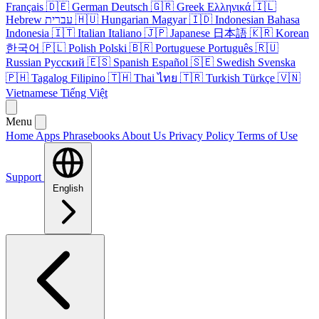
Français
🇩🇪
German
Deutsch
🇬🇷
Greek
Ελληνικά
🇮🇱
Hebrew
עברית
🇭🇺
Hungarian
Magyar
🇮🇩
Indonesian
Bahasa
Indonesia
🇮🇹
Italian
Italiano
🇯🇵
Japanese
日本語
🇰🇷
Korean
한국어
🇵🇱
Polish
Polski
🇧🇷
Portuguese
Português
🇷🇺
Russian
Русский
🇪🇸
Spanish
Español
🇸🇪
Swedish
Svenska
🇵🇭
Tagalog
Filipino
🇹🇭
Thai
ไทย
🇹🇷
Turkish
Türkçe
🇻🇳
Vietnamese
Tiếng Việt
Menu
Home
Apps
Phrasebooks
About Us
Privacy Policy
Terms of Use
Support
English