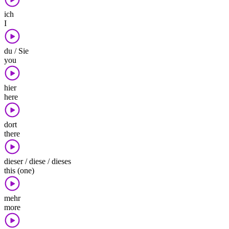
ich
I
du / Sie
you
hier
here
dort
there
dieser / diese / dieses
this (one)
mehr
more