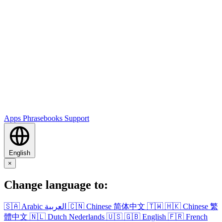
Apps
Phrasebooks
Support
English
×
Change language to:
🇸🇦
Arabic
العربية
🇨🇳
Chinese
简体中文
🇹🇼
🇭🇰
Chinese
繁
體中文
🇳🇱
Dutch
Nederlands
🇺🇸
🇬🇧
English
🇫🇷
French