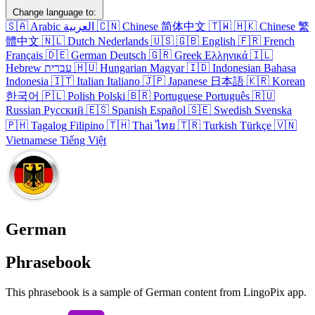
Change language to:
🇸🇦
Arabic
العربية
🇨🇳
Chinese
简体中文
🇹🇼
🇭🇰
Chinese
繁
體中文
🇳🇱
Dutch
Nederlands
🇺🇸
🇬🇧
English
🇫🇷
French
Français
🇩🇪
German
Deutsch
🇬🇷
Greek
Ελληνικά
🇮🇱
Hebrew
עברית
🇭🇺
Hungarian
Magyar
🇮🇩
Indonesian
Bahasa
Indonesia
🇮🇹
Italian
Italiano
🇯🇵
Japanese
日本語
🇰🇷
Korean
한국어
🇵🇱
Polish
Polski
🇧🇷
Portuguese
Português
🇷🇺
Russian
Русский
🇪🇸
Spanish
Español
🇸🇪
Swedish
Svenska
🇵🇭
Tagalog
Filipino
🇹🇭
Thai
ไทย
🇹🇷
Turkish
Türkçe
🇻🇳
Vietnamese
Tiếng Việt
German
Phrasebook
This phrasebook is a sample of German content from LingoPix app.