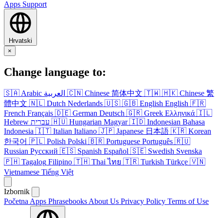
Apps
Support
Hrvatski
×
Change language to:
🇸🇦
Arabic
العربية
🇨🇳
Chinese
简体中文
🇹🇼
🇭🇰
Chinese
繁
體中文
🇳🇱
Dutch
Nederlands
🇺🇸
🇬🇧
English
English
🇫🇷
French
Français
🇩🇪
German
Deutsch
🇬🇷
Greek
Ελληνικά
🇮🇱
Hebrew
עברית
🇭🇺
Hungarian
Magyar
🇮🇩
Indonesian
Bahasa
Indonesia
🇮🇹
Italian
Italiano
🇯🇵
Japanese
日本語
🇰🇷
Korean
한국어
🇵🇱
Polish
Polski
🇧🇷
Portuguese
Português
🇷🇺
Russian
Русский
🇪🇸
Spanish
Español
🇸🇪
Swedish
Svenska
🇵🇭
Tagalog
Filipino
🇹🇭
Thai
ไทย
🇹🇷
Turkish
Türkçe
🇻🇳
Vietnamese
Tiếng Việt
Izbornik
Početna
Apps
Phrasebooks
About Us
Privacy Policy
Terms of Use