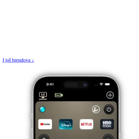
I još brendova ↓