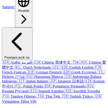
Support
Hrvatski
Promijeni jezik na:
🇸🇦
Arabic
العربية
🇨🇳
Chinese
简体中文
🇹🇼
🇭🇰
Chinese
繁
體中文
🇳🇱
Dutch
Nederlands
🇺🇸
🇬🇧
English
English
🇫🇷
French
Français
🇩🇪
German
Deutsch
🇬🇷
Greek
Ελληνικά
🇮🇱
Hebrew
עברית
🇭🇺
Hungarian
Magyar
🇮🇩
Indonesian
Bahasa
Indonesia
🇮🇹
Italian
Italiano
🇯🇵
Japanese
日本語
🇰🇷
Korean
한국어
🇵🇱
Polish
Polski
🇧🇷
Portuguese
Português
🇷🇺
Russian
Русский
🇪🇸
Spanish
Español
🇸🇪
Swedish
Svenska
🇵🇭
Tagalog
Filipino
🇹🇭
Thai
ไทย
🇹🇷
Turkish
Türkçe
🇻🇳
Vietnamese
Tiếng Việt