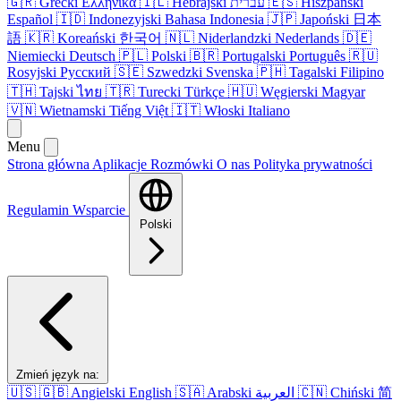
🇬🇷
Grecki
Ελληνικά
🇮🇱
Hebrajski
עברית
🇪🇸
Hiszpański
Español
🇮🇩
Indonezyjski
Bahasa Indonesia
🇯🇵
Japoński
日本
語
🇰🇷
Koreański
한국어
🇳🇱
Niderlandzki
Nederlands
🇩🇪
Niemiecki
Deutsch
🇵🇱
Polski
🇧🇷
Portugalski
Português
🇷🇺
Rosyjski
Русский
🇸🇪
Szwedzki
Svenska
🇵🇭
Tagalski
Filipino
🇹🇭
Tajski
ไทย
🇹🇷
Turecki
Türkçe
🇭🇺
Węgierski
Magyar
🇻🇳
Wietnamski
Tiếng Việt
🇮🇹
Włoski
Italiano
Menu
Strona główna
Aplikacje
Rozmówki
O nas
Polityka prywatności
Regulamin
Wsparcie
Polski
Zmień język na:
🇺🇸
🇬🇧
Angielski
English
🇸🇦
Arabski
العربية
🇨🇳
Chiński
简