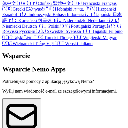
体中文
🇹🇼
🇭🇰
Chiński
繁體中文
🇫🇷
Francuski
Français
🇬🇷
Grecki
Ελληνικά
🇮🇱
Hebrajski
עברית
🇪🇸
Hiszpański
Español
🇮🇩
Indonezyjski
Bahasa Indonesia
🇯🇵
Japoński
日本
語
🇰🇷
Koreański
한국어
🇳🇱
Niderlandzki
Nederlands
🇩🇪
Niemiecki
Deutsch
🇵🇱
Polski
🇧🇷
Portugalski
Português
🇷🇺
Rosyjski
Русский
🇸🇪
Szwedzki
Svenska
🇵🇭
Tagalski
Filipino
🇹🇭
Tajski
ไทย
🇹🇷
Turecki
Türkçe
🇭🇺
Węgierski
Magyar
🇻🇳
Wietnamski
Tiếng Việt
🇮🇹
Włoski
Italiano
Wsparcie
Wsparcie Nemo Apps
Potrzebujesz pomocy z aplikacją językową Nemo?
Wyślij nam wiadomość e-mail ze szczegółowymi informacjami.