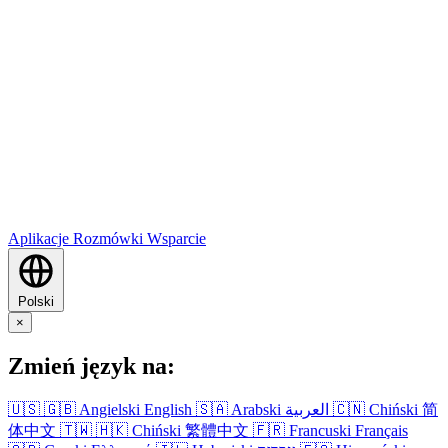
Aplikacje
Rozmówki
Wsparcie
Polski
×
Zmień język na:
🇺🇸
🇬🇧
Angielski
English
🇸🇦
Arabski
العربية
🇨🇳
Chiński
简
体中文
🇹🇼
🇭🇰
Chiński
繁體中文
🇫🇷
Francuski
Français