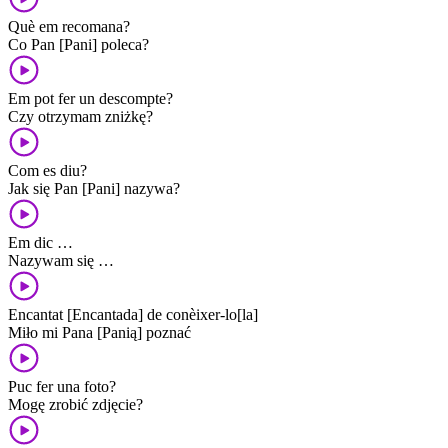
Què em recomana?
Co Pan [Pani] poleca?
Em pot fer un descompte?
Czy otrzymam zniżkę?
Com es diu?
Jak się Pan [Pani] nazywa?
Em dic …
Nazywam się …
Encantat [Encantada] de conèixer-lo[la]
Miło mi Pana [Panią] poznać
Puc fer una foto?
Mogę zrobić zdjęcie?