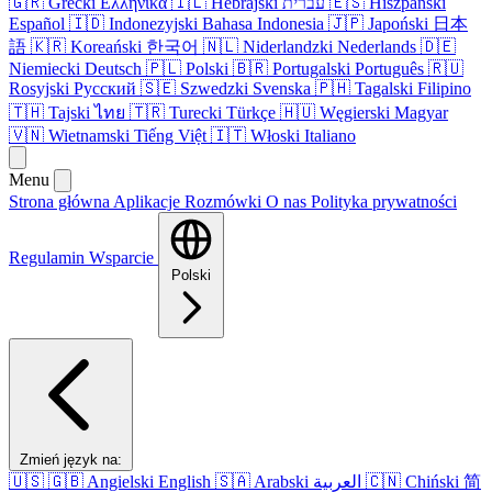
🇬🇷
Grecki
Ελληνικά
🇮🇱
Hebrajski
עברית
🇪🇸
Hiszpański
Español
🇮🇩
Indonezyjski
Bahasa Indonesia
🇯🇵
Japoński
日本
語
🇰🇷
Koreański
한국어
🇳🇱
Niderlandzki
Nederlands
🇩🇪
Niemiecki
Deutsch
🇵🇱
Polski
🇧🇷
Portugalski
Português
🇷🇺
Rosyjski
Русский
🇸🇪
Szwedzki
Svenska
🇵🇭
Tagalski
Filipino
🇹🇭
Tajski
ไทย
🇹🇷
Turecki
Türkçe
🇭🇺
Węgierski
Magyar
🇻🇳
Wietnamski
Tiếng Việt
🇮🇹
Włoski
Italiano
Menu
Strona główna
Aplikacje
Rozmówki
O nas
Polityka prywatności
Regulamin
Wsparcie
Polski
Zmień język na:
🇺🇸
🇬🇧
Angielski
English
🇸🇦
Arabski
العربية
🇨🇳
Chiński
简