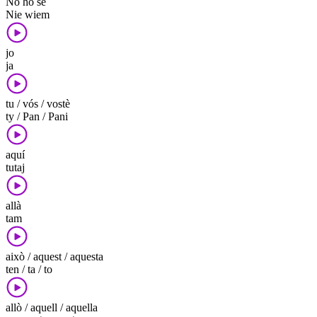
No ho sé
Nie wiem
jo
ja
tu / vós / vostè
ty / Pan / Pani
aquí
tutaj
allà
tam
això / aquest / aquesta
ten / ta / to
allò / aquell / aquella