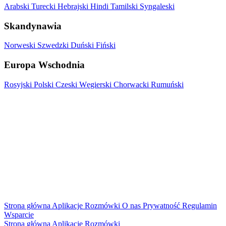
Arabski
Turecki
Hebrajski
Hindi
Tamilski
Syngaleski
Skandynawia
Norweski
Szwedzki
Duński
Fiński
Europa Wschodnia
Rosyjski
Polski
Czeski
Węgierski
Chorwacki
Rumuński
Strona główna
Aplikacje
Rozmówki
O nas
Prywatność
Regulamin
Wsparcie
Strona główna
Aplikacje
Rozmówki