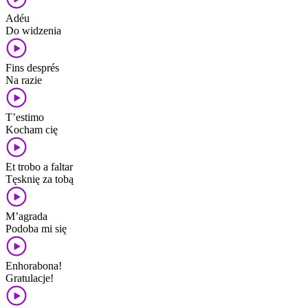
Adéu
Do widzenia
Fins després
Na razie
T’estimo
Kocham cię
Et trobo a faltar
Tęsknię za tobą
M’agrada
Podoba mi się
Enhorabona!
Gratulacje!