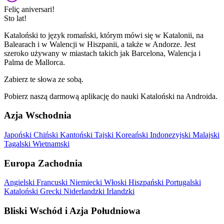
Feliç aniversari!
Sto lat!
Kataloński to język romański, którym mówi się w Katalonii, na
Balearach i w Walencji w Hiszpanii, a także w Andorze. Jest
szeroko używany w miastach takich jak Barcelona, Walencja i
Palma de Mallorca.
Zabierz te słowa ze sobą.
Pobierz naszą darmową aplikację do nauki Kataloński na Androida.
Azja Wschodnia
Japoński
Chiński
Kantoński
Tajski
Koreański
Indonezyjski
Malajski
Tagalski
Wietnamski
Europa Zachodnia
Angielski
Francuski
Niemiecki
Włoski
Hiszpański
Portugalski
Kataloński
Grecki
Niderlandzki
Irlandzki
Bliski Wschód i Azja Południowa