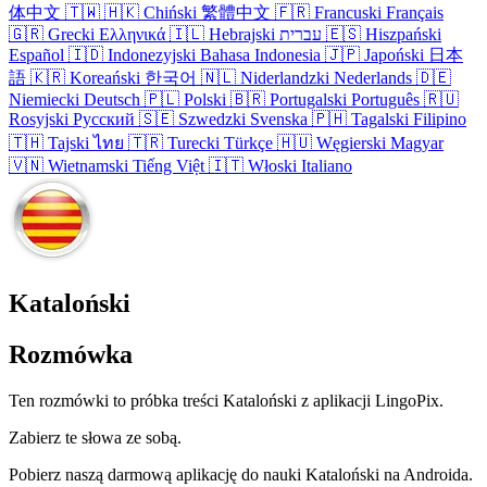
体中文
🇹🇼
🇭🇰
Chiński
繁體中文
🇫🇷
Francuski
Français
🇬🇷
Grecki
Ελληνικά
🇮🇱
Hebrajski
עברית
🇪🇸
Hiszpański
Español
🇮🇩
Indonezyjski
Bahasa Indonesia
🇯🇵
Japoński
日本
語
🇰🇷
Koreański
한국어
🇳🇱
Niderlandzki
Nederlands
🇩🇪
Niemiecki
Deutsch
🇵🇱
Polski
🇧🇷
Portugalski
Português
🇷🇺
Rosyjski
Русский
🇸🇪
Szwedzki
Svenska
🇵🇭
Tagalski
Filipino
🇹🇭
Tajski
ไทย
🇹🇷
Turecki
Türkçe
🇭🇺
Węgierski
Magyar
🇻🇳
Wietnamski
Tiếng Việt
🇮🇹
Włoski
Italiano
Kataloński
Rozmówka
Ten rozmówki to próbka treści Kataloński z aplikacji LingoPix.
Zabierz te słowa ze sobą.
Pobierz naszą darmową aplikację do nauki Kataloński na Androida.