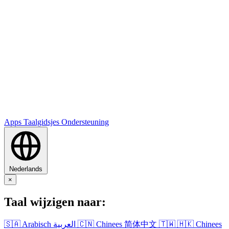
Apps
Taalgidsjes
Ondersteuning
Nederlands
×
Taal wijzigen naar:
🇸🇦
Arabisch
العربية
🇨🇳
Chinees
简体中文
🇹🇼
🇭🇰
Chinees