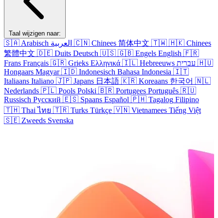
Taal wijzigen naar:
🇸🇦
Arabisch
العربية
🇨🇳
Chinees
简体中文
🇹🇼
🇭🇰
Chinees
繁體中文
🇩🇪
Duits
Deutsch
🇺🇸
🇬🇧
Engels
English
🇫🇷
Frans
Français
🇬🇷
Grieks
Ελληνικά
🇮🇱
Hebreeuws
עברית
🇭🇺
Hongaars
Magyar
🇮🇩
Indonesisch
Bahasa Indonesia
🇮🇹
Italiaans
Italiano
🇯🇵
Japans
日本語
🇰🇷
Koreaans
한국어
🇳🇱
Nederlands
🇵🇱
Pools
Polski
🇧🇷
Portugees
Português
🇷🇺
Russisch
Русский
🇪🇸
Spaans
Español
🇵🇭
Tagalog
Filipino
🇹🇭
Thai
ไทย
🇹🇷
Turks
Türkçe
🇻🇳
Vietnamees
Tiếng Việt
🇸🇪
Zweeds
Svenska