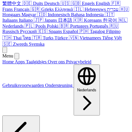
繁體中文
🇩🇪
Duits
Deutsch
🇺🇸
🇬🇧
Engels
English
🇫🇷
Frans
Français
🇬🇷
Grieks
Ελληνικά
🇮🇱
Hebreeuws
עברית
🇭🇺
Hongaars
Magyar
🇮🇩
Indonesisch
Bahasa Indonesia
🇮🇹
Italiaans
Italiano
🇯🇵
Japans
日本語
🇰🇷
Koreaans
한국어
🇳🇱
Nederlands
🇵🇱
Pools
Polski
🇧🇷
Portugees
Português
🇷🇺
Russisch
Русский
🇪🇸
Spaans
Español
🇵🇭
Tagalog
Filipino
🇹🇭
Thai
ไทย
🇹🇷
Turks
Türkçe
🇻🇳
Vietnamees
Tiếng Việt
🇸🇪
Zweeds
Svenska
Menu
Home
Apps
Taalgidsjes
Over ons
Privacybeleid
Gebruiksvoorwaarden
Ondersteuning
Nederlands