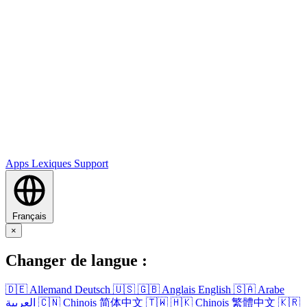
Apps
Lexiques
Support
Français
×
Changer de langue :
🇩🇪
Allemand
Deutsch
🇺🇸
🇬🇧
Anglais
English
🇸🇦
Arabe
العربية
🇨🇳
Chinois
简体中文
🇹🇼
🇭🇰
Chinois
繁體中文
🇰🇷