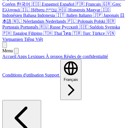
Coréen
한국어
🇪🇸
Espagnol
Español
🇫🇷
Français
🇬🇷
Grec
Ελληνικά
🇮🇱
Hébreu
עברית
🇭🇺
Hongrois
Magyar
🇮🇩
Indonésien
Bahasa Indonesia
🇮🇹
Italien
Italiano
🇯🇵
Japonais
日
本語
🇳🇱
Néerlandais
Nederlands
🇵🇱
Polonais
Polski
🇧🇷
Portugais
Português
🇷🇺
Russe
Русский
🇸🇪
Suédois
Svenska
🇵🇭
Tagalog
Filipino
🇹🇭
Thaï
ไทย
🇹🇷
Turc
Türkçe
🇻🇳
Vietnamien
Tiếng Việt
Menu
Accueil
Apps
Lexiques
À propos
Règles de confidentialité
Conditions d'utilisation
Support
Français