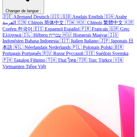
Changer de langue :
🇩🇪
Allemand
Deutsch
🇺🇸
🇬🇧
Anglais
English
🇸🇦
Arabe
العربية
🇨🇳
Chinois
简体中文
🇹🇼
🇭🇰
Chinois
繁體中文
🇰🇷
Coréen
한국어
🇪🇸
Espagnol
Español
🇫🇷
Français
🇬🇷
Grec
Ελληνικά
🇮🇱
Hébreu
עברית
🇭🇺
Hongrois
Magyar
🇮🇩
Indonésien
Bahasa Indonesia
🇮🇹
Italien
Italiano
🇯🇵
Japonais
日
本語
🇳🇱
Néerlandais
Nederlands
🇵🇱
Polonais
Polski
🇧🇷
Portugais
Português
🇷🇺
Russe
Русский
🇸🇪
Suédois
Svenska
🇵🇭
Tagalog
Filipino
🇹🇭
Thaï
ไทย
🇹🇷
Turc
Türkçe
🇻🇳
Vietnamien
Tiếng Việt